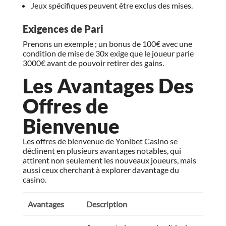
Jeux spécifiques peuvent être exclus des mises.
Exigences de Pari
Prenons un exemple ; un bonus de 100€ avec une
condition de mise de 30x exige que le joueur parie
3000€ avant de pouvoir retirer des gains.
Les Avantages Des
Offres de
Bienvenue
Les offres de bienvenue de Yonibet Casino se
déclinent en plusieurs avantages notables, qui
attirent non seulement les nouveaux joueurs, mais
aussi ceux cherchant à explorer davantage du
casino.
Avantages
Description