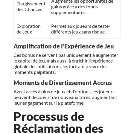
Augmente les opportunités de
Élargissement
gains grâce à des fonds
des Chances
supplémentaires.
Exploration
Permet aux joueurs de tester
de Jeux
différents jeux sans risque.
Amplification de l’Expérience de Jeu
Ces bonus ne servent pas uniquement à augmenter
le capital de jeu, mais aussi à enrichir l’expérience
globale des utilisateurs, les incitant à vivre des
moments palpitants.
Moments de Divertissement Accrus
Avec l’accès à plus de jeux et d’options, les joueurs
peuvent découvrir de nouveaux titres, augmentant
leur engagement sur la plateforme.
Processus de
Réclamation des