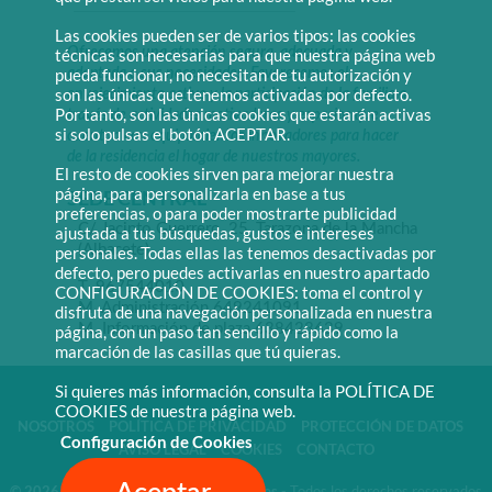
Las cookies pueden ser de varios tipos: las cookies
Ofrecemos una atención segura, adecuada y
técnicas son necesarias para que nuestra página web
pueda funcionar, no necesitan de tu autorización y
adaptada a sus necesidades. Favorecemos el
son las únicas que tenemos activadas por defecto.
envejecimiento activo y la participación de la familia a
Por tanto, son las únicas cookies que estarán activas
través de actividades motivadoras y espacios que
si solo pulsas el botón ACEPTAR.
cuentan con equipamientos innovadores para hacer
de la residencia el hogar de nuestros mayores.
El resto de cookies sirven para mejorar nuestra
página, para personalizarla en base a tus
SEDE CENTRAL
preferencias, o para poder mostrarte publicidad
C/ Jacinto Guerrero, 25, Tarazona de la Mancha
ajustada a tus búsquedas, gustos e intereses
(Albacete)
personales. Todas ellas las tenemos desactivadas por
defecto, pero puedes activarlas en nuestro apartado
T. 967544010
CONFIGURACIÓN DE COOKIES: toma el control y
M. Administración 649241091
disfruta de una navegación personalizada en nuestra
M. Información de plaza 638423639
página, con un paso tan sencillo y rápido como la
marcación de las casillas que tú quieras.
Si quieres más información, consulta la POLÍTICA DE
COOKIES de nuestra página web.
NOSOTROS
POLÍTICA DE PRIVACIDAD
PROTECCIÓN DE DATOS
Configuración de Cookies
AVISO LEGAL
COOKIES
CONTACTO
© 2026 Centenari Residencia de Mayores
- Todos los derechos reservados