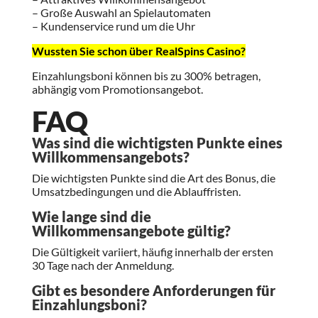
– Große Auswahl an Spielautomaten
– Kundenservice rund um die Uhr
Wussten Sie schon über RealSpins Casino?
Einzahlungsboni können bis zu 300% betragen,
abhängig vom Promotionsangebot.
FAQ
Was sind die wichtigsten Punkte eines
Willkommensangebots?
Die wichtigsten Punkte sind die Art des Bonus, die
Umsatzbedingungen und die Ablauffristen.
Wie lange sind die
Willkommensangebote gültig?
Die Gültigkeit variiert, häufig innerhalb der ersten
30 Tage nach der Anmeldung.
Gibt es besondere Anforderungen für
Einzahlungsboni?