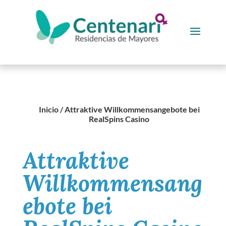
Inicio
/
Attraktive Willkommensangebote bei
RealSpins Casino
Attraktive
Willkommensang
ebote bei