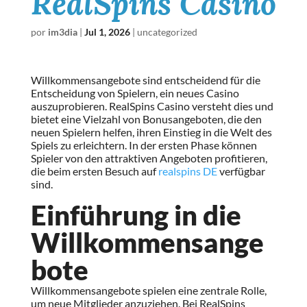
RealSpins Casino
por
im3dia
|
Jul 1, 2026
|
uncategorized
Willkommensangebote sind entscheidend für die
Entscheidung von Spielern, ein neues Casino
auszuprobieren. RealSpins Casino versteht dies und
bietet eine Vielzahl von Bonusangeboten, die den
neuen Spielern helfen, ihren Einstieg in die Welt des
Spiels zu erleichtern. In der ersten Phase können
Spieler von den attraktiven Angeboten profitieren,
die beim ersten Besuch auf
realspins DE
verfügbar
sind.
Einführung in die
Willkommensange
bote
Willkommensangebote spielen eine zentrale Rolle,
um neue Mitglieder anzuziehen. Bei RealSpins