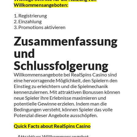
Willkommensangeboten:
1. Registrierung
2. Einzahlung
3. Promotions aktivieren
Zusammenfassung
und
Schlussfolgerung
Willkommensangebote bei RealSpins Casino sind
eine hervorragende Möglichkeit, den Spielern den
Einstieg zu erleichtern und die Spielmechanik
kennenzulernen. Mit attraktiven Bonussen können
neue Spieler ihre Erlebnisse maximieren und
potentielle Gewinne erzielen. Indem man die
Bedingungen versteht, können Spieler das volle
Potenzial dieser Angebote ausschöpfen.
Quick Facts about RealSpins Casino
– Attraktives Willkommensangebot