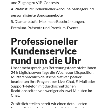
und Zugang zu VIP-Contests
Platinstufe: Individueller Account-Manager und
personalisierte Bonusangebote
Diamantstufe: Maximale Beschränkungen,
Premium-Präsente und Premium-Events
Professioneller
Kundenservice
rund um die Uhr
Unser mehrsprachiges Betreuungsteam steht Ihnen
24 h täglich, seven Tage die Woche zur Disposition.
Muttersprachlich deutsche Native Speaker
bearbeiten Ihre Fragen über Live-Chat, E-Mail oder
Support-Telefon mit durchschnittlichen
Reaktionszeiten von weniger als zwei Minuten im
Chat.
Zusätzlich stellen bereit wir einen detaillierten