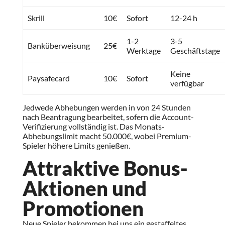
Skrill
10€
Sofort
12-24 h
1-2
3-5
Banküberweisung
25€
Werktage
Geschäftstage
Keine
Paysafecard
10€
Sofort
verfügbar
Jedwede Abhebungen werden in von 24 Stunden
nach Beantragung bearbeitet, sofern die Account-
Verifizierung vollständig ist. Das Monats-
Abhebungslimit macht 50.000€, wobei Premium-
Spieler höhere Limits genießen.
Attraktive Bonus-
Aktionen und
Promotionen
Neue Spieler bekommen bei uns ein gestaffeltes