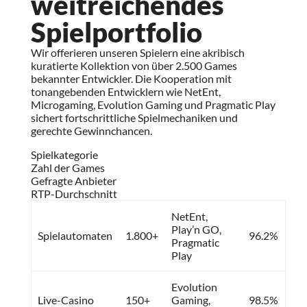
weitreichendes
Spielportfolio
Wir offerieren unseren Spielern eine akribisch
kuratierte Kollektion von über 2.500 Games
bekannter Entwickler. Die Kooperation mit
tonangebenden Entwicklern wie NetEnt,
Microgaming, Evolution Gaming und Pragmatic Play
sichert fortschrittliche Spielmechaniken und
gerechte Gewinnchancen.
Spielkategorie
Zahl der Games
Gefragte Anbieter
RTP-Durchschnitt
NetEnt,
Play’n GO,
Spielautomaten
1.800+
96.2%
Pragmatic
Play
Evolution
Live-Casino
150+
Gaming,
98.5%