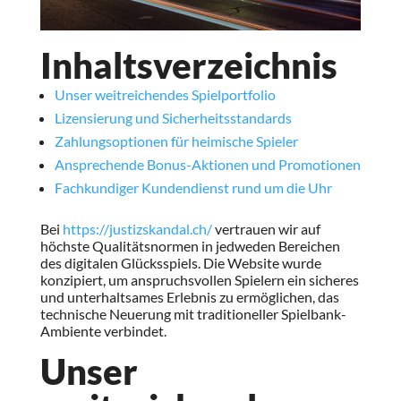
Inhaltsverzeichnis
Unser weitreichendes Spielportfolio
Lizensierung und Sicherheitsstandards
Zahlungsoptionen für heimische Spieler
Ansprechende Bonus-Aktionen und Promotionen
Fachkundiger Kundendienst rund um die Uhr
Bei
https://justizskandal.ch/
vertrauen wir auf
höchste Qualitätsnormen in jedweden Bereichen
des digitalen Glücksspiels. Die Website wurde
konzipiert, um anspruchsvollen Spielern ein sicheres
und unterhaltsames Erlebnis zu ermöglichen, das
technische Neuerung mit traditioneller Spielbank-
Ambiente verbindet.
Unser