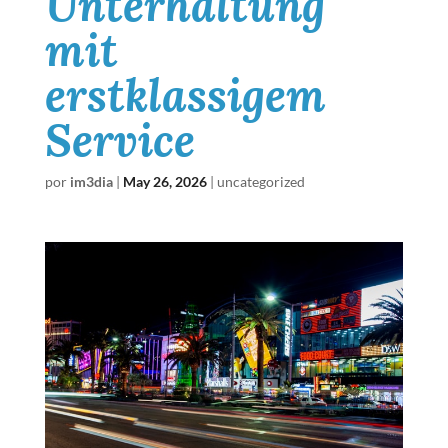
Unterhaltung
mit
erstklassigem
Service
por
im3dia
|
May 26, 2026
|
uncategorized