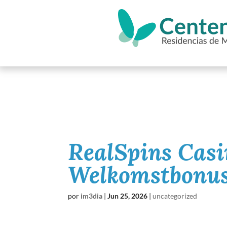
RealSpins Casi
Welkomstbonu
por
im3dia
|
Jun 25, 2026
|
uncategorized