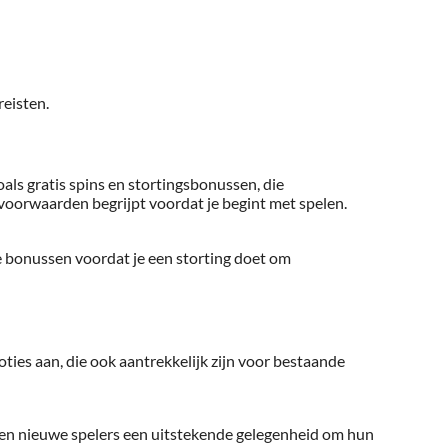
reisten.
oals gratis spins en stortingsbonussen, die
voorwaarden begrijpt voordat je begint met spelen.
e bonussen voordat je een storting doet om
ties aan, die ook aantrekkelijk zijn voor bestaande
en nieuwe spelers een uitstekende gelegenheid om hun