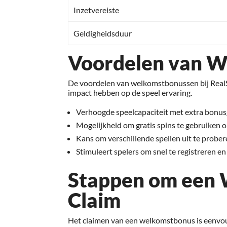
Inzetvereiste
Geldigheidsduur
Voordelen van 
De voordelen van welkomstbonussen bij RealSp
impact hebben op de speel ervaring.
Verhoogde speelcapaciteit met extra bonus
Mogelijkheid om gratis spins te gebruiken o
Kans om verschillende spellen uit te probere
Stimuleert spelers om snel te registreren en 
Stappen om een 
Claim
Het claimen van een welkomstbonus is eenvou