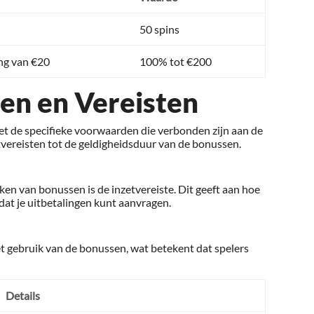
50 spins
ng van €20
100% tot €200
n en Vereisten
met de specifieke voorwaarden die verbonden zijn aan de
vereisten tot de geldigheidsduur van de bonussen.
jken van bonussen is de inzetvereiste. Dit geeft aan hoe
at je uitbetalingen kunt aanvragen.
et gebruik van de bonussen, wat betekent dat spelers
Details