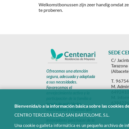
Welkomstbonussen zijn zeer handig omdat ze 
te proberen.
SEDE C
C/ Jacint
Tarazona
(Albacete
Ofrecemos una atención
segura, adecuada y adaptada
T. 9675
a sus necesidades.
M. Admin
Favorecemos el
649241
envejecimiento activo y la
M. Inform
participación de la familia a
638423
través de actividades
Bienvenida/o a la información básica sobre las cookies de
motivadoras y espacios que
CENTRO TERCERA EDAD SAN BARTOLOME, S.L.
cuentan con equipamientos
innovadores para hacer de la
Una cookie o galleta informática es un pequeño archivo de i
residencia el hogar de