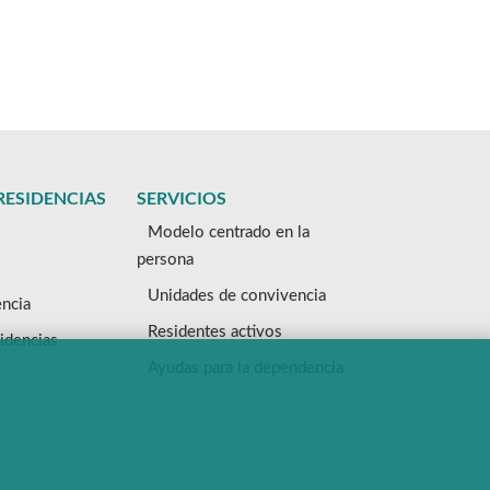
RESIDENCIAS
SERVICIOS
Modelo centrado en la
persona
Unidades de convivencia
encia
Residentes activos
idencias
Ayudas para la dependencia