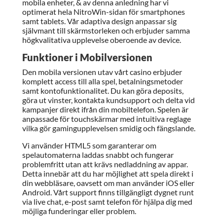
mobila enheter, & av denna anledning har vi
optimerat hela NitroWin-sidan för smartphones
samt tablets. Vår adaptiva design anpassar sig
självmant till skärmstorleken och erbjuder samma
högkvalitativa upplevelse oberoende av device.
Funktioner i Mobilversionen
Den mobila versionen utav vårt casino erbjuder
komplett access till alla spel, betalningsmetoder
samt kontofunktionalitet. Du kan göra deposits,
göra ut vinster, kontakta kundsupport och delta vid
kampanjer direkt ifrån din mobiltelefon. Spelen är
anpassade för touchskärmar med intuitiva reglage
vilka gör gamingupplevelsen smidig och fängslande.
Vi använder HTML5 som garanterar om
spelautomaterna laddas snabbt och fungerar
problemfritt utan att krävs nedladdning av appar.
Detta innebär att du har möjlighet att spela direkt i
din webbläsare, oavsett om man använder iOS eller
Android. Vårt support finns tillgängligt dygnet runt
via live chat, e-post samt telefon för hjälpa dig med
möjliga funderingar eller problem.