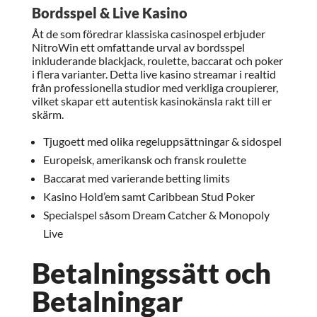
Bordsspel & Live Kasino
Åt de som föredrar klassiska casinospel erbjuder
NitroWin ett omfattande urval av bordsspel
inkluderande blackjack, roulette, baccarat och poker
i flera varianter. Detta live kasino streamar i realtid
från professionella studior med verkliga croupierer,
vilket skapar ett autentisk kasinokänsla rakt till er
skärm.
Tjugoett med olika regeluppsättningar & sidospel
Europeisk, amerikansk och fransk roulette
Baccarat med varierande betting limits
Kasino Hold’em samt Caribbean Stud Poker
Specialspel såsom Dream Catcher & Monopoly
Live
Betalningssätt och
Betalningar