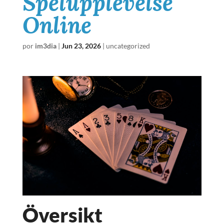
Spelupplevelse
Online
por
im3dia
|
Jun 23, 2026
|
uncategorized
Översikt