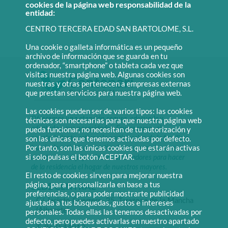
cookies de la página web responsabilidad de la
entidad:
CENTRO TERCERA EDAD SAN BARTOLOME, S.L.
Una cookie o galleta informática es un pequeño
archivo de información que se guarda en tu
ordenador, “smartphone” o tableta cada vez que
visitas nuestra página web. Algunas cookies son
nuestras y otras pertenecen a empresas externas
que prestan servicios para nuestra página web.
Las cookies pueden ser de varios tipos: las cookies
Ofrecemos una atención segura, adecuada y
técnicas son necesarias para que nuestra página web
pueda funcionar, no necesitan de tu autorización y
adaptada a sus necesidades. Favorecemos el
son las únicas que tenemos activadas por defecto.
envejecimiento activo y la participación de la familia a
Por tanto, son las únicas cookies que estarán activas
través de actividades motivadoras y espacios que
si solo pulsas el botón ACEPTAR.
cuentan con equipamientos innovadores para hacer
de la residencia el hogar de nuestros mayores.
El resto de cookies sirven para mejorar nuestra
página, para personalizarla en base a tus
SEDE CENTRAL
preferencias, o para poder mostrarte publicidad
C/ Jacinto Guerrero, 25, Tarazona de la Mancha
ajustada a tus búsquedas, gustos e intereses
(Albacete)
personales. Todas ellas las tenemos desactivadas por
defecto, pero puedes activarlas en nuestro apartado
T. 967544010