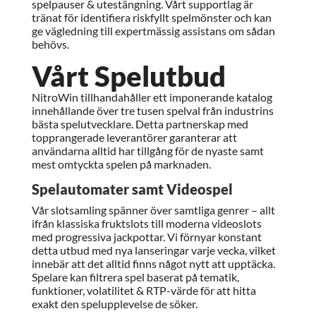
spelpauser & utestängning. Vårt supportlag är
tränat för identifiera riskfyllt spelmönster och kan
ge vägledning till expertmässig assistans om sådan
behövs.
Vårt Spelutbud
NitroWin tillhandahåller ett imponerande katalog
innehållande över tre tusen spelval från industrins
bästa spelutvecklare. Detta partnerskap med
topprangerade leverantörer garanterar att
användarna alltid har tillgång för de nyaste samt
mest omtyckta spelen på marknaden.
Spelautomater samt Videospel
Vår slotsamling spänner över samtliga genrer – allt
ifrån klassiska fruktslots till moderna videoslots
med progressiva jackpottar. Vi förnyar konstant
detta utbud med nya lanseringar varje vecka, vilket
innebär att det alltid finns något nytt att upptäcka.
Spelare kan filtrera spel baserat på tematik,
funktioner, volatilitet & RTP-värde för att hitta
exakt den spelupplevelse de söker.