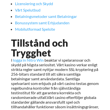
Licensiering och Skydd
Vårt Spelutbud
Betalningsmetoder samt Betalningar
Bonussystem samt Erbjudanden
Mobilutformad Spelsite
Tillstånd och
Trygghet
I
logga in Nitro Win
beaktar vi spelaransvar och
skydd på högsta seriositet. Vårt kasino verkar enligt
strikta regler samt nyttjar modern SSL-kryptering på
256-bitars standard till att säkra samtliga
betalningar samt användardata. Samtliga
spelvariant som erbjuds på vårt casino testas genom
regelbundna kontroller från självständiga
testinstitut för att garantera korrekta och
randomiserade utfall.Vårt casino efterföljer globala
standarder gällande ansvarsfullt spel och
tillhandahåller funktioner såsom insättningsgränser,