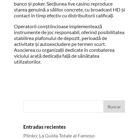
banco și poker. Secțiunea live casino reproduce
starea genuină a sălilor concrete, cu broadcast HD și
contact în timp efectiv cu distribuitorii calificați.
Operatorii conștiincioase implementează
instrumente de joc responsabil, oferind posibilitatea
stabilirea plafonului de depozit, perioadă de
activitate și autoexcludere pe termen scurt.
Asocierea cu organizații dedicate în combaterea
viciului arată dedicația față de sănătatea
utilizatorilor.
Entradas recientes
Plinko: La Guida Totale al Famoso