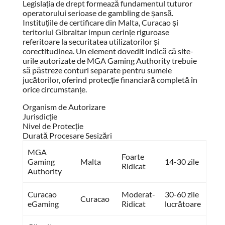
Legislația de drept formează fundamentul tuturor
operatorului serioase de gambling de șansă.
Instituțiile de certificare din Malta, Curacao și
teritoriul Gibraltar impun cerințe riguroase
referitoare la securitatea utilizatorilor și
corectitudinea. Un element dovedit indică că site-
urile autorizate de MGA Gaming Authority trebuie
să păstreze conturi separate pentru sumele
jucătorilor, oferind protecție financiară completă în
orice circumstanțe.
Organism de Autorizare
Jurisdicție
Nivel de Protecție
Durată Procesare Sesizări
MGA
Foarte
Gaming
Malta
14-30 zile
Ridicat
Authority
Curacao
Moderat-
30-60 zile
Curacao
eGaming
Ridicat
lucrătoare