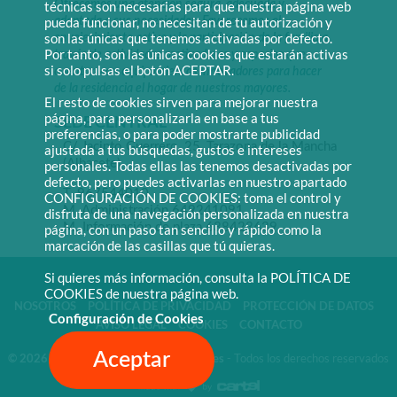
Ofrecemos una atención segura, adecuada y
técnicas son necesarias para que nuestra página web
pueda funcionar, no necesitan de tu autorización y
adaptada a sus necesidades. Favorecemos el
son las únicas que tenemos activadas por defecto.
envejecimiento activo y la participación de la familia a
Por tanto, son las únicas cookies que estarán activas
través de actividades motivadoras y espacios que
si solo pulsas el botón ACEPTAR.
cuentan con equipamientos innovadores para hacer
de la residencia el hogar de nuestros mayores.
El resto de cookies sirven para mejorar nuestra
página, para personalizarla en base a tus
SEDE CENTRAL
preferencias, o para poder mostrarte publicidad
C/ Jacinto Guerrero, 25, Tarazona de la Mancha
ajustada a tus búsquedas, gustos e intereses
(Albacete)
personales. Todas ellas las tenemos desactivadas por
defecto, pero puedes activarlas en nuestro apartado
T. 967544010
CONFIGURACIÓN DE COOKIES: toma el control y
M. Administración 649241091
disfruta de una navegación personalizada en nuestra
M. Información de plaza 638423639
página, con un paso tan sencillo y rápido como la
marcación de las casillas que tú quieras.
Si quieres más información, consulta la POLÍTICA DE
COOKIES de nuestra página web.
NOSOTROS
POLÍTICA DE PRIVACIDAD
PROTECCIÓN DE DATOS
Configuración de Cookies
AVISO LEGAL
COOKIES
CONTACTO
Aceptar
© 2026 Centenari Residencia de Mayores
- Todos los derechos reservados