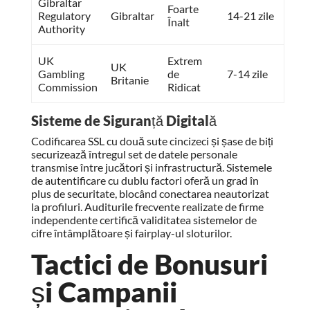
Gibraltar
Foarte
Regulatory
Gibraltar
14-21 zile
Înalt
Authority
UK
Extrem
UK
Gambling
de
7-14 zile
Britanie
Commission
Ridicat
Sisteme de Siguranță Digitală
Codificarea SSL cu două sute cincizeci și șase de biți
securizează întregul set de datele personale
transmise între jucători și infrastructură. Sistemele
de autentificare cu dublu factori oferă un grad în
plus de securitate, blocând conectarea neautorizat
la profiluri. Auditurile frecvente realizate de firme
independente certifică validitatea sistemelor de
cifre întâmplătoare și fairplay-ul sloturilor.
Tactici de Bonusuri
și Campanii