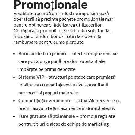
Promoționale
Rivalitatea acerbă din industrie impulsionează
operatorii să prezinte pachete promoționale mari
pentru obținerea și fidelizarea utilizatorilor.
Configurația promoțiilor se schimbă substanțial,
incluzând fonduri bonus, rotiri la slot-uri și
rambursare pentru sume pierdute.
Bonusul de bun primire
– oferte comprehensive
care pot ajunge până la valori substanțiale,
împărțite pe primii depozite
Sisteme VIP
– structuri pe etape care premiază
loialitatea cu avantaje exclusive, consultanți
personali și praguri majorate
Competiții și evenimente
– activități frecvente cu
premii asigurate și clasamente în durată efectiv
Ture gratuite săptămânale
– promoții regulate
pentru titlurile alese de echipa de marketing