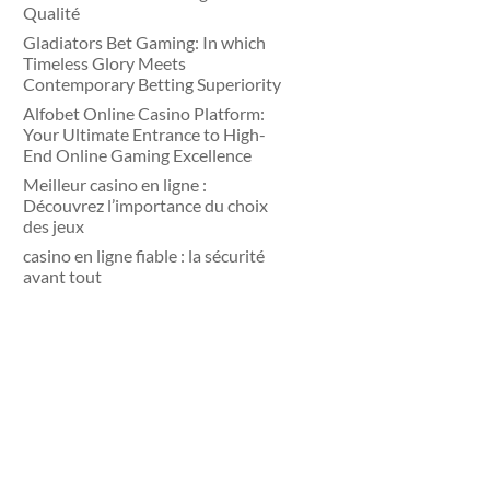
Qualité
Gladiators Bet Gaming: In which
Timeless Glory Meets
Contemporary Betting Superiority
Alfobet Online Casino Platform:
Your Ultimate Entrance to High-
End Online Gaming Excellence
Meilleur casino en ligne :
Découvrez l’importance du choix
des jeux
casino en ligne fiable : la sécurité
avant tout