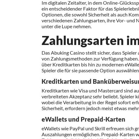
Im digitalen Zeitalter, in dem Online-Glücks
ein entscheidender Faktor für das Spielerlebn
Optionen, die sowohl Sicherheit als auch Komf
verschiedenen Zahlungsarten, ihre Vor- und N
unter die Lupe nehmen.
Zahlungsarten i
Das Abuking Casino stellt sicher, dass Spiele
von Zahlungsmethoden zur Verfügung haben. 
über Kreditkarten bis hin zu modernen eWalle
Spieler die für sie passende Option auswähle
Kreditkarten und Banküberweisu
Kreditkarten wie Visa und Mastercard sind au
verbreiteten Akzeptanz sehr beliebt. Spieler k
wobei die Verarbeitung in der Regel sofort e
Sicherheit, erfordern jedoch meist etwas mehr 
eWallets und Prepaid-Karten
eWallets wie PayPal und Skrill erfreuen sich g
Auszahlungen ermöglichen. Prepaid-Karten w