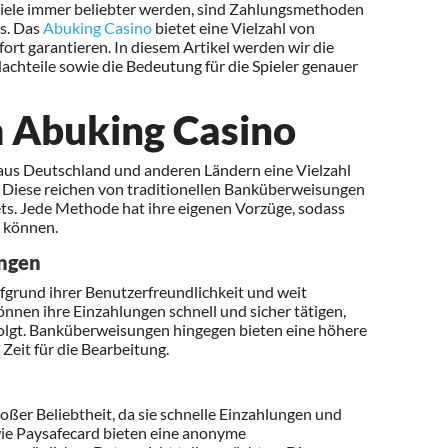
spiele immer beliebter werden, sind Zahlungsmethoden
is. Das
Abuking Casino
bietet eine Vielzahl von
ort garantieren. In diesem Artikel werden wir die
achteile sowie die Bedeutung für die Spieler genauer
m Abuking Casino
r aus Deutschland und anderen Ländern eine Vielzahl
Diese reichen von traditionellen Banküberweisungen
ts. Jede Methode hat ihre eigenen Vorzüge, sodass
n können.
ngen
fgrund ihrer Benutzerfreundlichkeit und weit
önnen ihre Einzahlungen schnell und sicher tätigen,
rfolgt. Banküberweisungen hingegen bieten eine höhere
Zeit für die Bearbeitung.
roßer Beliebtheit, da sie schnelle Einzahlungen und
ie Paysafecard bieten eine anonyme