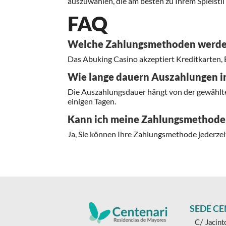
auszuwählen, die am besten zu Ihrem Spielstil 
FAQ
Welche Zahlungsmethoden werden
Das Abuking Casino akzeptiert Kreditkarten,
Wie lange dauern Auszahlungen i
Die Auszahlungsdauer hängt von der gewählte
einigen Tagen.
Kann ich meine Zahlungsmethode
Ja, Sie können Ihre Zahlungsmethode jederzei
SEDE C
C/ Jacint