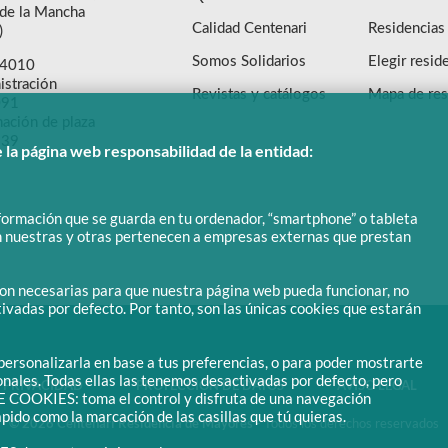
 de la Mancha
Calidad Centenari
Residencias
)
Somos Solidarios
Elegir resid
44010
istración
Revistas y catálogos
Mapa de res
091
ación de plaza
639
 la página web responsabilidad de la entidad:
nformación que se guarda en tu ordenador, “smartphone” o tableta
n nuestras y otras pertenecen a empresas externas que prestan
 son necesarias para que nuestra página web pueda funcionar, no
ivadas por defecto. Por tanto, son las únicas cookies que estarán
personalizarla en base a tus preferencias, o para poder mostrarte
onales. Todas ellas las tenemos desactivadas por defecto, pero
E PRIVACIDAD
PROTECCIÓN DE DATOS
AVISO LEGAL
COOKIES: toma el control y disfruta de una navegación
pido como la marcación de las casillas que tú quieras.
© 2026 Centenari Residencia de Mayores
- Todos los derechos reservados