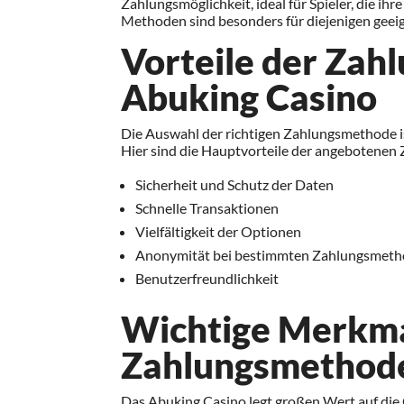
Zahlungsmöglichkeit, ideal für Spieler, die ih
Methoden sind besonders für diejenigen geeig
Vorteile der Za
Abuking Casino
Die Auswahl der richtigen Zahlungsmethode ist
Hier sind die Hauptvorteile der angebotene
Sicherheit und Schutz der Daten
Schnelle Transaktionen
Vielfältigkeit der Optionen
Anonymität bei bestimmten Zahlungsmet
Benutzerfreundlichkeit
Wichtige Merkma
Zahlungsmethod
Das Abuking Casino legt großen Wert auf die 