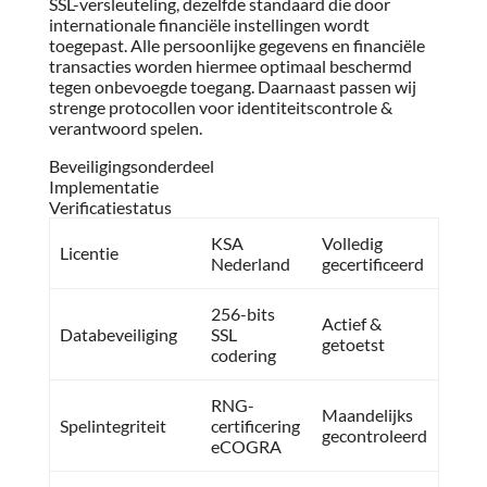
SSL-versleuteling, dezelfde standaard die door
internationale financiële instellingen wordt
toegepast. Alle persoonlijke gegevens en financiële
transacties worden hiermee optimaal beschermd
tegen onbevoegde toegang. Daarnaast passen wij
strenge protocollen voor identiteitscontrole &
verantwoord spelen.
Beveiligingsonderdeel
Implementatie
Verificatiestatus
KSA
Volledig
Licentie
Nederland
gecertificeerd
256-bits
Actief &
Databeveiliging
SSL
getoetst
codering
RNG-
Maandelijks
Spelintegriteit
certificering
gecontroleerd
eCOGRA