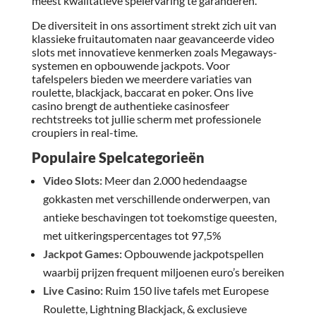
meest kwalitatieve spelervaring te garanderen.
De diversiteit in ons assortiment strekt zich uit van
klassieke fruitautomaten naar geavanceerde video
slots met innovatieve kenmerken zoals Megaways-
systemen en opbouwende jackpots. Voor
tafelspelers bieden we meerdere variaties van
roulette, blackjack, baccarat en poker. Ons live
casino brengt de authentieke casinosfeer
rechtstreeks tot jullie scherm met professionele
croupiers in real-time.
Populaire Spelcategorieën
Video Slots:
Meer dan 2.000 hedendaagse
gokkasten met verschillende onderwerpen, van
antieke beschavingen tot toekomstige queesten,
met uitkeringspercentages tot 97,5%
Jackpot Games:
Opbouwende jackpotspellen
waarbij prijzen frequent miljoenen euro’s bereiken
Live Casino:
Ruim 150 live tafels met Europese
Roulette, Lightning Blackjack, & exclusieve