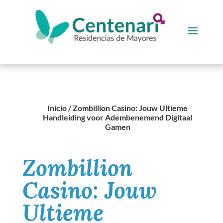
Inicio
/
Zombillion Casino: Jouw Ultieme
Handleiding voor Adembenemend Digitaal
Gamen
Zombillion
Casino: Jouw
Ultieme