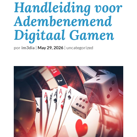
Handleiding voor
Adembenemend
Digitaal Gamen
por
im3dia
|
May 29, 2026
|
uncategorized