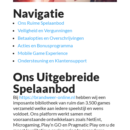
Navigatie
Ons Ruime Spelaanbod
Veiligheid en Vergunningen
Betaalopties en Overschrijvingen
Acties en Bonusprogramma
Mobile Game Experience
Ondersteuning en Klantensupport
Ons Uitgebreide
Spelaanbod
Bij
https://brandweer-online.nl
hebben wij een
imposante bibliotheek van ruim dan 3.500 games
verzameld welke aan iedere speelstijl en wens
voldoet. Ons platform werkt samen met
vooraanstaande ontwikkelaars zoals NetEnt,
Microgaming, Play’n GO en Pragmatic Play om u de