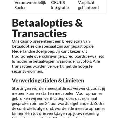
Verantwoordelijk
CRUKS
Verplicht
Spelen
integratie
gehanteerd
Betaalopties &
Transacties
Ons casino presenteert een breed scala van
betaalopties die speciaal zijn aangepast op de
Nederlandse doelgroep. Jij kunt kiezen uit
traditionele overschrijvingen, creditcards, e-wallets
& moderne betaalwijzen waaronder crypto’s. Alle
transacties worden verwerkt met de hoogste
security-normen.
Verwerkingstijden & Limieten
Stortingen worden meestal direct verwerkt, zodat jij
meteen kunnen starten met spelen. Voor opnames
gebruiken wij een verificatieproces dat normaal
gesproken binnen 24 uur wordt afgehandeld. Zodra
de controle is afgerond, worden de meeste opnames
binnen één tot drie werkdagen op jouw rekening