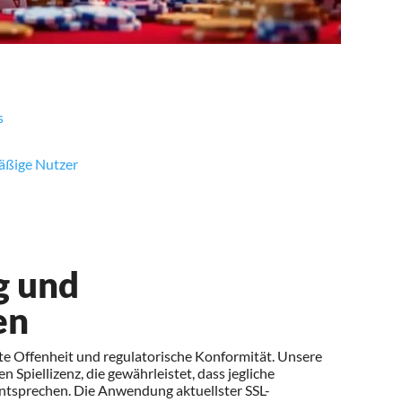
s
äßige Nutzer
g und
en
te Offenheit und regulatorische Konformität. Unsere
n Spiellizenz, die gewährleistet, dass jegliche
entsprechen. Die Anwendung aktuellster SSL-