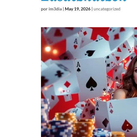
por
im3dia
|
May 19, 2026
|
uncategorized