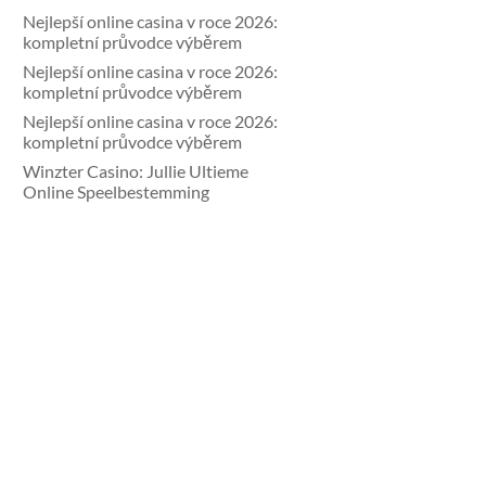
Nejlepší online casina v roce 2026:
kompletní průvodce výběrem
Nejlepší online casina v roce 2026:
kompletní průvodce výběrem
Nejlepší online casina v roce 2026:
kompletní průvodce výběrem
Winzter Casino: Jullie Ultieme
Online Speelbestemming