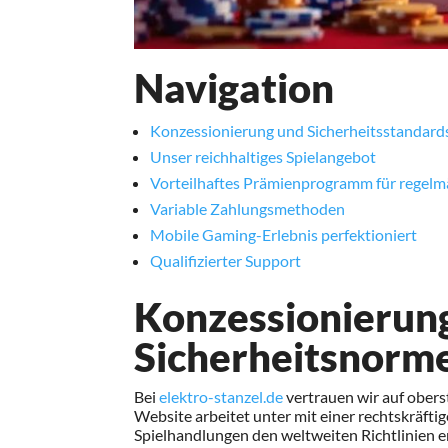
Navigation
Konzessionierung und Sicherheitsstandard
Unser reichhaltiges Spielangebot
Vorteilhaftes Prämienprogramm für regelm
Variable Zahlungsmethoden
Mobile Gaming-Erlebnis perfektioniert
Qualifizierter Support
Konzessionierun
Sicherheitsnorm
Bei
elektro-stanzel.de
vertrauen wir auf obers
Website arbeitet unter mit einer rechtskräftige
Spielhandlungen den weltweiten Richtlinien 