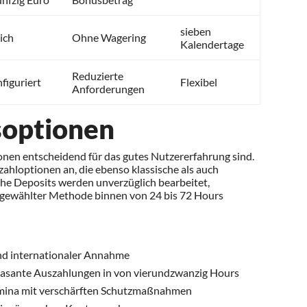
sieben
ich
Ohne Wagering
Kalendertage
Reduzierte
nfiguriert
Flexibel
Anforderungen
soptionen
ionen entscheidend für das gutes Nutzererfahrung sind.
zahloptionen an, die ebenso klassische als auch
he Deposits werden unverzüglich bearbeitet,
gewählter Methode binnen von 24 bis 72 Hours
und internationaler Annahme
ür rasante Auszahlungen in von vierundzwanzig Hours
mina mit verschärften Schutzmaßnahmen