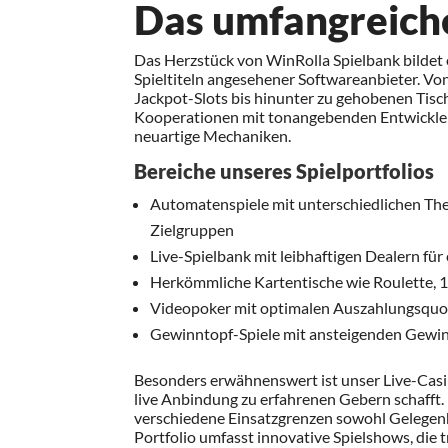
Das umfangreich
Das Herzstück von WinRolla Spielbank bildet 
Spieltiteln angesehener Softwareanbieter. Vo
Jackpot-Slots bis hinunter zu gehobenen Tisc
Kooperationen mit tonangebenden Entwickler
neuartige Mechaniken.
Bereiche unseres Spielportfolios
Automatenspiele mit unterschiedlichen The
Zielgruppen
Live-Spielbank mit leibhaftigen Dealern für
Herkömmliche Kartentische wie Roulette, 
Videopoker mit optimalen Auszahlungsquot
Gewinntopf-Spiele mit ansteigenden Gewinn
Besonders erwähnenswert ist unser Live-Casi
live Anbindung zu erfahrenen Gebern schafft
verschiedene Einsatzgrenzen sowohl Gelegenhe
Portfolio umfasst innovative Spielshows, die 