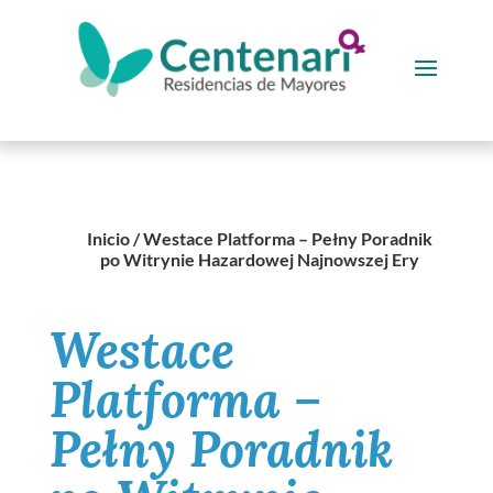
Inicio
/
Westace Platforma – Pełny Poradnik
po Witrynie Hazardowej Najnowszej Ery
Westace
Platforma –
Pełny Poradnik