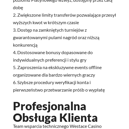
dobę
Zwiększone limity transferów pozwalające przesył
wyższych kwot w krótszym czasie
Dostęp na zamkniętych turniejów z
gwarantowanymi pulami nagród oraz niższą
konkurencją
Dostosowane bonusy dopasowane do
indywidualnych preferencji i stylu gry
Zaproszenia na ekskluzywne events offline
organizowane dla bardzo wiernych graczy
Szybsze procedury weryfikacji konta i
pierwszeństwo przetwarzanie próśb o wypłatę
Profesjonalna
Obsługa Klienta
Team wsparcia technicznego Westace Casino