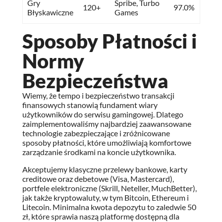
Gry
Spribe, Turbo
120+
97.0%
Błyskawiczne
Games
Sposoby Płatności i
Normy
Bezpieczeństwa
Wiemy, że tempo i bezpieczeństwo transakcji
finansowych stanowią fundament wiary
użytkowników do serwisu gamingowej. Dlatego
zaimplementowaliśmy najbardziej zaawansowane
technologie zabezpieczające i zróżnicowane
sposoby płatności, które umożliwiają komfortowe
zarządzanie środkami na koncie użytkownika.
Akceptujemy klasyczne przelewy bankowe, karty
creditowe oraz debetowe (Visa, Mastercard),
portfele elektroniczne (Skrill, Neteller, MuchBetter),
jak także kryptowaluty, w tym Bitcoin, Ethereum i
Litecoin. Minimalna kwota depozytu to zaledwie 50
zł, które sprawia naszą platformę dostępną dla