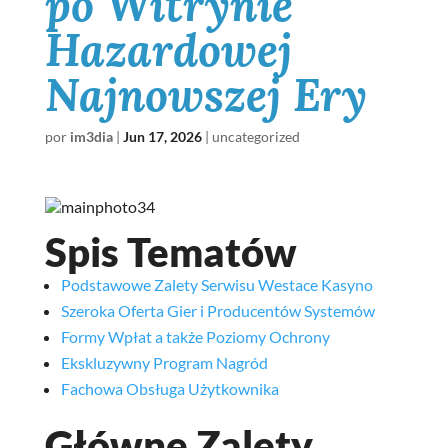
po Witrynie
Hazardowej
Najnowszej Ery
por
im3dia
|
Jun 17, 2026
|
uncategorized
Spis Tematów
Podstawowe Zalety Serwisu Westace Kasyno
Szeroka Oferta Gier i Producentów Systemów
Formy Wpłat a także Poziomy Ochrony
Ekskluzywny Program Nagród
Fachowa Obsługa Użytkownika
Główne Zalety