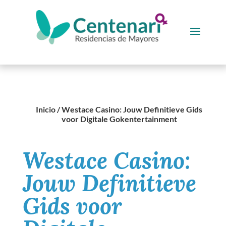
Inicio
/
Westace Casino: Jouw Definitieve Gids
voor Digitale Gokentertainment
Westace Casino:
Jouw Definitieve
Gids voor