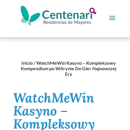
Inicio
/
WatchMeWin Kasyno – Kompleksowy
Kompendium po Witrynie Do Gier Najnowszej
Ery
WatchMeWin
Kasyno –
Kompleksowy