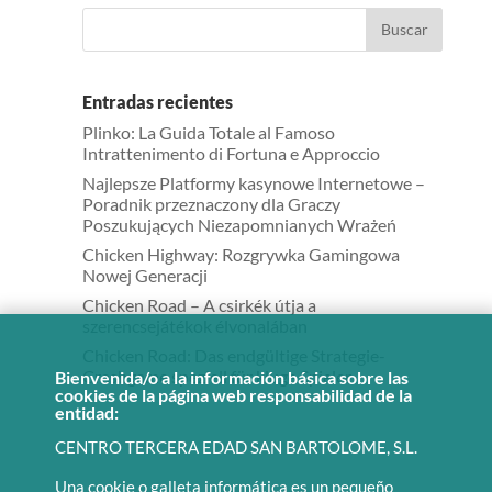
Entradas recientes
Plinko: La Guida Totale al Famoso
Intrattenimento di Fortuna e Approccio
Najlepsze Platformy kasynowe Internetowe –
Poradnik przeznaczony dla Graczy
Poszukujących Niezapomnianych Wrażeń
Chicken Highway: Rozgrywka Gamingowa
Nowej Generacji
Chicken Road – A csirkék útja a
szerencsejátékok élvonalában
Chicken Road: Das endgültige Strategie-
Crashgame speziell für kluge Spieler
Bienvenida/o a la información básica sobre las
cookies de la página web responsabilidad de la
entidad:
CENTRO TERCERA EDAD SAN BARTOLOME, S.L.
Una cookie o galleta informática es un pequeño