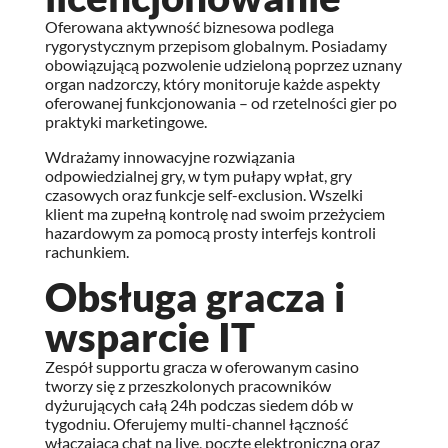
Oferowana aktywność biznesowa podlega
rygorystycznym przepisom globalnym. Posiadamy
obowiązującą pozwolenie udzieloną poprzez uznany
organ nadzorczy, który monitoruje każde aspekty
oferowanej funkcjonowania – od rzetelności gier po
praktyki marketingowe.
Wdrażamy innowacyjne rozwiązania
odpowiedzialnej gry, w tym pułapy wpłat, gry
czasowych oraz funkcje self-exclusion. Wszelki
klient ma zupełną kontrolę nad swoim przeżyciem
hazardowym za pomocą prosty interfejs kontroli
rachunkiem.
Obsługa gracza i
wsparcie IT
Zespół supportu gracza w oferowanym casino
tworzy się z przeszkolonych pracowników
dyżurujących całą 24h podczas siedem dób w
tygodniu. Oferujemy multi-channel łączność
włączającą chat na live, pocztę elektroniczną oraz