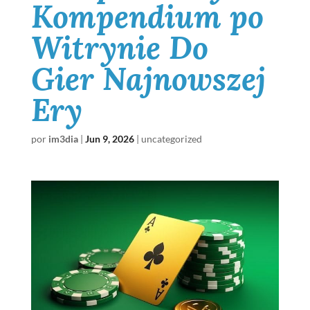
Kompendium po
Witrynie Do
Gier Najnowszej
Ery
por
im3dia
|
Jun 9, 2026
|
uncategorized