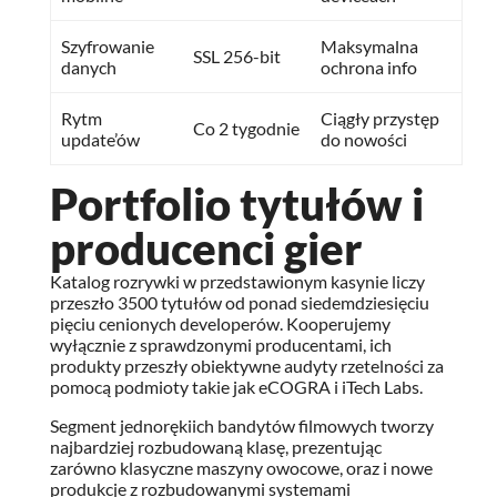
Szyfrowanie
Maksymalna
SSL 256-bit
danych
ochrona info
Rytm
Ciągły przystęp
Co 2 tygodnie
update’ów
do nowości
Portfolio tytułów i
producenci gier
Katalog rozrywki w przedstawionym kasynie liczy
przeszło 3500 tytułów od ponad siedemdziesięciu
pięciu cenionych developerów. Kooperujemy
wyłącznie z sprawdzonymi producentami, ich
produkty przeszły obiektywne audyty rzetelności za
pomocą podmioty takie jak eCOGRA i iTech Labs.
Segment jednorękiich bandytów filmowych tworzy
najbardziej rozbudowaną klasę, prezentując
zarówno klasyczne maszyny owocowe, oraz i nowe
produkcje z rozbudowanymi systemami