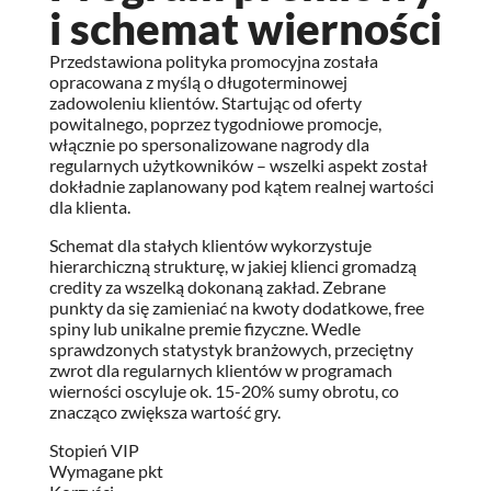
i schemat wierności
Przedstawiona polityka promocyjna została
opracowana z myślą o długoterminowej
zadowoleniu klientów. Startując od oferty
powitalnego, poprzez tygodniowe promocje,
włącznie po spersonalizowane nagrody dla
regularnych użytkowników – wszelki aspekt został
dokładnie zaplanowany pod kątem realnej wartości
dla klienta.
Schemat dla stałych klientów wykorzystuje
hierarchiczną strukturę, w jakiej klienci gromadzą
credity za wszelką dokonaną zakład. Zebrane
punkty da się zamieniać na kwoty dodatkowe, free
spiny lub unikalne premie fizyczne. Wedle
sprawdzonych statystyk branżowych, przeciętny
zwrot dla regularnych klientów w programach
wierności oscyluje ok. 15-20% sumy obrotu, co
znacząco zwiększa wartość gry.
Stopień VIP
Wymagane pkt