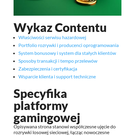
Wykaz Contentu
Właściwości serwisu hazardowej
Portfolio rozrywki i producenci oprogramowania
System bonusowy i system dla stałych klientów
Sposoby transakcji i tempo przelewów
Zabezpieczenia i certyfikacja
Wsparcie klienta i support techniczne
Specyfika
platformy
gamingowej
Opisywana strona stanowi współczesne ujęcie do
rozrywki losowej sieciowej, łącząc nowoczesne