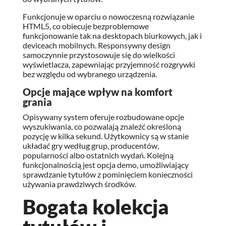
Funkcjonuje w oparciu o nowoczesną rozwiązanie
HTML5, co obiecuje bezproblemowe
funkcjonowanie tak na desktopach biurkowych, jak i
deviceach mobilnych. Responsywny design
samoczynnie przystosowuje się do wielkości
wyświetlacza, zapewniając przyjemność rozgrywki
bez względu od wybranego urządzenia.
Opcje mające wpływ na komfort
grania
Opisywany system oferuje rozbudowane opcje
wyszukiwania, co pozwalają znaleźć określoną
pozycję w kilka sekund. Użytkownicy są w stanie
układać gry według grup, producentów,
popularności albo ostatnich wydań. Kolejną
funkcjonalnością jest opcja demo, umożliwiający
sprawdzanie tytułów z pominięciem konieczności
używania prawdziwych środków.
Bogata kolekcja