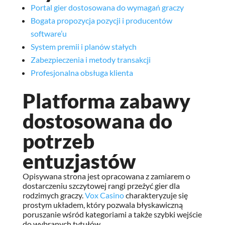
Portal gier dostosowana do wymagań graczy
Bogata propozycja pozycji i producentów
software’u
System premii i planów stałych
Zabezpieczenia i metody transakcji
Profesjonalna obsługa klienta
Platforma zabawy
dostosowana do
potrzeb
entuzjastów
Opisywana strona jest opracowana z zamiarem o
dostarczeniu szczytowej rangi przeżyć gier dla
rodzimych graczy.
Vox Casino
charakteryzuje się
prostym układem, który pozwala błyskawiczną
poruszanie wśród kategoriami a także szybki wejście
do wybranych tytułów.