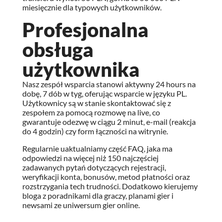
miesięcznie dla typowych użytkowników.
Profesjonalna
obsługa
użytkownika
Nasz zespół wsparcia stanowi aktywny 24 hours na
dobę, 7 dób w tyg, oferując wsparcie w języku PL.
Użytkownicy są w stanie skontaktować się z
zespołem za pomocą rozmowę na live, co
gwarantuje odezwę w ciągu 2 minut, e-mail (reakcja
do 4 godzin) czy form łączności na witrynie.
Regularnie uaktualniamy część FAQ, jaka ma
odpowiedzi na więcej niż 150 najczęściej
zadawanych pytań dotyczących rejestracji,
weryfikacji konta, bonusów, metod płatności oraz
rozstrzygania tech trudności. Dodatkowo kierujemy
bloga z poradnikami dla graczy, planami gier i
newsami ze uniwersum gier online.