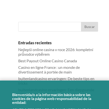
Entradas recientes
Nejlepší online casina v roce 2026: kompletní
průvodce výběrem
Best Payout Online Casino Canada
Casino en ligne France : un monde de
divertissement à portée de main
buitenlandcasino ervaringen: De beste tips en
tricks
buitenlandcasino ervaringen: Een diepgaande
blik op mobiel spelen
Bienvenida/o a la información básica sobre las
cookies de la página web responsabilidad de la
entidad: