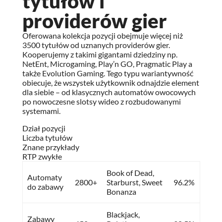
tytułów i
providerów gier
Oferowana kolekcja pozycji obejmuje więcej niż
3500 tytułów od uznanych providerów gier.
Kooperujemy z takimi gigantami dziedziny np.
NetEnt, Microgaming, Play’n GO, Pragmatic Play a
także Evolution Gaming. Tego typu wariantywność
obiecuje, że wszystek użytkownik odnajdzie element
dla siebie – od klasycznych automatów owocowych
po nowoczesne slotsy wideo z rozbudowanymi
systemami.
Dział pozycji
Liczba tytułów
Znane przykłady
RTP zwykłe
Book of Dead,
Automaty
2800+
Starburst, Sweet
96.2%
do zabawy
Bonanza
Blackjack,
Zabawy