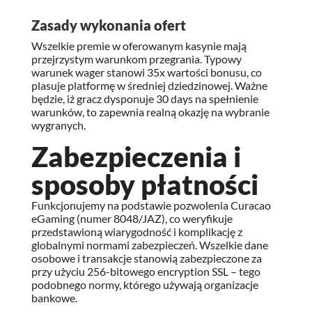
Zasady wykonania ofert
Wszelkie premie w oferowanym kasynie mają
przejrzystym warunkom przegrania. Typowy
warunek wager stanowi 35x wartości bonusu, co
plasuje platformę w średniej dziedzinowej. Ważne
będzie, iż gracz dysponuje 30 days na spełnienie
warunków, to zapewnia realną okazję na wybranie
wygranych.
Zabezpieczenia i
sposoby płatności
Funkcjonujemy na podstawie pozwolenia Curacao
eGaming (numer 8048/JAZ), co weryfikuje
przedstawioną wiarygodność i komplikację z
globalnymi normami zabezpieczeń. Wszelkie dane
osobowe i transakcje stanowią zabezpieczone za
przy użyciu 256-bitowego encryption SSL – tego
podobnego normy, którego używają organizacje
bankowe.