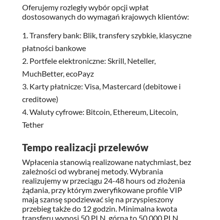
Oferujemy rozległy wybór opcji wpłat
dostosowanych do wymagań krajowych klientów:
Transfery bank: Blik, transfery szybkie, klasyczne
płatności bankowe
Portfele elektroniczne: Skrill, Neteller,
MuchBetter, ecoPayz
Karty płatnicze: Visa, Mastercard (debitowe i
creditowe)
Waluty cyfrowe: Bitcoin, Ethereum, Litecoin,
Tether
Tempo realizacji przelewów
Wpłacenia stanowią realizowane natychmiast, bez
zależności od wybranej metody. Wybrania
realizujemy w przeciągu 24-48 hours od złożenia
żądania, przy którym zweryfikowane profile VIP
mają szansę spodziewać się na przyspieszony
przebieg także do 12 godzin. Minimalna kwota
transferu wynosi 50 PLN, górna to 50 000 PLN