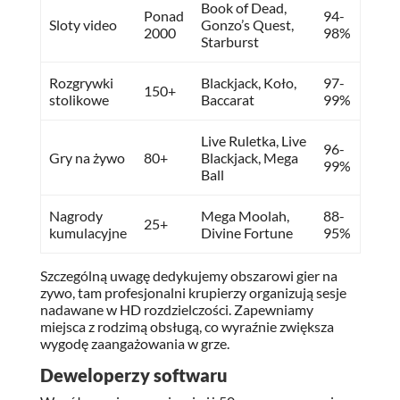
Book of Dead,
Ponad
94-
Sloty video
Gonzo’s Quest,
2000
98%
Starburst
Rozgrywki
Blackjack, Koło,
97-
150+
stolikowe
Baccarat
99%
Live Ruletka, Live
96-
Gry na żywo
80+
Blackjack, Mega
99%
Ball
Nagrody
Mega Moolah,
88-
25+
kumulacyjne
Divine Fortune
95%
Szczególną uwagę dedykujemy obszarowi gier na
zywo, tam profesjonalni krupierzy organizują sesje
nadawane w HD rozdzielczości. Zapewniamy
miejsca z rodzimą obsługą, co wyraźnie zwiększa
wygodę zaangażowania w grze.
Deweloperzy softwaru