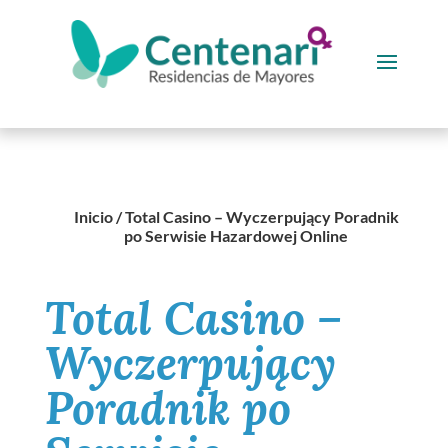
Inicio
/
Total Casino – Wyczerpujący Poradnik
po Serwisie Hazardowej Online
Total Casino –
Wyczerpujący
Poradnik po