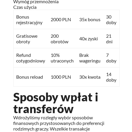
Wymóg przemnożenia
Czas użycia
Bonus
30
2000 PLN
35x bonus
rejestracyjny
doby
Gratisowe
200
21
40x zyski
obroty
obrotów
dni
Refund
10%
Brak
7
cotygodniowy
utraconych
wageringu
doby
14
Bonus reload
1000 PLN
30x kwota
doby
Sposoby wpłat i
transferów
Wdrożyliśmy rozległy wybór sposobów
finansowych przystosowanych do preferencji
rodzimych graczy. Wszelkie transakcje