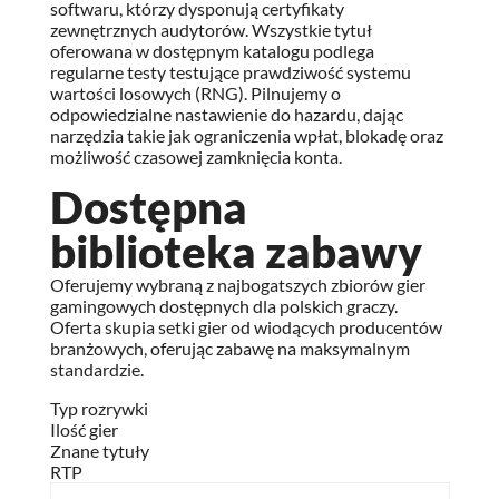
softwaru, którzy dysponują certyfikaty
zewnętrznych audytorów. Wszystkie tytuł
oferowana w dostępnym katalogu podlega
regularne testy testujące prawdziwość systemu
wartości losowych (RNG). Pilnujemy o
odpowiedzialne nastawienie do hazardu, dając
narzędzia takie jak ograniczenia wpłat, blokadę oraz
możliwość czasowej zamknięcia konta.
Dostępna
biblioteka zabawy
Oferujemy wybraną z najbogatszych zbiorów gier
gamingowych dostępnych dla polskich graczy.
Oferta skupia setki gier od wiodących producentów
branżowych, oferując zabawę na maksymalnym
standardzie.
Typ rozrywki
Ilość gier
Znane tytuły
RTP