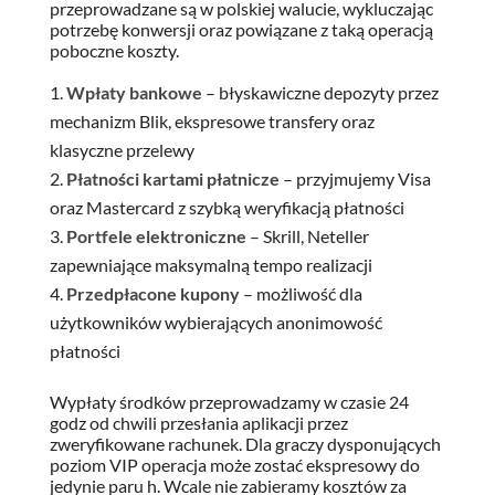
przeprowadzane są w polskiej walucie, wykluczając
potrzebę konwersji oraz powiązane z taką operacją
poboczne koszty.
Wpłaty bankowe
– błyskawiczne depozyty przez
mechanizm Blik, ekspresowe transfery oraz
klasyczne przelewy
Płatności kartami płatnicze
– przyjmujemy Visa
oraz Mastercard z szybką weryfikacją płatności
Portfele elektroniczne
– Skrill, Neteller
zapewniające maksymalną tempo realizacji
Przedpłacone kupony
– możliwość dla
użytkowników wybierających anonimowość
płatności
Wypłaty środków przeprowadzamy w czasie 24
godz od chwili przesłania aplikacji przez
zweryfikowane rachunek. Dla graczy dysponujących
poziom VIP operacja może zostać ekspresowy do
jedynie paru h. Wcale nie zabieramy kosztów za