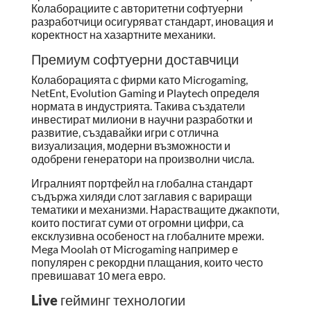
Колаборациите с авторитетни софтуерни
разработчици осигуряват стандарт, иновация и
коректност на хазартните механики.
Премиум софтуерни доставчици
Колаборацията с фирми като Microgaming,
NetEnt, Evolution Gaming и Playtech определя
нормата в индустрията. Такива създатели
инвестират милиони в научни разработки и
развитие, създавайки игри с отлична
визуализация, модерни възможности и
одобрени генератори на произволни числа.
Игралният портфейл на глобална стандарт
съдържа хиляди слот заглавия с вариращи
тематики и механизми. Нарастващите джакпоти,
които постигат суми от огромни цифри, са
ексклузивна особеност на глобалните мрежи.
Mega Moolah от Microgaming например е
популярен с рекордни плащания, които често
превишават 10 мега евро.
Live гейминг технологии