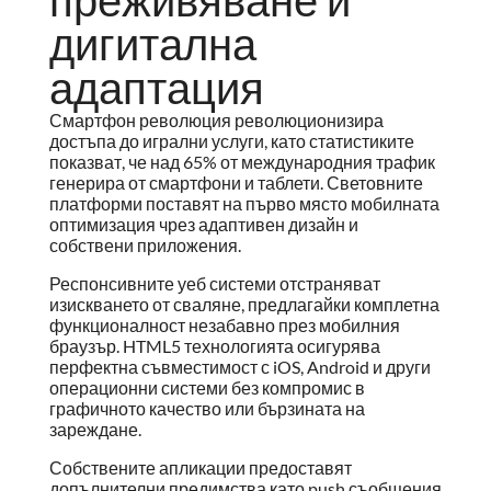
дигитална
адаптация
Смартфон революция революционизира
достъпа до игрални услуги, като статистиките
показват, че над 65% от международния трафик
генерира от смартфони и таблети. Световните
платформи поставят на първо място мобилната
оптимизация чрез адаптивен дизайн и
собствени приложения.
Респонсивните уеб системи отстраняват
изискването от сваляне, предлагайки комплетна
функционалност незабавно през мобилния
браузър. HTML5 технологията осигурява
перфектна съвместимост с iOS, Android и други
операционни системи без компромис в
графичното качество или бързината на
зареждане.
Собствените апликации предоставят
допълнителни предимства като push съобщения