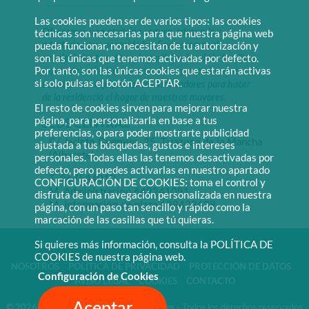
Las cookies pueden ser de varios tipos: las cookies
Ofrecemos una atención segura, adecuada y
técnicas son necesarias para que nuestra página web
pueda funcionar, no necesitan de tu autorización y
adaptada a sus necesidades. Favorecemos el
son las únicas que tenemos activadas por defecto.
envejecimiento activo y la participación de la familia a
Por tanto, son las únicas cookies que estarán activas
través de actividades motivadoras y espacios que
si solo pulsas el botón ACEPTAR.
cuentan con equipamientos innovadores para hacer
de la residencia el hogar de nuestros mayores.
El resto de cookies sirven para mejorar nuestra
página, para personalizarla en base a tus
SEDE CENTRAL
preferencias, o para poder mostrarte publicidad
C/ Jacinto Guerrero, 25, Tarazona de la Mancha
ajustada a tus búsquedas, gustos e intereses
(Albacete)
personales. Todas ellas las tenemos desactivadas por
defecto, pero puedes activarlas en nuestro apartado
T. 967544010
CONFIGURACIÓN DE COOKIES: toma el control y
M. Administración 649241091
disfruta de una navegación personalizada en nuestra
M. Información de plaza 638423639
página, con un paso tan sencillo y rápido como la
marcación de las casillas que tú quieras.
Si quieres más información, consulta la POLÍTICA DE
COOKIES de nuestra página web.
NOSOTROS
POLÍTICA DE PRIVACIDAD
PROTECCIÓN DE DATOS
Configuración de Cookies
AVISO LEGAL
COOKIES
CONTACTO
Aceptar
© 2026 Centenari Residencia de Mayores
- Todos los derechos reservados