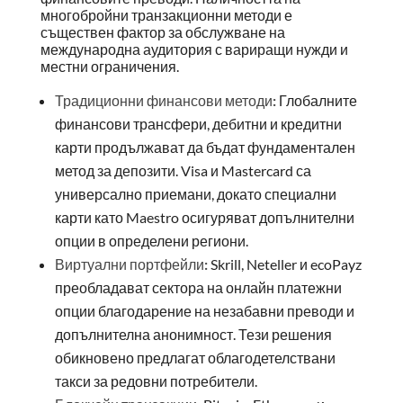
многобройни транзакционни методи е
съществен фактор за обслужване на
международна аудитория с вариращи нужди и
местни ограничения.
Традиционни финансови методи:
Глобалните
финансови трансфери, дебитни и кредитни
карти продължават да бъдат фундаментален
метод за депозити. Visa и Mastercard са
универсално приемани, докато специални
карти като Maestro осигуряват допълнителни
опции в определени региони.
Виртуални портфейли:
Skrill, Neteller и ecoPayz
преобладават сектора на онлайн платежни
опции благодарение на незабавни преводи и
допълнителна анонимност. Тези решения
обикновено предлагат облагодетелствани
такси за редовни потребители.