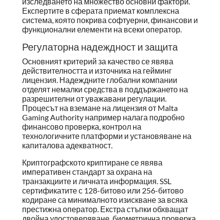
изследването на множество основни фактори.
Експертите в сферата приемат комплексна
система, която покрива софтуерни, финансови и
функционални елементи на всеки оператор.
Регулаторна надеждност и защита
Основният критерий за качество се явява
действителността и източника на гейминг
лицензия. Надеждните глобални компании
отделят немалки средства в поддържането на
разрешителни от уважавани регулации.
Процесът на вземане на лицензия от Malta
Gaming Authority например налага подробно
финансово проверка, контрол на
технологичните платформи и установяване на
капиталова адекватност.
Криптографското криптиране се явява
императивен стандарт за охрана на
транзакциите и личната информация. SSL
сертификатите с 128-битово или 256-битово
кодиране са минималното изискване за всяка
престижна оператор. Екстра стъпки обхващат
двойна удостоверяване, биометрична проверка