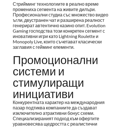
Стрийминг технологиите в реално време
промениха сегмента на живите дилъри.
Професионални студиа със множество видео
ъгли, двустранен чат и разширена реалност
генерират автентично казино опит. Evolution
Gaming господства този конкретен сегмент с
иновативни игри като Lightning Roulette и
Monopoly Live, които съчетават класически
заглавия с гейминг елементи.
Промоционални
системи и
стимулиращи
инициативи
Конкурентната характер на международния
пазар подтиква компаниите да създават
изключително атрактивни бонус схеми.
Специализираният подход към офертите
уравновесява щедростта с реалистични