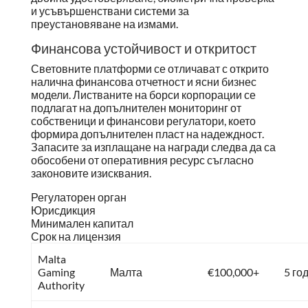
и усъвършенствани системи за
преустановяване на измами.
Финансова устойчивост и откритост
Световните платформи се отличават с открито
налична финансова отчетност и ясни бизнес
модели. Листваните на борси корпорации се
подлагат на допълнителен мониторинг от
собственици и финансови регулатори, което
формира допълнителен пласт на надеждност.
Запасите за изплащане на награди следва да са
обособени от оперативния ресурс съгласно
законовите изисквания.
Регулаторен орган
Юрисдикция
Минимален капитал
Срок на лицензия
Malta
Gaming
Малта
€100,000+
5 го
Authority