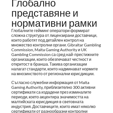
Глобално
представяне и
нормативни рамки
Глобалните гейминг оператори формират
сложна структура от лицензирани доставчици,
които работят под детайлен контрол на
множество контролни органи. Gibraltar Gambling
Commission, Malta Gaming Authority и UK
Gambling Commission са сред най-престижните
организации, които обезпечават честност и
откритост в бранша. Такива организации
налагат стандарти, които надминават нормите
на мнозинството от регионални юрисдикции.
Съгласно служебни информация от Malta
Gaming Authority, приблизително 300 активни
сертификати са издадени през изминалите
периоди, което акцентира значимостта на
малтийската юрисдикция в световната
индустрия. Доставчиците, които имат няколко
сертификати от разнообразни контролни