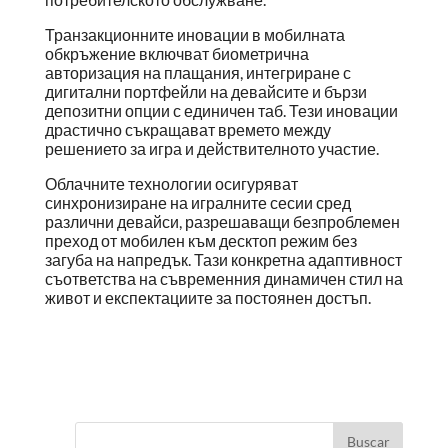
Транзакционните иновации в мобилната
обкръжение включват биометрична
авторизация на плащания, интегриране с
дигитални портфейли на девайсите и бързи
депозитни опции с единичен таб. Тези иновации
драстично съкращават времето между
решението за игра и действителното участие.
Облачните технологии осигуряват
синхронизиране на игралните сесии сред
различни девайси, разрешаващи безпроблемен
преход от мобилен към десктоп режим без
загуба на напредък. Тази конкретна адаптивност
съответства на съвременния динамичен стил на
живот и експектациите за постоянен достъп.