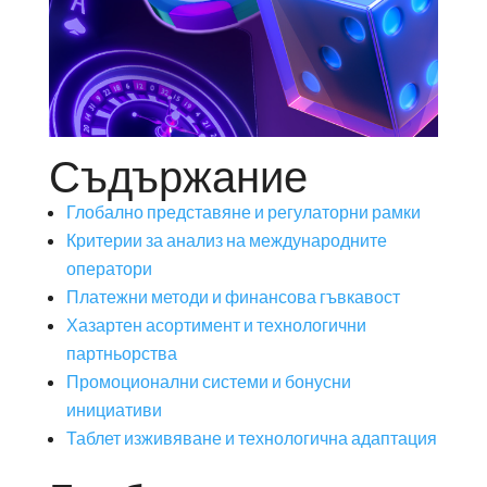
Съдържание
Глобално представяне и регулаторни рамки
Критерии за анализ на международните
оператори
Платежни методи и финансова гъвкавост
Хазартен асортимент и технологични
партньорства
Промоционални системи и бонусни
инициативи
Таблет изживяване и технологична адаптация