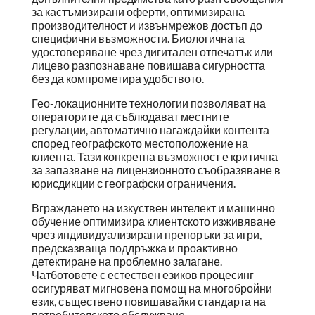
за кастъмизирани оферти, оптимизирана
производителност и извънмрежов достъп до
специфични възможности. Биологичната
удостоверяване чрез дигитален отпечатък или
лицево разпознаване повишава сигурността
без да компрометира удобството.
Гео-локационните технологии позволяват на
операторите да съблюдават местните
регулации, автоматично нагаждайки контента
според географското местоположение на
клиента. Тази конкретна възможност е критична
за запазване на лицензионното съобразяване в
юрисдикции с географски ограничения.
Вграждането на изкуствен интелект и машинно
обучение оптимизира клиентското изживяване
чрез индивидуализирани препоръки за игри,
предсказваща поддръжка и проактивно
детектиране на проблемно залагане.
Чатботовете с естествен езиков процесинг
осигуряват мигновена помощ на многобройни
език, съществено повишавайки стандарта на
потребителското обслужване.