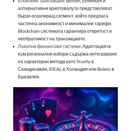
Блокчейн транзакции:
Bitcoin, Ethereum и
алтернативни криптовалути представляват
бързо ескалиращ сегмент, който предлага
частична анонимност и минимални тарифи.
Blockchain системата гарантира откритост и
необратимост на транзакциите.
Локални финансови системи:
Адаптацията
към регионални избори съдържа интегриране
на характерни методи като Trustly в
Скандинавия, iDEAL в Холандия или Boleto в
Бразилия.