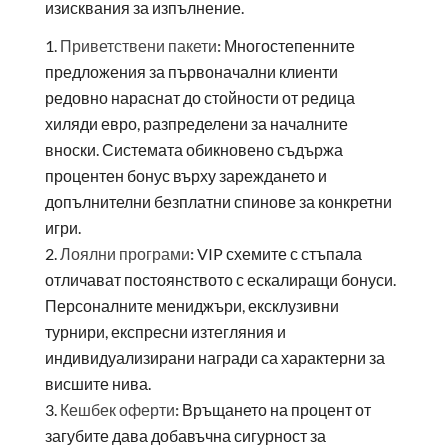
изисквания за изпълнение.
Приветствени пакети:
Многостепенните
предложения за първоначални клиенти
редовно нараснат до стойности от редица
хиляди евро, разпределени за началните
вноски. Системата обикновено съдържа
процентен бонус върху зареждането и
допълнителни безплатни спинове за конкретни
игри.
Лоялни програми:
VIP схемите с стъпала
отличават постоянството с ескалиращи бонуси.
Персоналните мениджъри, ексклузивни
турнири, експресни изтегляния и
индивидуализирани награди са характерни за
висшите нива.
Кешбек оферти:
Връщането на процент от
загубите дава добавъчна сигурност за