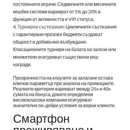
постоянните играчи. Седмичните или месечните
кешбек системи вариират от 5% до 20% в
функция от активността и VIP статуса.
Турнирни състезания:
Цикличните състезания
с гарантирани призови бюджети създават
общност и добавъчно възбуждане.
Класационните турнири на базата на залози или
множители осигуряват съществени кеш
награди.
Прозрачността на клаузите за залагане остава
ключов параметър при анализа на промоциите.
Реалните критерии вариират между 25x и 40x
сумата на бонуса, докато определени
висококласови компании осигуряват
значително по-добри условия за верни клиенти.
Смартфон
преживяване и