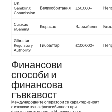
UK
Gambling
Великобритания
£50,000+
Неп
Commission
Curacao
Кюрасао
Вариабилен
Без
eGaming
Gibraltar
Regulatory
Гибралтар
£100,000+
Неп
Authority
Финансови
способи и
финансова
гъвкавост
Международните оператори се характеризират
с изключителна флексибилност при
финансовите преводи. Наличността на