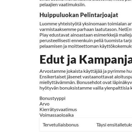
pelaajien vaatimuksiin.
Huippuluokan Pelintarjoajat
Luomme yhteistyötä yksinomaan toimialan arv
varmistaaksemme parhaan laatutason. NetEnt
Play edustavat ainoastaan esimerkkejä malle
perusteellisesti ennenkuin peliä tuomista ta
pelaamisen ja moitteettoman käyttökokemuk
Edut ja Kampanj
Arvostamme jokaista käyttäjää ja pyrimme hu
Ensikertaiset jäsenet vastaanottavat aloitusp
miellyttävämmän. Bonusehdot ovat läpinäkyvät
hyötyvän bonuksistamme vailla ylenpalttisia 
Bonustyyppi
Arvo
Kierrätysvaatimus
Voimassaoloaika
Tervetuliaisbonus
Täysi ensitalletuk