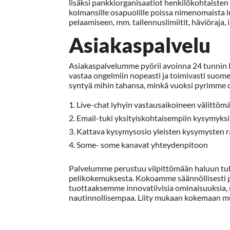
lisäksi pankkiorganisaatiot henkilökohtaisten 
kolmansille osapuolille poissa nimenomaista l
pelaamiseen, mm. tallennuslimiitit, häviöraja,
Asiakaspalvelu
Asiakaspalvelumme pyörii avoinna 24 tunnin 
vastaa ongelmiin nopeasti ja toimivasti suome
syntyä mihin tahansa, minkä vuoksi pyrimme ol
Live-chat lyhyin vastausaikoineen välittömä
Email-tuki yksityiskohtaisempiin kysymyksi
Kattava kysymysosio yleisten kysymysten 
Some- some kanavat yhteydenpitoon
Palvelumme perustuu vilpittömään haluun tuk
pelikokemuksesta. Kokoamme säännöllisesti 
tuottaaksemme innovatiivisia ominaisuuksia, 
nautinnollisempaa. Liity mukaan kokemaan muu