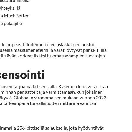
nnistautumisella
yhteyksillä
r ja MuchBetter
e pelaajille
in nopeasti. Todennettujen asiakkaiden nostot
 useilla maksumenetelmillä varat löytyvät pankkitilillä
riittävän korkeat lisäksi huomattavampien tuottojen
sensointi
aisen tarjoamalla lisenssillä. Kyseinen lupa velvoittaa
iminnan periaatteita ja varmistamaan, kun jokainen
näkyviä. Globaalin viranomaisen mukaan vuonna 2023
a tärkeimpänä turvallisuuden mittarina valintaa
immalla 256-bittisellä salauksella, jota hyödyntävät