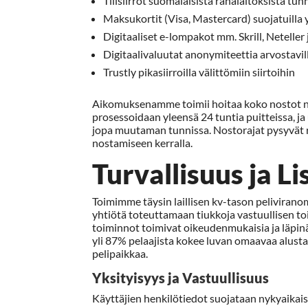
Tilisiirrot suomalaisista rahalaitoksista tu
Maksukortit (Visa, Mastercard) suojatuilla 
Digitaaliset e-lompakot mm. Skrill, Netelle
Digitaalivaluutat anonymiteettia arvostavill
Trustly pikasiirroilla välittömiin siirtoihin
Aikomuksenamme toimii hoitaa koko nostot ni
prosessoidaan yleensä 24 tuntia puitteissa, ja
jopa muutaman tunnissa. Nostorajat pysyvät 
nostamiseen kerralla.
Turvallisuus ja Li
Toimimme täysin laillisen kv-tason peliviranom
yhtiötä toteuttamaan tiukkoja vastuullisen to
toiminnot toimivat oikeudenmukaisia ja läpi
yli 87% pelaajista kokee luvan omaavaa alusta
pelipaikkaa.
Yksityisyys ja Vastuullisuus
Käyttäjien henkilötiedot suojataan nykyaikais