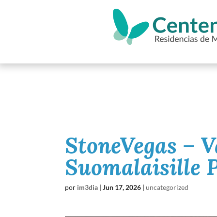
StoneVegas – 
Suomalaisille P
por
im3dia
|
Jun 17, 2026
|
uncategorized