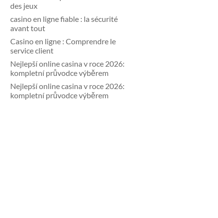
des jeux
casino en ligne fiable : la sécurité
avant tout
Casino en ligne : Comprendre le
service client
Nejlepší online casina v roce 2026:
kompletní průvodce výběrem
Nejlepší online casina v roce 2026:
kompletní průvodce výběrem