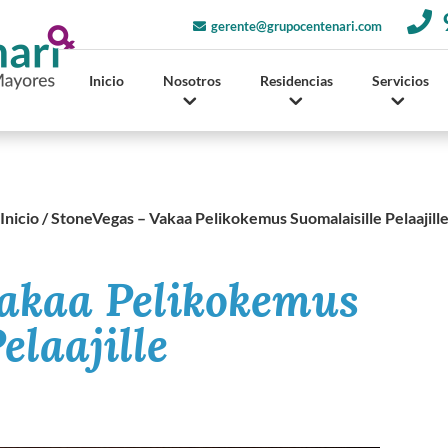
gerente@grupocentenari.com
Inicio
Nosotros
Residencias
Servicios
Inicio
/
StoneVegas – Vakaa Pelikokemus Suomalaisille Pelaajill
Vakaa Pelikokemus
elaajille