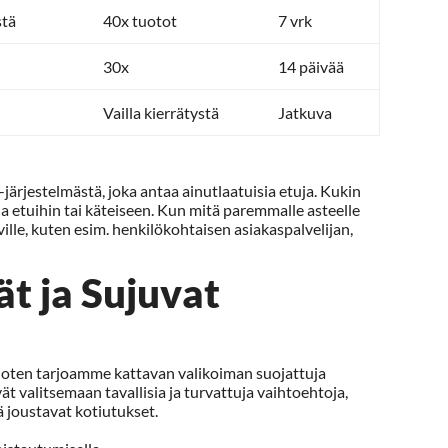
stä
40x tuotot
7 vrk
30x
14 päivää
Vailla kierrätystä
Jatkuva
järjestelmästä, joka antaa ainutlaatuisia etuja. Kukin
a etuihin tai käteiseen. Kun mitä paremmalle asteelle
ille, kuten esim. henkilökohtaisen asiakaspalvelijan,
 ja Sujuvat
 joten tarjoamme kattavan valikoiman suojattuja
valitsemaan tavallisia ja turvattuja vaihtoehtoja,
ä joustavat kotiutukset.