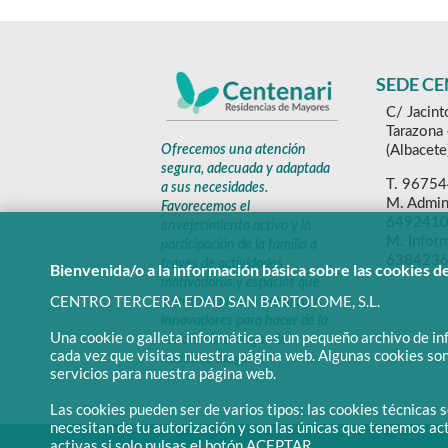
SEDE C
C/ Jacint
Tarazona
(Albacete
Ofrecemos una atención
segura, adecuada y adaptada
T. 9675
a sus necesidades.
M. Admin
Favorecemos el
649241
envejecimiento activo y la
M. Inform
participación de la familia a
638423
través de actividades
Bienvenida/o a la información básica sobre las cookies de
motivadoras y espacios que
CENTRO TERCERA EDAD SAN BARTOLOME, S.L.
cuentan con equipamientos
innovadores para hacer de la
Una cookie o galleta informática es un pequeño archivo de i
residencia el hogar de
cada vez que visitas nuestra página web. Algunas cookies so
nuestros mayores.
servicios para nuestra página web.
Las cookies pueden ser de varios tipos: las cookies técnicas
necesitan de tu autorización y son las únicas que tenemos act
activas si solo pulsas el botón ACEPTAR.