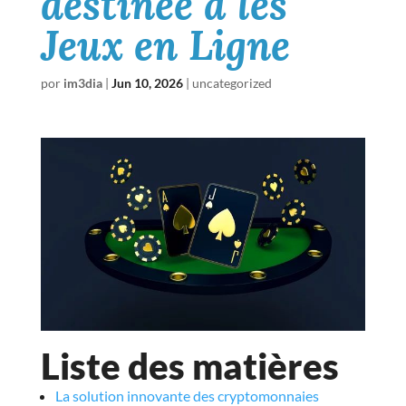
destinée à les
Jeux en Ligne
por
im3dia
|
Jun 10, 2026
|
uncategorized
Liste des matières
La solution innovante des cryptomonnaies