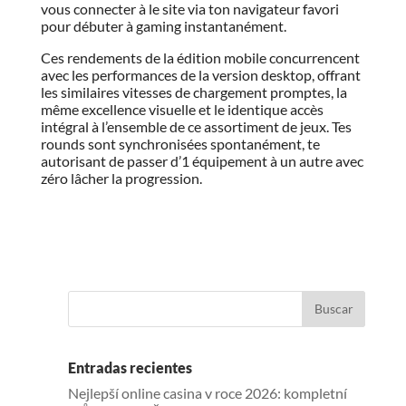
vous connecter à le site via ton navigateur favori
pour débuter à gaming instantanément.
Ces rendements de la édition mobile concurrencent
avec les performances de la version desktop, offrant
les similaires vitesses de chargement promptes, la
même excellence visuelle et le identique accès
intégral à l’ensemble de ce assortiment de jeux. Tes
rounds sont synchronisées spontanément, te
autorisant de passer d’1 équipement à un autre avec
zéro lâcher la progression.
Entradas recientes
Nejlepší online casina v roce 2026: kompletní