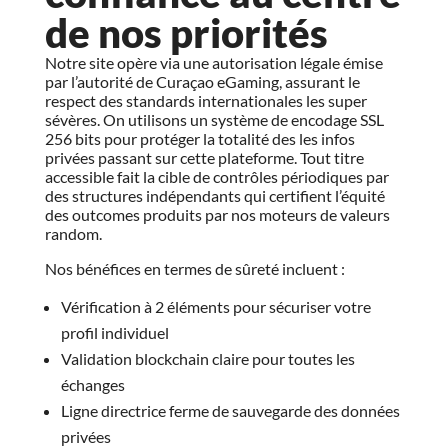
de nos priorités
Notre site opère via une autorisation légale émise
par l’autorité de Curaçao eGaming, assurant le
respect des standards internationales les super
sévères. On utilisons un système de encodage SSL
256 bits pour protéger la totalité des les infos
privées passant sur cette plateforme. Tout titre
accessible fait la cible de contrôles périodiques par
des structures indépendants qui certifient l’équité
des outcomes produits par nos moteurs de valeurs
random.
Nos bénéfices en termes de sûreté incluent :
Vérification à 2 éléments pour sécuriser votre
profil individuel
Validation blockchain claire pour toutes les
échanges
Ligne directrice ferme de sauvegarde des données
privées