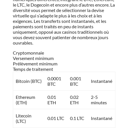
le LTC, le Dogecoin et encore plus d’autres encore. La
diversité vous permet de sélectionner la devise
virtuelle qui s’adapte le plus à les choix et à les
exigences. Les transferts sont instantanés, et les
paiements sont traités en peu de instants
uniquement, opposé aux casinos traditionnels où
vous devez souvent patienter de nombreux jours
ouvrables.
Cryptomonnaie
Versement minimum
Prélèvement minimum
Temps de traitement
0.0001
0.001
Bitcoin (BTC)
Instantané
BTC
BTC
Ethereum
0.01
0.02
2-5
(ETH)
ETH
ETH
minutes
Litecoin
0.01 LTC
0.1 LTC
Instantané
(LTC)