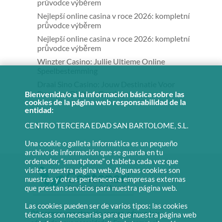
průvodce výběrem
Nejlepší online casina v roce 2026: kompletní
průvodce výběrem
Nejlepší online casina v roce 2026: kompletní
průvodce výběrem
Winzter Casino: Jullie Ultieme Online
Speelbestemming
Draai Sino Casino: Jouw Destinatie Voor
Premium Digitaal Gaming
Bienvenida/o a la información básica sobre las
cookies de la página web responsabilidad de la
entidad:
CENTRO TERCERA EDAD SAN BARTOLOME, S.L.
Una cookie o galleta informática es un pequeño
archivo de información que se guarda en tu
ordenador, “smartphone” o tableta cada vez que
visitas nuestra página web. Algunas cookies son
nuestras y otras pertenecen a empresas externas
que prestan servicios para nuestra página web.
Las cookies pueden ser de varios tipos: las cookies
Ofrecemos una atención segura, adecuada y
técnicas son necesarias para que nuestra página web