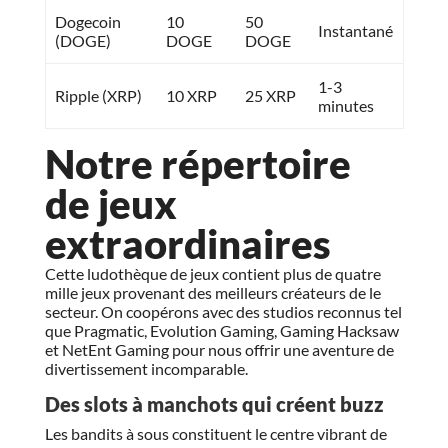
Dogecoin
10
50
Instantané
(DOGE)
DOGE
DOGE
1-3
Ripple (XRP)
10 XRP
25 XRP
minutes
Notre répertoire
de jeux
extraordinaires
Cette ludothèque de jeux contient plus de quatre
mille jeux provenant des meilleurs créateurs de le
secteur. On coopérons avec des studios reconnus tel
que Pragmatic, Evolution Gaming, Gaming Hacksaw
et NetEnt Gaming pour nous offrir une aventure de
divertissement incomparable.
Des slots à manchots qui créent buzz
Les bandits à sous constituent le centre vibrant de