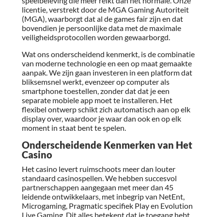
speelbeleving die meer reikt dan het normale. Onze
licentie, verstrekt door de MGA Gaming Autoriteit
(MGA), waarborgt dat al de games fair zijn en dat
bovendien je persoonlijke data met de maximale
veiligheidsprotocollen worden gewaarborgd.
Wat ons onderscheidend kenmerkt, is de combinatie
van moderne technologie en een op maat gemaakte
aanpak. We zijn gaan investeren in een platform dat
bliksemsnel werkt, evenzeer op computer als
smartphone toestellen, zonder dat dat je een
separate mobiele app moet te installeren. Het
flexibel ontwerp schikt zich automatisch aan op elk
display over, waardoor je waar dan ook en op elk
moment in staat bent te spelen.
Onderscheidende Kenmerken van Het
Casino
Het casino levert ruimschoots meer dan louter
standaard casinospellen. We hebben succesvol
partnerschappen aangegaan met meer dan 45
leidende ontwikkelaars, met inbegrip van NetEnt,
Microgaming, Pragmatic specifiek Play en Evolution
Live Gaming. Dit alles betekent dat je toegang hebt