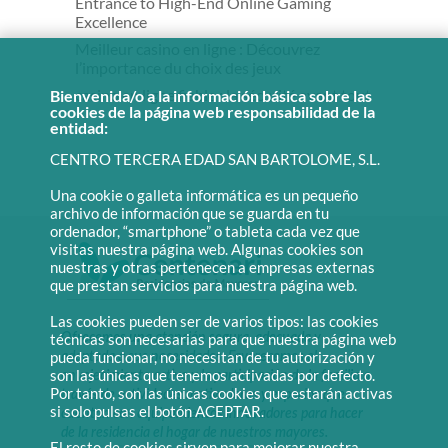
Entrance to High-End Online Gaming
Excellence
Meilleur casino en ligne : Découvrez
l’importance du choix des jeux
casino en ligne fiable : la sécurité avant tout
Bienvenida/o a la información básica sobre las
cookies de la página web responsabilidad de la
entidad:
CENTRO TERCERA EDAD SAN BARTOLOME, S.L.
Una cookie o galleta informática es un pequeño
archivo de información que se guarda en tu
ordenador, “smartphone” o tableta cada vez que
visitas nuestra página web. Algunas cookies son
nuestras y otras pertenecen a empresas externas
que prestan servicios para nuestra página web.
Las cookies pueden ser de varios tipos: las cookies
Ofrecemos una atención segura, adecuada y
técnicas son necesarias para que nuestra página web
pueda funcionar, no necesitan de tu autorización y
adaptada a sus necesidades. Favorecemos el
son las únicas que tenemos activadas por defecto.
envejecimiento activo y la participación de la familia a
Por tanto, son las únicas cookies que estarán activas
través de actividades motivadoras y espacios que
si solo pulsas el botón ACEPTAR.
cuentan con equipamientos innovadores para hacer
de la residencia el hogar de nuestros mayores.
El resto de cookies sirven para mejorar nuestra