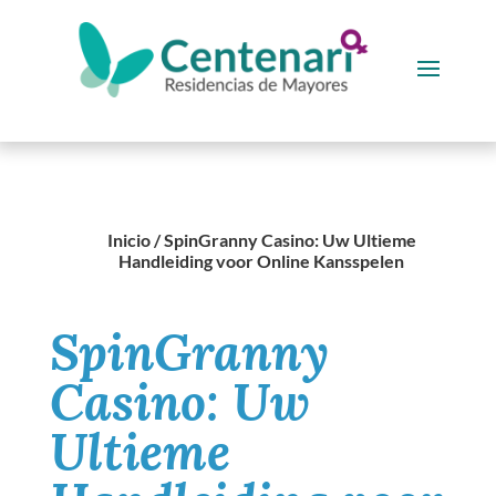
Inicio
/
SpinGranny Casino: Uw Ultieme
Handleiding voor Online Kansspelen
SpinGranny
Casino: Uw
Ultieme