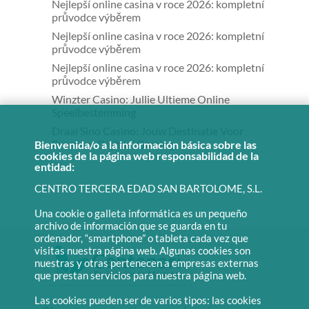
Nejlepší online casina v roce 2026: kompletní
průvodce výběrem
Nejlepší online casina v roce 2026: kompletní
průvodce výběrem
Nejlepší online casina v roce 2026: kompletní
průvodce výběrem
Winzter Casino: Jullie Ultieme Online
Speelbestemming
Draai Sino Casino: Jouw Destinatie Voor
Premium Digitaal Gaming
Bienvenida/o a la información básica sobre las
cookies de la página web responsabilidad de la
entidad:
CENTRO TERCERA EDAD SAN BARTOLOME, S.L.
Una cookie o galleta informática es un pequeño
archivo de información que se guarda en tu
ordenador, “smartphone” o tableta cada vez que
visitas nuestra página web. Algunas cookies son
nuestras y otras pertenecen a empresas externas
que prestan servicios para nuestra página web.
Las cookies pueden ser de varios tipos: las cookies