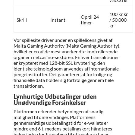
75000 kr
100 kr kr
Op til 24
Skrill
Instant
/ 50.000
timer
kr
Vor spillesite driver under en spillelicens givet af
Malta Gaming Authority (Malta Gaming Authority),
hvilket er en af de mest anerkendte kontrollerende
organer i netcasino-sektoren. Enhver transaktioner
er krypteret med 128-bit SSL kryptering, den
identiske teknologi som anvendes af internationale
pengeinstitutter. Det garanterer, at fortrolige og
finansielle data holder sig fortrolige gennem hele
transaktionen.
Lynhurtige Udbetalinger uden
Unødvendige Forsinkelser
Platformen erkender betydningen af snarlig
mulighed til dine vindinger. Platformens
gennemsnitlige udbetalingstid for e-wallets er
mindre end 6 t, medens betalingskort håndteres
inden inden for fireogtyve til otteogfyrre timer.