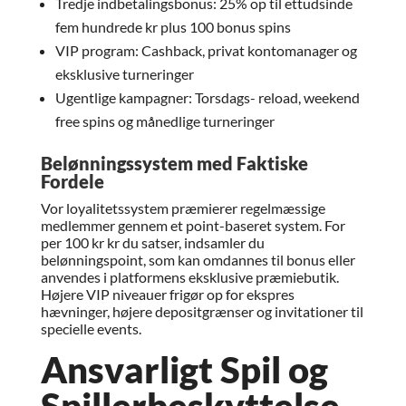
Tredje indbetalingsbonus: 25% op til ettudsinde
fem hundrede kr plus 100 bonus spins
VIP program: Cashback, privat kontomanager og
eksklusive turneringer
Ugentlige kampagner: Torsdags- reload, weekend
free spins og månedlige turneringer
Belønningssystem med Faktiske
Fordele
Vor loyalitetssystem præmierer regelmæssige
medlemmer gennem et point-baseret system. For
per 100 kr kr du satser, indsamler du
belønningspoint, som kan omdannes til bonus eller
anvendes i platformens eksklusive præmiebutik.
Højere VIP niveauer frigør op for ekspres
hævninger, højere depositgrænser og invitationer til
specielle events.
Ansvarligt Spil og