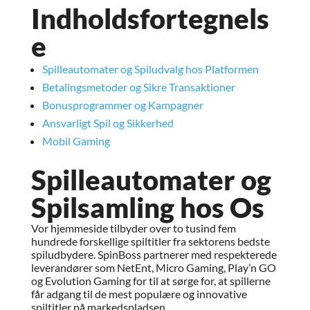
Indholdsfortegnels
e
Spilleautomater og Spiludvalg hos Platformen
Betalingsmetoder og Sikre Transaktioner
Bonusprogrammer og Kampagner
Ansvarligt Spil og Sikkerhed
Mobil Gaming
Spilleautomater og
Spilsamling hos Os
Vor hjemmeside tilbyder over to tusind fem
hundrede forskellige spiltitler fra sektorens bedste
spiludbydere. SpinBoss partnerer med respekterede
leverandører som NetEnt, Micro Gaming, Play’n GO
og Evolution Gaming for til at sørge for, at spillerne
får adgang til de mest populære og innovative
spiltitler på markedspladsen.