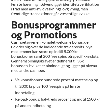
Første hævning nødvendiggør identitetsverifikation
i tråd med anti-hvidvaskningslovgivning, men
fremtidige transaktioner går væsentligt kvikke.
Bonusprogrammer
og Promotions
Casinoet giver en komplet welcome bonus, der
udvider sig over de indledende tre deposits. Nye
medlemmer kan score op indtil 5.000 kr i
bonuskroner samt 200 free spins på specifikke slots.
Gennemspilningskravet er defineret til 35x
bonussen, hvilket er almindeligt og ligger på niveau
med andre casinoer.
Velkomstbonus: hundrede procent matche op op
til 2000 kr plus 100 freespins på første
indbetaling
Reload-bonus: halvtreds procent op indtil 1500 kr
på anden indbetaling