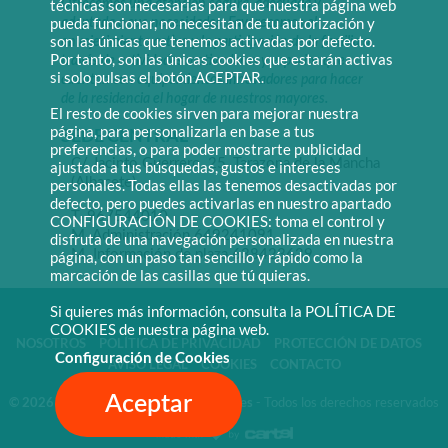
Ofrecemos una atención segura, adecuada y
técnicas son necesarias para que nuestra página web
pueda funcionar, no necesitan de tu autorización y
adaptada a sus necesidades. Favorecemos el
son las únicas que tenemos activadas por defecto.
envejecimiento activo y la participación de la familia a
Por tanto, son las únicas cookies que estarán activas
través de actividades motivadoras y espacios que
si solo pulsas el botón ACEPTAR.
cuentan con equipamientos innovadores para hacer
de la residencia el hogar de nuestros mayores.
El resto de cookies sirven para mejorar nuestra
página, para personalizarla en base a tus
SEDE CENTRAL
preferencias, o para poder mostrarte publicidad
C/ Jacinto Guerrero, 25, Tarazona de la Mancha
ajustada a tus búsquedas, gustos e intereses
(Albacete)
personales. Todas ellas las tenemos desactivadas por
defecto, pero puedes activarlas en nuestro apartado
T. 967544010
CONFIGURACIÓN DE COOKIES: toma el control y
M. Administración 649241091
disfruta de una navegación personalizada en nuestra
M. Información de plaza 638423639
página, con un paso tan sencillo y rápido como la
marcación de las casillas que tú quieras.
Si quieres más información, consulta la POLÍTICA DE
COOKIES de nuestra página web.
NOSOTROS
POLÍTICA DE PRIVACIDAD
PROTECCIÓN DE DATOS
Configuración de Cookies
AVISO LEGAL
COOKIES
CONTACTO
Aceptar
© 2026 Centenari Residencia de Mayores
- Todos los derechos reservados