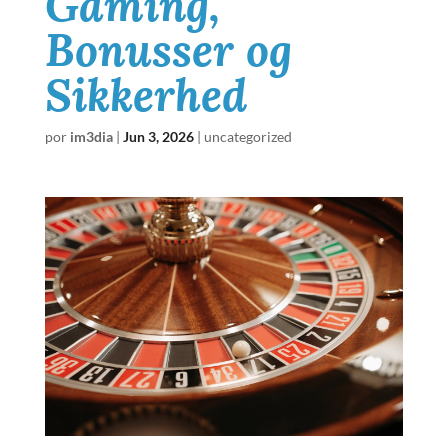
Gaming,
Bonusser og
Sikkerhed
por
im3dia
|
Jun 3, 2026
|
uncategorized