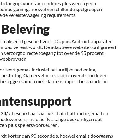
elangrijk voor fair condities plus weren geen
n bonus gaming, hoewel verschillende spelgroepen
 de vereiste wagering requirements.
Beleving
ptimaliseerd geschikt voor iOs plus Android-apparaten
wnload vereist wordt. De adaptieve website configureert
en verzorgt directe toegang tot over de 95 procent
e webbrowser.
riteert gemak inclusief natuurlijke bediening,
besturing. Gamers zijn in staat te overal stortingen
tie leggen samen met klantensupport bestaande uit
antensupport
4/7 beschikbaar via live-chat chatfunctie, email en
medewerkers, inclusief NL-talige deskundigen dat
zen plus spelersvoorkeuren.
ordt korter dan 90 seconde s, hoewel emails doorgaans