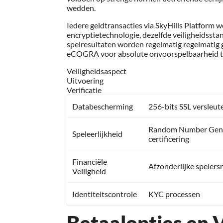
wedden.
Iedere geldtransacties via SkyHills Platform 
encryptietechnologie, dezelfde veiligheidssta
spelresultaten worden regelmatig regelmatig
eCOGRA voor absolute onvoorspelbaarheid t
Veiligheidsaspect
Uitvoering
Verificatie
Databescherming
256-bits SSL versleut
Random Number Gen
Speleerlijkheid
certificering
Financiële
Afzonderlijke spelers
Veiligheid
Identiteitscontrole
KYC processen