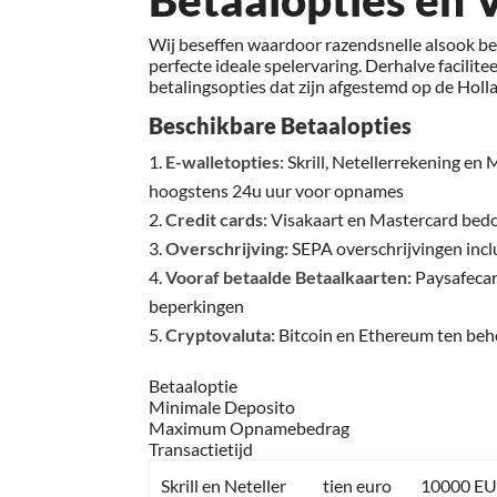
Betaalopties en 
Wij beseffen waardoor razendsnelle alsook bet
perfecte ideale spelervaring. Derhalve facilit
betalingsopties dat zijn afgestemd op de Holl
Beschikbare Betaalopties
E-walletopties:
Skrill, Netellerrekening en
hoogstens 24u uur voor opnames
Credit cards:
Visakaart en Mastercard bedo
Overschrijving:
SEPA overschrijvingen inclu
Vooraf betaalde Betaalkaarten:
Paysafecar
beperkingen
Cryptovaluta:
Bitcoin en Ethereum ten beho
Betaaloptie
Minimale Deposito
Maximum Opnamebedrag
Transactietijd
Skrill en Neteller
tien euro
10000 EUR