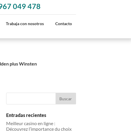
967 049 478
Trabaja con nosotros
Contacto
dden plus Winsten
Entradas recientes
Meilleur casino en ligne :
Découvrez l’importance du choix