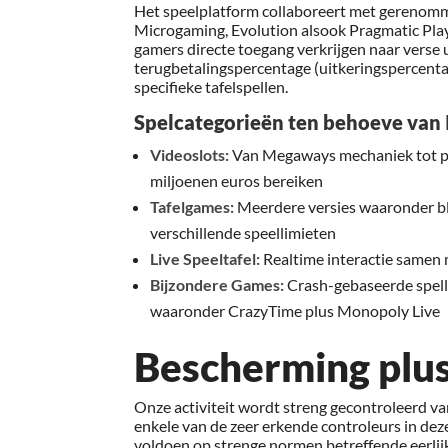
Het speelplatform collaboreert met gerenom
Microgaming, Evolution alsook Pragmatic Play
gamers directe toegang verkrijgen naar verse 
terugbetalingspercentage (uitkeringspercenta
specifieke tafelspellen.
Spelcategorieën ten behoeve van
Videoslots:
Van Megaways mechaniek tot pro
miljoenen euros bereiken
Tafelgames:
Meerdere versies waaronder bla
verschillende speellimieten
Live Speeltafel:
Realtime interactie samen 
Bijzondere Games:
Crash-gebaseerde spell
waaronder CrazyTime plus Monopoly Live
Bescherming plu
Onze activiteit wordt streng gecontroleerd 
enkele van de zeer erkende controleurs in dez
voldoen op strenge normen betreffende eerlijk