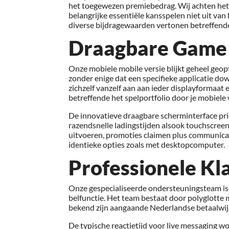
het toegewezen premiebedrag. Wij achten het b
belangrijke essentiële kansspelen niet uit va
diverse bijdragewaarden vertonen betreffende
Draagbare Game 
Onze mobiele mobile versie blijkt geheel geo
zonder enige dat een specifieke applicatie do
zichzelf vanzelf aan aan ieder displayformaat 
betreffende het spelportfolio door je mobiel
De innovatieve draagbare scherminterface prio
razendsnelle ladingstijden alsook touchscreen 
uitvoeren, promoties claimen plus communica
identieke opties zoals met desktopcomputer.
Professionele Kl
Onze gespecialiseerde ondersteuningsteam is 2
belfunctie. Het team bestaat door polyglotte 
bekend zijn aangaande Nederlandse betaalwij
De typische reactietijd voor live messaging w