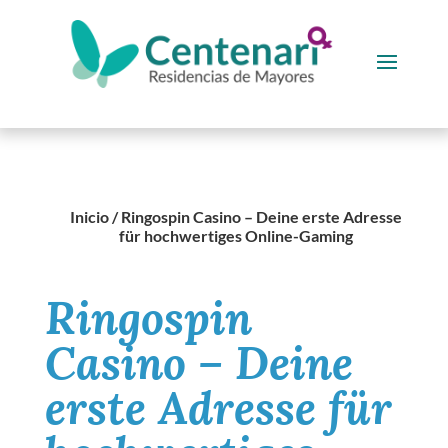
Inicio
/
Ringospin Casino – Deine erste Adresse
für hochwertiges Online-Gaming
Ringospin
Casino – Deine
erste Adresse für