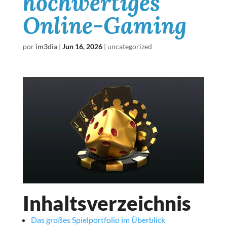
hochwertiges
Online-Gaming
por
im3dia
|
Jun 16, 2026
|
uncategorized
Inhaltsverzeichnis
Das großes Spielportfolio im Überblick