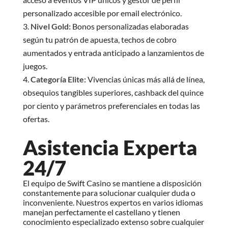
personalizado accesible por email electrónico.
Nivel Gold:
Bonos personalizadas elaboradas
según tu patrón de apuesta, techos de cobro
aumentados y entrada anticipado a lanzamientos de
juegos.
Categoría Elite:
Vivencias únicas más allá de línea,
obsequios tangibles superiores, cashback del quince
por ciento y parámetros preferenciales en todas las
ofertas.
Asistencia Experta
24/7
El equipo de Swift Casino se mantiene a disposición
constantemente para solucionar cualquier duda o
inconveniente. Nuestros expertos en varios idiomas
manejan perfectamente el castellano y tienen
conocimiento especializado extenso sobre cualquier