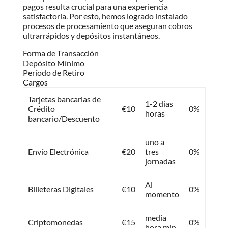
pagos resulta crucial para una experiencia
satisfactoria. Por esto, hemos logrado instalado
procesos de procesamiento que aseguran cobros
ultrarrápidos y depósitos instantáneos.
Forma de Transacción
Depósito Mínimo
Período de Retiro
Cargos
Tarjetas bancarias de
1-2 días
Crédito
€10
0%
horas
bancario/Descuento
uno a
Envío Electrónica
€20
tres
0%
jornadas
Al
Billeteras Digitales
€10
0%
momento
media
Criptomonedas
€15
0%
hora min