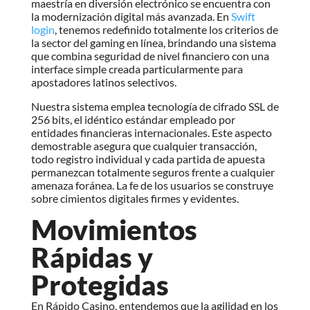
maestría en diversión electrónico se encuentra con
la modernización digital más avanzada. En
Swift
login
, tenemos redefinido totalmente los criterios de
la sector del gaming en línea, brindando una sistema
que combina seguridad de nivel financiero con una
interface simple creada particularmente para
apostadores latinos selectivos.
Nuestra sistema emplea tecnología de cifrado SSL de
256 bits, el idéntico estándar empleado por
entidades financieras internacionales. Este aspecto
demostrable asegura que cualquier transacción,
todo registro individual y cada partida de apuesta
permanezcan totalmente seguros frente a cualquier
amenaza foránea. La fe de los usuarios se construye
sobre cimientos digitales firmes y evidentes.
Movimientos
Rápidas y
Protegidas
En Rápido Casino, entendemos que la agilidad en los