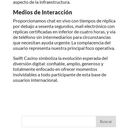
aspecto de la infraestructura.
Medios de Interacción
Proporcionamos chat en vivo con tiempos de réplica
por debajo a sesenta segundos, mail electrónico con
réplicas certificadas en inferior de cuatro horas, y vía
de teléfono sin intermediarios para circunstancias
que necesitan ayuda urgente. La complacencia del
usuario representa nuestra principal foco operativa.
Swift Casino simboliza la evolución esperada del
diversión digital: confiable, amplio, generoso y
totalmente enfocado en ofrecer momentos
inolvidables a todo participante de esta base de
usuarios internacional.