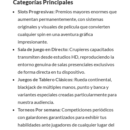
Categorías Principales
Slots Progresivas:
Premios mayores enormes que
aumentan permanentemente, con sistemas
originales y visuales de película que convierten
cualquier spin en una aventura gráfica
impresionante.
Sala de juego en Directo:
Crupieres capacitados
transmiten desde estudios HD, reproduciendo la
entorno genuina de salas presenciales exclusivos
de forma directa en tu dispositivo.
Juegos de Tablero Clásicos:
Rueda continental,
blackjack de múltiples manos, punto y banca y
variantes especiales creadas particularmente para
nuestra audiencia.
Torneos Por semana:
Competiciones periódicos
con galardones garantizados para exhibir tus
habilidades ante jugadores de cualquier lugar del