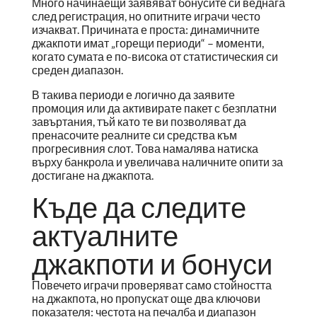
Много начинаещи заявяват бонусите си веднага
след регистрация, но опитните играчи често
изчакват. Причината е проста: динамичните
джакпоти имат „горещи периоди“ – моменти,
когато сумата е по-висока от статистическия си
среден диапазон.
В такива периоди е логично да заявите
промоция или да активирате пакет с безплатни
завъртания, тъй като те ви позволяват да
пренасочите реалните си средства към
прогресивния слот. Това намалява натиска
върху банкрола и увеличава наличните опити за
достигане на джакпота.
Къде да следите
актуалните
джакпоти и бонуси
Повечето играчи проверяват само стойността
на джакпота, но пропускат още два ключови
показателя: честота на печалба и диапазон