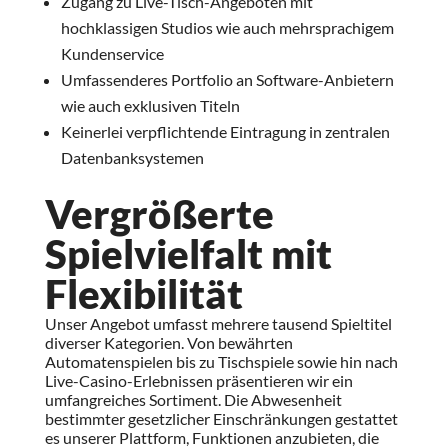
Zugang zu Live-Tisch-Angeboten mit
hochklassigen Studios wie auch mehrsprachigem
Kundenservice
Umfassenderes Portfolio an Software-Anbietern
wie auch exklusiven Titeln
Keinerlei verpflichtende Eintragung in zentralen
Datenbanksystemen
Vergrößerte
Spielvielfalt mit
Flexibilität
Unser Angebot umfasst mehrere tausend Spieltitel
diverser Kategorien. Von bewährten
Automatenspielen bis zu Tischspiele sowie hin nach
Live-Casino-Erlebnissen präsentieren wir ein
umfangreiches Sortiment. Die Abwesenheit
bestimmter gesetzlicher Einschränkungen gestattet
es unserer Plattform, Funktionen anzubieten, die