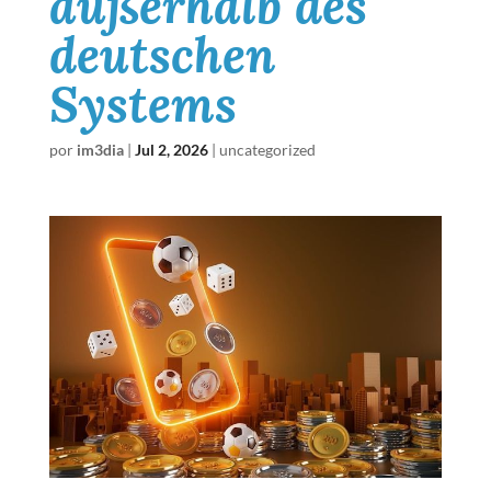
außerhalb des
deutschen
Systems
por
im3dia
|
Jul 2, 2026
|
uncategorized