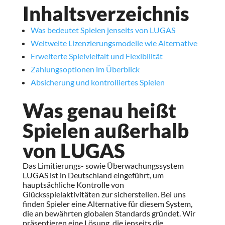
Inhaltsverzeichnis
Was bedeutet Spielen jenseits von LUGAS
Weltweite Lizenzierungsmodelle wie Alternative
Erweiterte Spielvielfalt und Flexibilität
Zahlungsoptionen im Überblick
Absicherung und kontrolliertes Spielen
Was genau heißt
Spielen außerhalb
von LUGAS
Das Limitierungs- sowie Überwachungssystem
LUGAS ist in Deutschland eingeführt, um
hauptsächliche Kontrolle von
Glücksspielaktivitäten zur sicherstellen. Bei uns
finden Spieler eine Alternative für diesem System,
die an bewährten globalen Standards gründet. Wir
präsentieren eine Lösung, die jenseits die