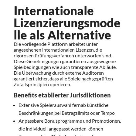
Internationale
Lizenzierungsmode
lle als Alternative
Die vorliegende Plattform arbeitet unter
angesehenen internationalen Lizenzen, die
rigorosen Prüfungsverfahren unterworfen sind.
Diese Genehmigungen garantieren ausgewogene
Spielbedingungen wie auch transparente Abläufe.
Die Überwachung durch externe Auditoren
garantiert sicher, dass alle Spiele nach geprüften
Zufallsprinzipien operieren.
Benefits etablierter Jurisdiktionen
Extensive Spielerauswahl fernab künstliche
Beschränkungen bei Betragslimits oder Tempo
Anpassbare Bonusprogramme und Promotionen,
die individuell angepasst werden können