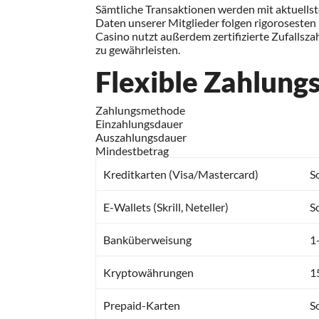
Sämtliche Transaktionen werden mit aktuells
Daten unserer Mitglieder folgen rigoroseste
Casino nutzt außerdem zertifizierte Zufallsza
zu gewährleisten.
Flexible Zahlung
Zahlungsmethode
Einzahlungsdauer
Auszahlungsdauer
Mindestbetrag
Kreditkarten (Visa/Mastercard)
S
E-Wallets (Skrill, Neteller)
S
Banküberweisung
1
Kryptowährungen
1
Prepaid-Karten
S