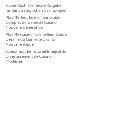
Tower Rush: Der beste Ratgeber
für das strategischen Casino-Spiel
PlayMe Jeu : Le meilleur Guide
Complet du Game de Casino
Nouvelle Génération
PlayMe Casino : Le meilleur Guide
Détaillé du Game de Casino
Nouvelle Vague
Jouez-moi : Le Tutoriel Intégral du
Divertissement de Casino
Moderne