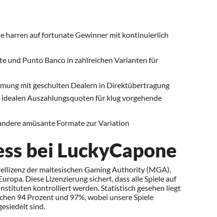
 harren auf fortunate Gewinner mit kontinuierlich
te und Punto Banco in zahlreichen Varianten für
mung mit geschulten Dealern in Direktübertragung
 idealen Auszahlungsquoten für klug vorgehende
andere amüsante Formate zur Variation
ess bei LuckyCapone
piellizenz der maltesischen Gaming Authority (MGA),
ropa. Diese Lizenzierung sichert, dass alle Spiele auf
stituten kontrolliert werden. Statistisch gesehen liegt
ischen 94 Prozent und 97%, wobei unsere Spiele
esiedelt sind.