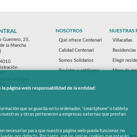
ENTRAL
NOSOTROS
NUESTRAS 
o Guerrero, 25,
Qué ofrece Centenari
Villacañas
 de la Mancha
Calidad Centenari
Residencias
)
Somos Solidarios
Elegir resid
44010
istración
Revistas y catálogos
Mapa de res
091
ación de plaza
639
 la página web responsabilidad de la entidad:
nformación que se guarda en tu ordenador, “smartphone” o tableta
n nuestras y otras pertenecen a empresas externas que prestan
 son necesarias para que nuestra página web pueda funcionar, no
ivadas por defecto. Por tanto, son las únicas cookies que estarán