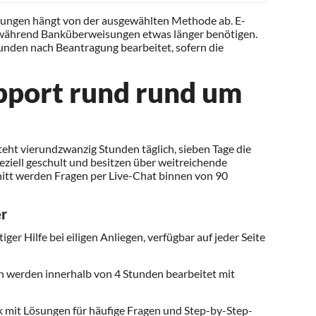
ungen hängt von der ausgewählten Methode ab. E-
, während Banküberweisungen etwas länger benötigen.
nden nach Beantragung bearbeitet, sofern die
pport rund rund um
ht vierundzwanzig Stunden täglich, sieben Tage die
eziell geschult und besitzen über weitreichende
nitt werden Fragen per Live-Chat binnen von 90
er
ger Hilfe bei eiligen Anliegen, verfügbar auf jeder Seite
en werden innerhalb von 4 Stunden bearbeitet mit
mit Lösungen für häufige Fragen und Step-by-Step-