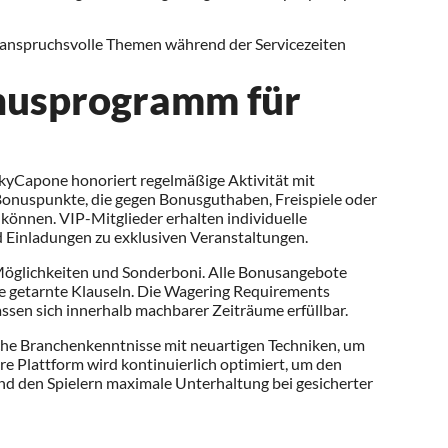
r anspruchsvolle Themen während der Servicezeiten
onusprogramm für
kyCapone honoriert regelmäßige Aktivität mit
Bonuspunkte, die gegen Bonusguthaben, Freispiele oder
können. VIP-Mitglieder erhalten individuelle
 Einladungen zu exklusiven Veranstaltungen.
Möglichkeiten und Sonderboni. Alle Bonusangebote
e getarnte Klauseln. Die Wagering Requirements
ssen sich innerhalb machbarer Zeiträume erfüllbar.
he Branchenkenntnisse mit neuartigen Techniken, um
ere Plattform wird kontinuierlich optimiert, um den
d den Spielern maximale Unterhaltung bei gesicherter