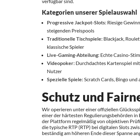
verfügbar sind.
Kategorien unserer Spielauswahl
Progressive Jackpot-Slots:
Riesige Gewinne
steigenden Preispools
Traditionelle Tischspiele:
Blackjack, Roulet
klassische Spieler
Live-Gaming-Abteilung:
Echte Casino-Stim
Videopoker:
Durchdachtes Kartenspiel mit
Nutzer
Spezielle Spiele:
Scratch Cards, Bingo und 
Schutz und Fairn
Wir operieren unter einer offiziellen Glückss
einer der härtesten Regulierungsbehörden in Eu
der Plattform regelmäßig von objektiven Prüfin
die typische RTP (RTP) bei digitalen Slots zw
beständig am höheren Ende dieser Spanne ang