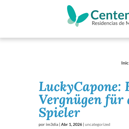
Inic
LuckyCapone: E
Vergnügen für 
Spieler
por
im3dia
|
Abr 1, 2026
|
uncategorized