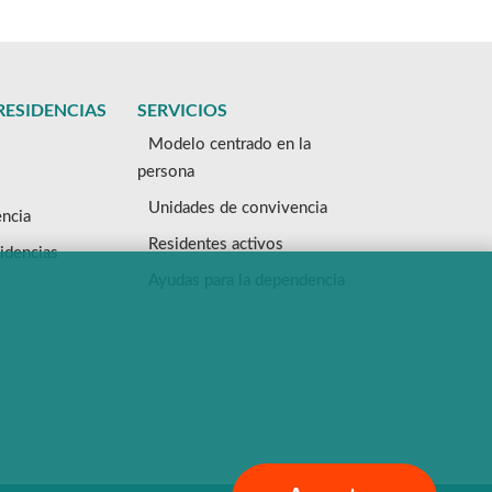
RESIDENCIAS
SERVICIOS
Modelo centrado en la
persona
Unidades de convivencia
encia
Residentes activos
idencias
Ayudas para la dependencia