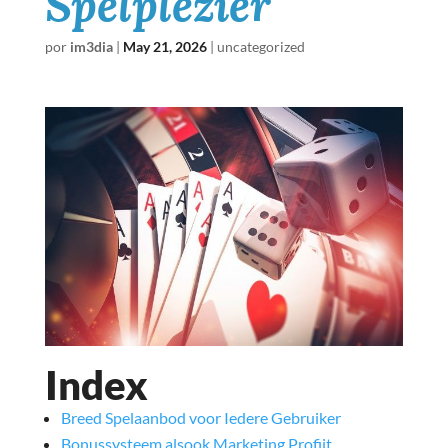
Spelplezier
por
im3dia
|
May 21, 2026
|
uncategorized
Index
Breed Spelaanbod voor Iedere Gebruiker
Bonussysteem alsook Marketing Profijt