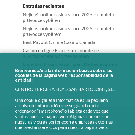
Entradas recientes
Nejlepší online casina v roce 2026: kompletní
průvodce výběrem
Nejlepší online casina v roce 2026: kompletní
průvodce výběrem
Best Payout Online Casino Canada
Casino en ligne France : un monde de
divertissement à portée de main
buitenlandcasino ervaringen: De beste tips en
tricks
Bienvenida/o a la información básica sobre las
cookies de la página web responsabilidad de la
entidad:
CENTRO TERCERA EDAD SAN BARTOLOME, S.L.
Una cookie o galleta informática es un pequeño
archivo de información que se guarda en tu
ordenador, “smartphone” o tableta cada vez que
visitas nuestra página web. Algunas cookies son
nuestras y otras pertenecen a empresas externas
que prestan servicios para nuestra página web.