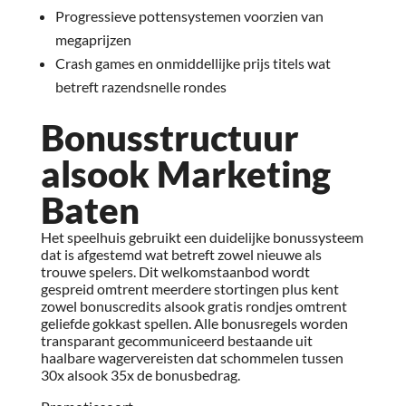
Progressieve pottensystemen voorzien van
megaprijzen
Crash games en onmiddellijke prijs titels wat
betreft razendsnelle rondes
Bonusstructuur
alsook Marketing
Baten
Het speelhuis gebruikt een duidelijke bonussysteem
dat is afgestemd wat betreft zowel nieuwe als
trouwe spelers. Dit welkomstaanbod wordt
gespreid omtrent meerdere stortingen plus kent
zowel bonuscredits alsook gratis rondjes omtrent
geliefde gokkast spellen. Alle bonusregels worden
transparant gecommuniceerd bestaande uit
haalbare wagervereisten dat schommelen tussen
30x alsook 35x de bonusbedrag.