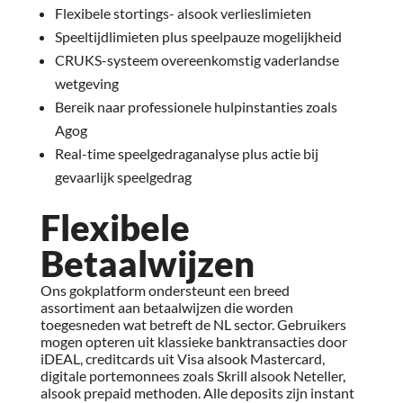
Flexibele stortings- alsook verlieslimieten
Speeltijdlimieten plus speelpauze mogelijkheid
CRUKS-systeem overeenkomstig vaderlandse
wetgeving
Bereik naar professionele hulpinstanties zoals
Agog
Real-time speelgedraganalyse plus actie bij
gevaarlijk speelgedrag
Flexibele
Betaalwijzen
Ons gokplatform ondersteunt een breed
assortiment aan betaalwijzen die worden
toegesneden wat betreft de NL sector. Gebruikers
mogen opteren uit klassieke banktransacties door
iDEAL, creditcards uit Visa alsook Mastercard,
digitale portemonnees zoals Skrill alsook Neteller,
alsook prepaid methoden. Alle deposits zijn instant