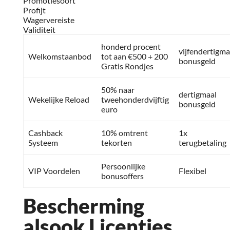
Promotiesoort
Profijt
Wagervereiste
Validiteit
honderd procent
vijfendertigma
Welkomstaanbod
tot aan €500 + 200
bonusgeld
Gratis Rondjes
50% naar
dertigmaal
Wekelijke Reload
tweehonderdvijftig
bonusgeld
euro
Cashback
10% omtrent
1x
Systeem
tekorten
terugbetaling
Persoonlijke
VIP Voordelen
Flexibel
bonusoffers
Bescherming
alsook Licenties