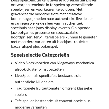
ontworpen teneinde in te spelen op verschillende
speelwijzen en voorkeuren te voldoen. Met
geavanceerde moderne slots met creatieve
bonusmogelijkheden naar authentieke live dealer
ervaringen welke de sfeer van ‘n authentiek
speelhuis naar jouw display leveren. Oplopende
jackpotgames presenteren spectaculaire
hoofdprijzen, terwijl tafelspelers kunnen te genieten
met meerdere varianten uit blackjack, roulette,
baccaratspel plus pokerspel.
Speelselectie Categorieën
Video Slots voorzien van Megaways-mechanica
alsook cluster winst opzetten
Live Speelhuis speeltafels bestaande uit
authentieke NL dealers
Traditionele fruitautomaten omtrent klassieke
spelers
Tafelspellen bestaande uit conventionele plus
moderne varianten