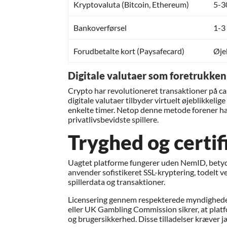
Kryptovaluta (Bitcoin, Ethereum)
5-3
Bankoverførsel
1-3
Forudbetalte kort (Paysafecard)
Øje
Digitale valutaer som foretrukke
Crypto har revolutioneret transaktioner på c
digitale valutaer tilbyder virtuelt øjeblikkeli
enkelte timer. Netop denne metode forener has
privatlivsbevidste spillere.
Tryghed og certif
Uagtet platforme fungerer uden NemID, betyde
anvender sofistikeret SSL-kryptering, todelt ve
spillerdata og transaktioner.
Licensering gennem respekterede myndighed
eller UK Gambling Commission sikrer, at platf
og brugersikkerhed. Disse tilladelser kræver j