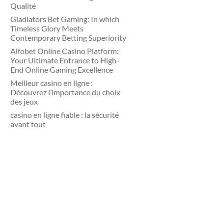
Qualité
Gladiators Bet Gaming: In which
Timeless Glory Meets
Contemporary Betting Superiority
Alfobet Online Casino Platform:
Your Ultimate Entrance to High-
End Online Gaming Excellence
Meilleur casino en ligne :
Découvrez l’importance du choix
des jeux
casino en ligne fiable : la sécurité
avant tout