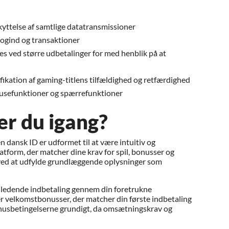
yttelse af samtlige datatransmissioner
logind og transaktioner
 ved større udbetalinger for med henblik på at
fikation af gaming-titlens tilfældighed og retfærdighed
ausefunktioner og spærrefunktioner
r du igang?
dansk ID er udformet til at være intuitiv og
latform, der matcher dine krav for spil, bonusser og
l ved at udfylde grundlæggende oplysninger som
ndledende indbetaling gennem din foretrukne
r velkomstbonusser, der matcher din første indbetaling
bonusbetingelserne grundigt, da omsætningskrav og