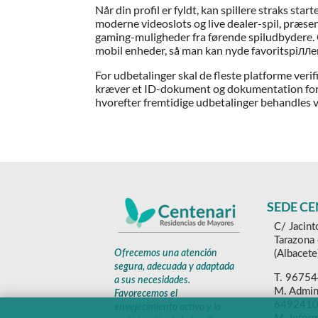
Når din profil er fyldt, kan spillere straks star
moderne videoslots og live dealer-spil, præse
gaming-muligheder fra førende spiludbydere. 
mobil enheder, så man kan nyde favoritspiллe
For udbetalinger skal de fleste platforme verifi
kræver et ID-dokument og dokumentation for 
hvorefter fremtidige udbetalinger behandles v
SEDE C
C/ Jacint
Tarazona
(Albacete
Ofrecemos una atención
segura, adecuada y adaptada
T. 9675
a sus necesidades.
M. Admin
Favorecemos el
649241
envejecimiento activo y la