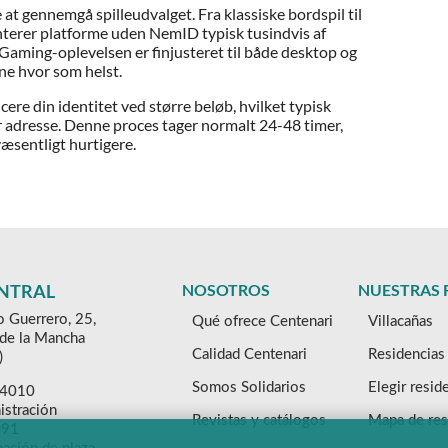
te at gennemgå spilleudvalget. Fra klassiske bordspil til
nterer platforme uden NemID typisk tusindvis af
Gaming-oplevelsen er finjusteret til både desktop og
ne hvor som helst.
cere din identitet ved større beløb, hvilket typisk
adresse. Denne proces tager normalt 24-48 timer,
æsentligt hurtigere.
ENTRAL
NOSOTROS
NUESTRAS 
o Guerrero, 25,
Qué ofrece Centenari
Villacañas
 de la Mancha
Calidad Centenari
Residencias
)
Somos Solidarios
Elegir resid
44010
istración
Revistas y catálogos
Mapa de res
091