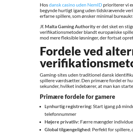
Hos
dansk casino uden NemID
prioriterer vi 
begynde hurtigt igang uden tidskrævende verif
erfarne spillere, som ønsker minimal bureaukra
Jf.
Malta Gaming Authority
er det sket en sti
verifikationsmetoder blandt europæiske spill
mod mere fleksible løsninger, der fortsat opr
Fordele ved alter
verifikationsmet
Gaming-sites uden traditionel dansk identifik
spillere værdsætter. Den primære fordel er hur
sekunder, hvilket indebærer, at man kan starte
Primære fordele for gamere
Lynhurtig registrering:
Start igang på mind
telefonnummer
Højere privatliv:
Færre mængder individuell
Global tilgængelighed:
Perfekt for spillere, 