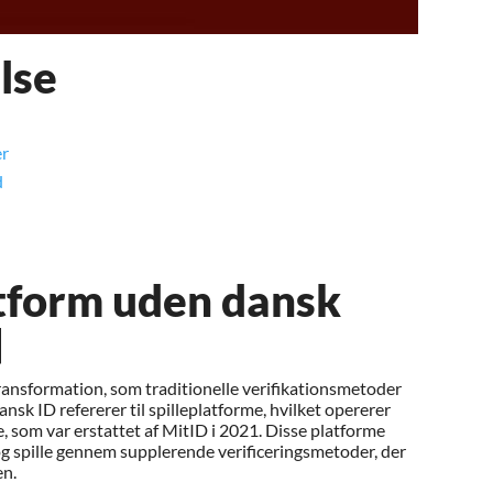
lse
er
d
atform uden dansk

ansformation, som traditionelle verifikationsmetoder
nsk ID refererer til spilleplatforme, hvilket opererer
, som var erstattet af MitID i 2021. Disse platforme
g og spille gennem supplerende verificeringsmetoder, der
en.