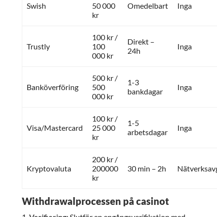
Swish
50 000
Omedelbart
Inga
kr
100 kr /
Direkt –
Trustly
100
Inga
24h
000 kr
500 kr /
1-3
Banköverföring
500
Inga
bankdagar
000 kr
100 kr /
1-5
Visa/Mastercard
25 000
Inga
arbetsdagar
kr
200 kr /
Kryptovaluta
200000
30 min – 2h
Nätverksavg
kr
Withdrawalprocessen på casinot
Verifiering:
Slutför en engångsverifikation med