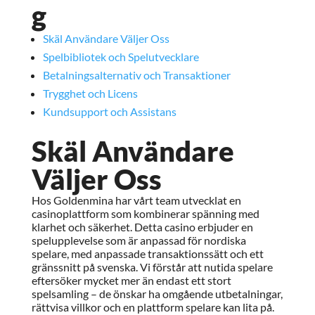
g
Skäl Användare Väljer Oss
Spelbibliotek och Spelutvecklare
Betalningsalternativ och Transaktioner
Trygghet och Licens
Kundsupport och Assistans
Skäl Användare
Väljer Oss
Hos Goldenmina har vårt team utvecklat en
casinoplattform som kombinerar spänning med
klarhet och säkerhet. Detta casino erbjuder en
spelupplevelse som är anpassad för nordiska
spelare, med anpassade transaktionssätt och ett
gränssnitt på svenska. Vi förstår att nutida spelare
eftersöker mycket mer än endast ett stort
spelsamling – de önskar ha omgående utbetalningar,
rättvisa villkor och en plattform spelare kan lita på.