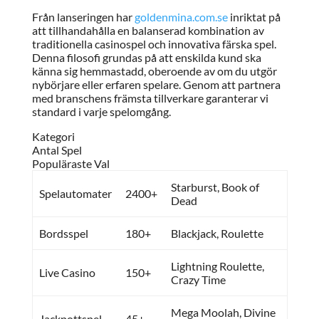
Från lanseringen har
goldenmina.com.se
inriktat på
att tillhandahålla en balanserad kombination av
traditionella casinospel och innovativa färska spel.
Denna filosofi grundas på att enskilda kund ska
känna sig hemmastadd, oberoende av om du utgör
nybörjare eller erfaren spelare. Genom att partnera
med branschens främsta tillverkare garanterar vi
standard i varje spelomgång.
Kategori
Antal Spel
Populäraste Val
Starburst, Book of
Spelautomater
2400+
Dead
Bordsspel
180+
Blackjack, Roulette
Lightning Roulette,
Live Casino
150+
Crazy Time
Mega Moolah, Divine
Jackpottspel
45+