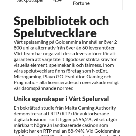
Fortune
Spelbibliotek och
Spelutvecklare
Vårt spelsamling på Goldenmina innehåller över 2
800 unika alternativ från över än 60 leverantörer.
Vårt team har noga valt dessa leverantörer för att
garantera att varje titel tillgodoser strikta krav för
visuella element, spelmekanik och fairness. Inom
våra spelutvecklare finns företag som NetEnt,
Microgaming, Playn GO, Evolution Gaming och
Pragmatic – alla licensierade och övervakade enligt
världsomspännande normer.
Unika egenskaper i Vårt Spelurval
En bekräftad studie från Malta Gaming Authority
demonstrerar att RTP (RTP) för auktoriserade
digitala kasinon i snitt ligger på 96,2%, vilket utgör
märkbart högre än landbaserade casinon som
typiskt har en RTP mellan 88-94%. Vid Goldenmina