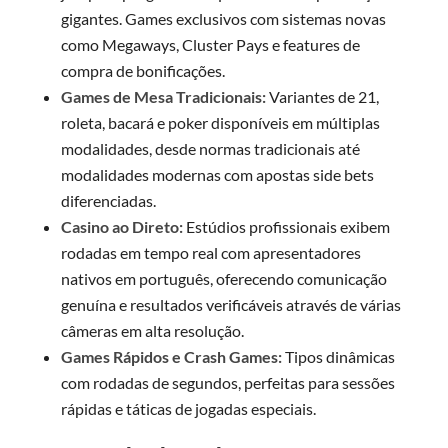
gigantes. Games exclusivos com sistemas novas
como Megaways, Cluster Pays e features de
compra de bonificações.
Games de Mesa Tradicionais:
Variantes de 21,
roleta, bacará e poker disponíveis em múltiplas
modalidades, desde normas tradicionais até
modalidades modernas com apostas side bets
diferenciadas.
Casino ao Direto:
Estúdios profissionais exibem
rodadas em tempo real com apresentadores
nativos em português, oferecendo comunicação
genuína e resultados verificáveis através de várias
câmeras em alta resolução.
Games Rápidos e Crash Games:
Tipos dinâmicas
com rodadas de segundos, perfeitas para sessões
rápidas e táticas de jogadas especiais.