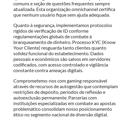
comuns e seção de questões frequentes sempre
atualizada. Esta organização omnichannel certifica
que nenhum usuário fique sem ajuda adequada.
Quanto à segurança, implementamos protocolos
rígidos de verificação de ID conforme
regulamentações globais de combate à
branqueamento de dinheiro. Processo KYC (Know
Your Cliente) resguarda tanto clientes quanto
solidez funcional do estabelecimento. Dados
pessoais e econômicos são salvos em servidores
codificados, com acesso controlado e vigilância
constante contra ameaças digitais.
Comprometemo-nos com gaming responsável
através de recursos de autogestão que contemplam
restrições de depósito, períodos de reflexão e
autoexclusão permanente. Parcerias com
instituições especializadas em combate ao apostas
problemático consolidam nosso posicionamento
ético no segmento nacional de diversão digital.