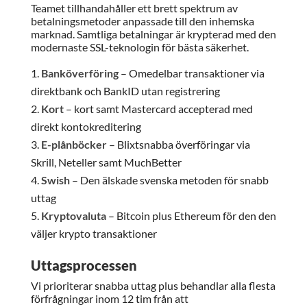
Teamet tillhandahåller ett brett spektrum av
betalningsmetoder anpassade till den inhemska
marknad. Samtliga betalningar är krypterad med den
modernaste SSL-teknologin för bästa säkerhet.
Banköverföring
– Omedelbar transaktioner via
direktbank och BankID utan registrering
Kort
– kort samt Mastercard accepterad med
direkt kontokreditering
E-plånböcker
– Blixtsnabba överföringar via
Skrill, Neteller samt MuchBetter
Swish
– Den älskade svenska metoden för snabb
uttag
Kryptovaluta
– Bitcoin plus Ethereum för den den
väljer krypto transaktioner
Uttagsprocessen
Vi prioriterar snabba uttag plus behandlar alla flesta
förfrågningar inom 12 tim från att