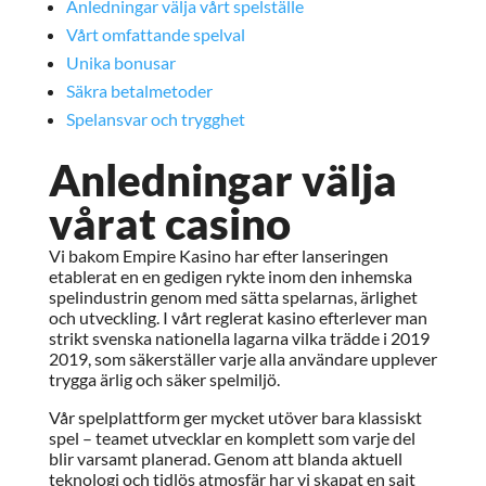
Anledningar välja vårt spelställe
Vårt omfattande spelval
Unika bonusar
Säkra betalmetoder
Spelansvar och trygghet
Anledningar välja
vårat casino
Vi bakom Empire Kasino har efter lanseringen
etablerat en en gedigen rykte inom den inhemska
spelindustrin genom med sätta spelarnas, ärlighet
och utveckling. I vårt reglerat kasino efterlever man
strikt svenska nationella lagarna vilka trädde i 2019
2019, som säkerställer varje alla användare upplever
trygga ärlig och säker spelmiljö.
Vår spelplattform ger mycket utöver bara klassiskt
spel – teamet utvecklar en komplett som varje del
blir varsamt planerad. Genom att blanda aktuell
teknologi och tidlös atmosfär har vi skapat en sajt