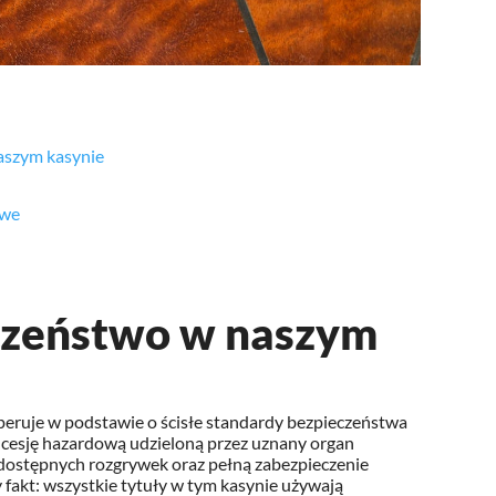
naszym kasynie
owe
eczeństwo w naszym
eruje w podstawie o ścisłe standardy bezpieczeństwa
cesję hazardową udzieloną przez uznany organ
 dostępnych rozgrywek oraz pełną zabezpieczenie
fakt: wszystkie tytuły w tym kasynie używają