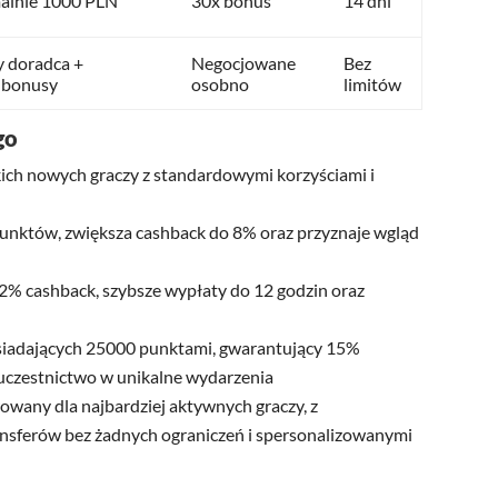
lnie 1000 PLN
30x bonus
14 dni
 doradca +
Negocjowane
Bez
 bonusy
osobno
limitów
go
ich nowych graczy z standardowymi korzyściami i
unktów, zwiększa cashback do 8% oraz przyznaje wgląd
% cashback, szybsze wypłaty do 12 godzin oraz
posiadających 25000 punktami, gwarantujący 15%
uczestnictwo w unikalne wydarzenia
wany dla najbardziej aktywnych graczy, z
sferów bez żadnych ograniczeń i spersonalizowanymi