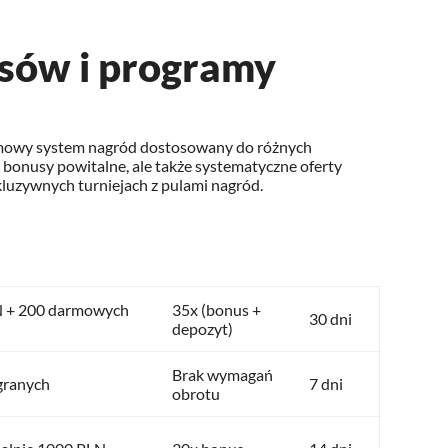
sów i programy
mowy system nagród dostosowany do różnych
o bonusy powitalne, ale także systematyczne oferty
luzywnych turniejach z pulami nagród.
 + 200 darmowych
35x (bonus +
30 dni
depozyt)
Brak wymagań
granych
7 dni
obrotu