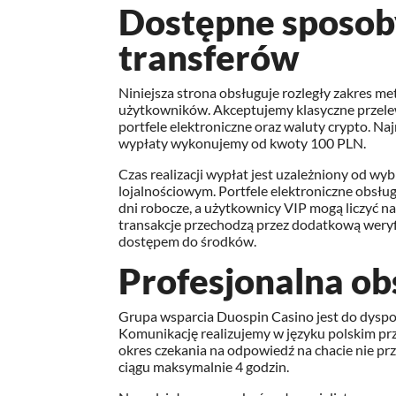
Dostępne sposob
transferów
Niniejsza strona obsługuje rozległy zakres m
użytkowników. Akceptujemy klasyczne przelew
portfele elektroniczne oraz waluty crypto. N
wypłaty wykonujemy od kwoty 100 PLN.
Czas realizacji wypłat jest uzależniony od w
lojalnościowym. Portfele elektroniczne obsłu
dni robocze, a użytkownicy VIP mogą liczyć na
transakcje przechodzą przez dodatkową weryf
dostępem do środków.
Profesjonalna ob
Grupa wsparcia Duospin Casino jest do dyspoz
Komunikację realizujemy w języku polskim prze
okres czekania na odpowiedź na chacie nie p
ciągu maksymalnie 4 godzin.