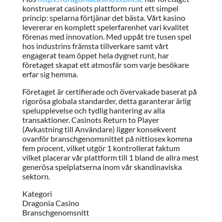
konstruerat casinots plattform runt ett simpel
princip: spelarna förtjänar det bästa. Vårt kasino
levererar en komplett spelerfarenhet vari kvalitet
förenas med innovation. Med uppåt tre tusen spel
hos industrins främsta tillverkare samt vårt
engagerat team öppet hela dygnet runt, har
företaget skapat ett atmosfär som varje besökare
erfar sig hemma.
Företaget är certifierade och övervakade baserat på
rigorösa globala standarder, detta garanterar ärlig
spelupplevelse och tydlig hantering av alla
transaktioner. Casinots Return to Player
(Avkastning till Användare) ligger konsekvent
ovanför branschgenomsnittet på nittiosex komma
fem procent, vilket utgör 1 kontrollerat faktum
vilket placerar vår plattform till 1 bland de allra mest
generösa spelplatserna inom vår skandinaviska
sektorn.
Kategori
Dragonia Casino
Branschgenomsnitt