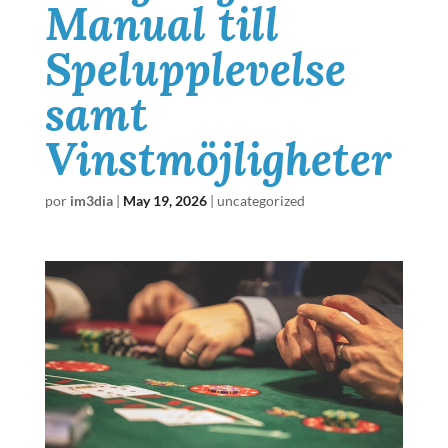
Manual till
Spelupplevelse
samt
Vinstmöjligheter
por
im3dia
|
May 19, 2026
|
uncategorized