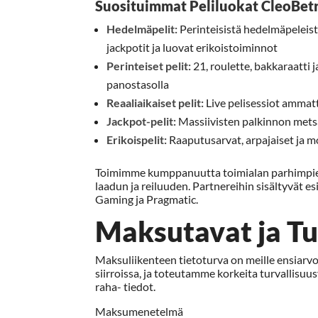
Suosituimmat Peliluokat CleoBet
Hedelmäpelit:
Perinteisistä hedelmäpeleist
jackpotit ja luovat erikoistoiminnot
Perinteiset pelit:
21, roulette, bakkaraatti ja
panostasolla
Reaaliaikaiset pelit:
Live pelisessiot ammat
Jackpot-pelit:
Massiivisten palkinnon metsä
Erikoispelit:
Raaputusarvat, arpajaiset ja m
Toimimme kumppanuutta toimialan parhimpien
laadun ja reiluuden. Partnereihin sisältyvät 
Gaming ja Pragmatic.
Maksutavat ja Tu
Maksuliikenteen tietoturva on meille ensiarv
siirroissa, ja toteutamme korkeita turvallis
raha- tiedot.
Maksumenetelmä