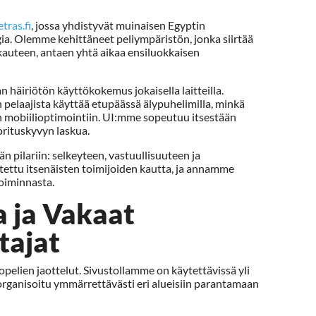
tras.fi
, jossa yhdistyvät muinaisen Egyptin
ia. Olemme kehittäneet peliympäristön, jonka siirtää
kakauteen, antaen yhtä aikaa ensiluokkaisen
häiriötön käyttökokemus jokaisella laitteilla.
 pelaajista käyttää etupäässä älypuhelimilla, minkä
mobiilioptimointiin. UI:mme sopeutuu itsestään
uorituskyvyn laskua.
ilariin: selkeyteen, vastuullisuuteen ja
ettu itsenäisten toimijoiden kautta, ja annamme
toiminnasta.
a ja Vakaat
tajat
pelien jaottelut. Sivustollamme on käytettävissä yli
 organisoitu ymmärrettävästi eri alueisiin parantamaan