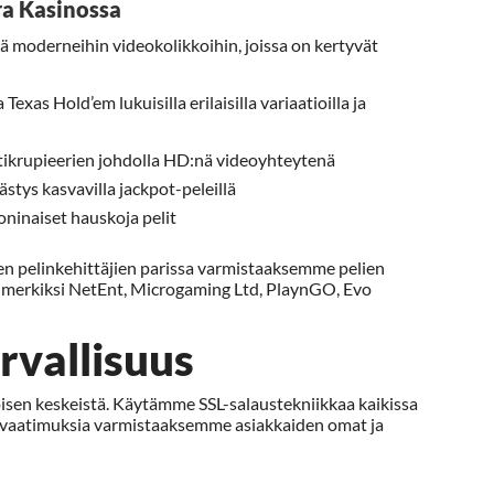
ra Kasinossa
ä moderneihin videokolikkoihin, joissa on kertyvät
 Texas Hold’em lukuisilla erilaisilla variaatioilla ja
tikrupieerien johdolla HD:nä videoyhteytenä
stys kasvavilla jackpot-peleillä
oninaiset hauskoja pelit
 pelinkehittäjien parissa varmistaaksemme pelien
esimerkiksi NetEnt, Microgaming Ltd, PlaynGO, Evo
rvallisuus
oisen keskeistä. Käytämme SSL-salaustekniikkaa kaikissa
uusvaatimuksia varmistaaksemme asiakkaiden omat ja