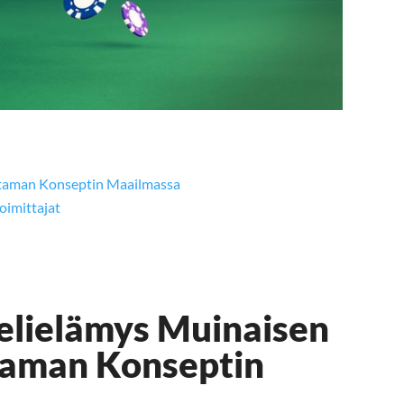
ttaman Konseptin Maailmassa
toimittajat
elielämys Muinaisen
taman Konseptin