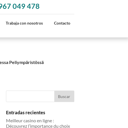
967 049 478
Trabaja con nosotros
Contacto
essa Peliympäristössä
Entradas recientes
Meilleur casino en ligne :
Découvrez l’importance du choix