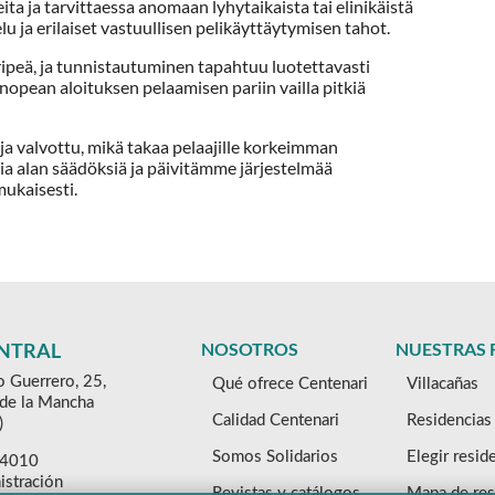
ita ja tarvittaessa anomaan lyhytaikaista tai elinikäistä
 ja erilaiset vastuullisen pelikäyttäytymisen tahot.
ripeä, ja tunnistautuminen tapahtuu luotettavasti
nopean aloituksen pelaamisen pariin vailla pitkiä
ja valvottu, mikä takaa pelaajille korkeimman
ia alan säädöksiä ja päivitämme järjestelmää
ukaisesti.
ENTRAL
NOSOTROS
NUESTRAS 
o Guerrero, 25,
Qué ofrece Centenari
Villacañas
 de la Mancha
Calidad Centenari
Residencias
)
Somos Solidarios
Elegir resid
44010
istración
Revistas y catálogos
Mapa de res