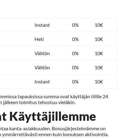
Instant
0%
10€
Heti
0%
10€
Välitön
0%
10€
Välitön
0%
10€
Instant
0%
10€
mmissa tapauksissa summa ovat käyttäjän tilille 24
 jälkeen toimitus tehostuu vieläkin.
t Käyttäjillemme
ntaa kanta-asiakkuuden. Bonusjärjestelmämme on
ään ymmärrettävästi ennen kuin bonuksen aktivointia.