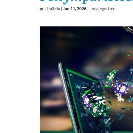
por
im3dia
|
Jun 11, 2026
|
uncategorized