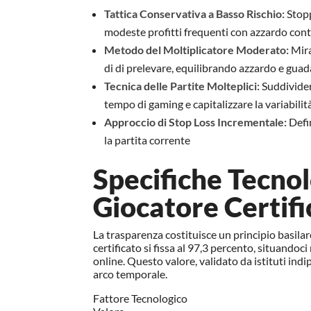
Tattica Conservativa a Basso Rischio:
Stopp
modeste profitti frequenti con azzardo con
Metodo del Moltiplicatore Moderato:
Mira
di di prelevare, equilibrando azzardo e gua
Tecnica delle Partite Molteplici:
Suddividere
tempo di gaming e capitalizzare la variabili
Approccio di Stop Loss Incrementale:
Defin
la partita corrente
Specifiche Tecnol
Giocatore Certifi
La trasparenza costituisce un principio basilar
certificato si fissa al 97,3 percento, situandoc
online. Questo valore, validato da istituti ind
arco temporale.
Fattore Tecnologico