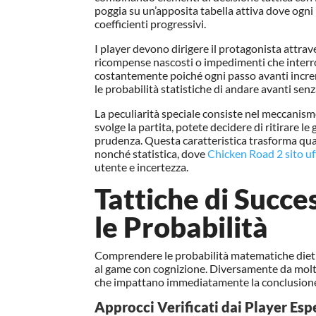
poggia su un’apposita tabella attiva dove ogni
coefficienti progressivi.
I player devono dirigere il protagonista attrav
ricompense nascosti o impedimenti che interro
costantemente poiché ogni passo avanti incre
le probabilità statistiche di andare avanti sen
La peculiarità speciale consiste nel meccanism
svolge la partita, potete decidere di ritirare 
prudenza. Questa caratteristica trasforma qua
nonché statistica, dove
Chicken Road 2 sito uff
utente e incertezza.
Tattiche di Succ
le Probabilità
Comprendere le probabilità matematiche dietr
al game con cognizione. Diversamente da molti 
che impattano immediatamente la conclusione 
Approcci Verificati dai Player Esp