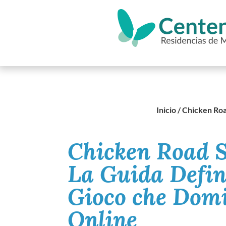
Inicio
/
Chicken Road
Chicken Road S
La Guida Defini
Gioco che Domi
Online