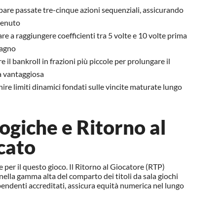
are passate tre-cinque azioni sequenziali, assicurando
tenuto
re a raggiungere coefficienti tra 5 volte e 10 volte prima
dagno
 il bankroll in frazioni più piccole per prolungare il
tà vantaggiosa
ire limiti dinamici fondati sulle vincite maturate lungo
ogiche e Ritorno al
cato
e per il questo gioco. Il Ritorno al Giocatore (RTP)
i nella gamma alta del comparto dei titoli da sala giochi
ipendenti accreditati, assicura equità numerica nel lungo