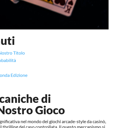
uti
Nostro Titolo
obabilità
econda Edizione
caniche di
Nostro Gioco
ificativa nel mondo dei giochi arcade-style da casinò,
 thrilling del caso controllata. Il questo meccanismo si