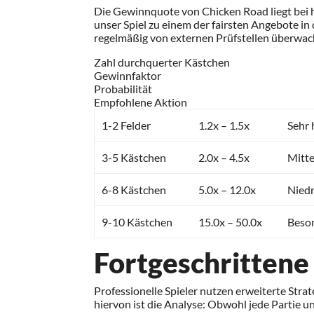
Die Gewinnquote von Chicken Road liegt bei 
unser Spiel zu einem der fairsten Angebote in
regelmäßig von externen Prüfstellen überwac
Zahl durchquerter Kästchen
Gewinnfaktor
Probabilität
Empfohlene Aktion
1-2 Felder
1.2x – 1.5x
Sehr 
3-5 Kästchen
2.0x – 4.5x
Mitte
6-8 Kästchen
5.0x – 12.0x
Niedr
9-10 Kästchen
15.0x – 50.0x
Beson
Fortgeschrittene
Professionelle Spieler nutzen erweiterte Stra
hiervon ist die Analyse: Obwohl jede Partie un