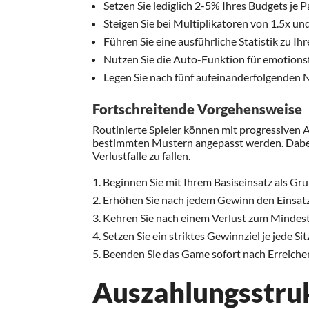
Setzen Sie lediglich 2-5% Ihres Budgets je P
Steigen Sie bei Multiplikatoren von 1.5x un
Führen Sie eine ausführliche Statistik zu Ih
Nutzen Sie die Auto-Funktion für emotions
Legen Sie nach fünf aufeinanderfolgenden 
Fortschreitende Vorgehensweise
Routinierte Spieler können mit progressiven
bestimmten Mustern angepasst werden. Dabei is
Verlustfalle zu fallen.
Beginnen Sie mit Ihrem Basiseinsatz als Gr
Erhöhen Sie nach jedem Gewinn den Einsa
Kehren Sie nach einem Verlust zum Mindest
Setzen Sie ein striktes Gewinnziel je jede Si
Beenden Sie das Game sofort nach Erreichen
Auszahlungsstruk