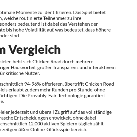
timale Momente zu identifizieren. Das Spiel bietet
n, welche routinierte Teilnehmer zu ihre
onders bedeutend ist dabei das Verstehen der
 bis hohe Volatilität auf, was bedeutet, dass höhere
nder sind.
m Vergleich
pielen hebt sich Chicken Road durch mehrere
riger Hausvorteil, großer Transparenz und interaktivem
r kritische Nutzer.
schnittlich 94-96% offerieren, übertrifft Chicken Road
Spiels erlaubt zudem mehr Runden pro Stunde, ohne
rächtigen. Die Provably-Fair-Technologie garantiert
e.
eler jederzeit und überall Zugriff auf das vollständige
r rasche Entscheidungen entwickelt, ohne dabei
hschnittlich 12.000 aktiven Spielern täglich zählt
im zeitgemäßen Online-Glücksspielbereich.