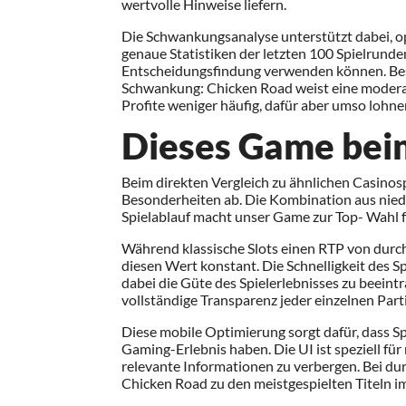
wertvolle Hinweise liefern.
Die Schwankungsanalyse unterstützt dabei, op
genaue Statistiken der letzten 100 Spielrunde
Entscheidungsfindung verwenden können. Bes
Schwankung: Chicken Road weist eine moderate
Profite weniger häufig, dafür aber umso lohne
Dieses Game bei
Beim direkten Vergleich zu ähnlichen Casinos
Besonderheiten ab. Die Kombination aus nied
Spielablauf macht unser Game zur Top- Wahl fü
Während klassische Slots einen RTP von durch
diesen Wert konstant. Die Schnelligkeit des 
dabei die Güte des Spielerlebnisses zu beeint
vollständige Transparenz jeder einzelnen Parti
Diese mobile Optimierung sorgt dafür, dass Spi
Gaming-Erlebnis haben. Die UI ist speziell fü
relevante Informationen zu verbergen. Bei durc
Chicken Road zu den meistgespielten Titeln 