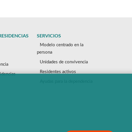
RESIDENCIAS
SERVICIOS
Modelo centrado en la
persona
Unidades de convivencia
encia
Residentes activos
idencias
Ayudas para la dependencia