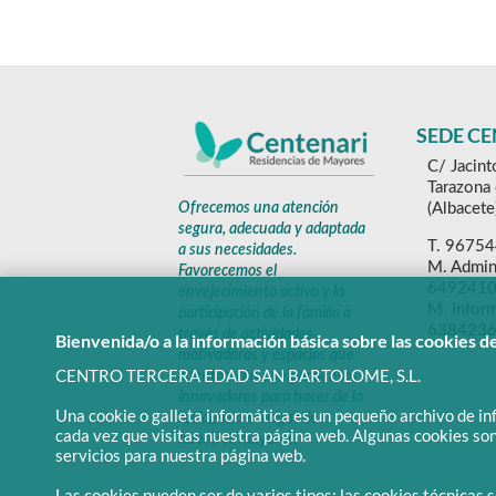
SEDE C
C/ Jacint
Tarazona
(Albacete
Ofrecemos una atención
segura, adecuada y adaptada
T. 9675
a sus necesidades.
M. Admin
Favorecemos el
649241
envejecimiento activo y la
M. Inform
participación de la familia a
638423
través de actividades
Bienvenida/o a la información básica sobre las cookies de
motivadoras y espacios que
CENTRO TERCERA EDAD SAN BARTOLOME, S.L.
cuentan con equipamientos
innovadores para hacer de la
Una cookie o galleta informática es un pequeño archivo de i
residencia el hogar de
cada vez que visitas nuestra página web. Algunas cookies so
nuestros mayores.
servicios para nuestra página web.
Las cookies pueden ser de varios tipos: las cookies técnicas