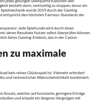
dem jedes gelungen überquerte Kästchen den
keit besteht darin, rechtzeitig zu stoppen, bevor ein
se Spielmechanik wurde 2019 durch der Gaming
 und entspricht den höchsten Fairness-Standards der
Transparenz: Jede Spielrunde wird durch einen
mt, deren Resultate Nutzer selbst überprüfen können.
lich faires Gaming-Erlebnis, das in der Casino-
en zu maximale
ad kein reines Glücksspiel ist. Vielmehr erfordert
isiko und rechnerischer Wahrscheinlichkeit kombiniert.
en Ansatz, welcher auf konstante, geringere Erträge
Einbußen und erlaubt ein längeres Vergnügen mit