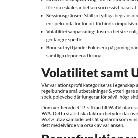
före du eskalerar betsen successivt baserat 
Sessionsgränser:
Ställ in tydliga begränsni
en spelrunda för för att förhindra impulsiva
Volatilitetsanpassning:
Justera betsize enli
ger längre speltid
Bonusutnyttjande:
Fokusera på gaming när b
samtliga deponerad krona
Volatilitet samt 
Vår variationsprofil kategoriseras i egenskap a
regelbundna små utbetalningar & ytterligare sä
spelupplevelse där fungerar för såväl högriskti
Dom verifierade RTP-siffran till 96.4% placer
96%. Detta statistiska faktum betyder där öve
96.4% utav samlade bets åt spelarna som vins
dett medelvärde via orsak av variansen.