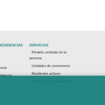
RESIDENCIAS
SERVICIOS
Modelo centrado en la
persona
Unidades de convivencia
encia
Residentes activos
idencias
Ayudas para la dependencia