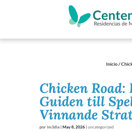
Inicio
/
Chick
Chicken Road: 
Guiden till Sp
Vinnande Strat
por
im3dia
|
May 8, 2026
|
uncategorized