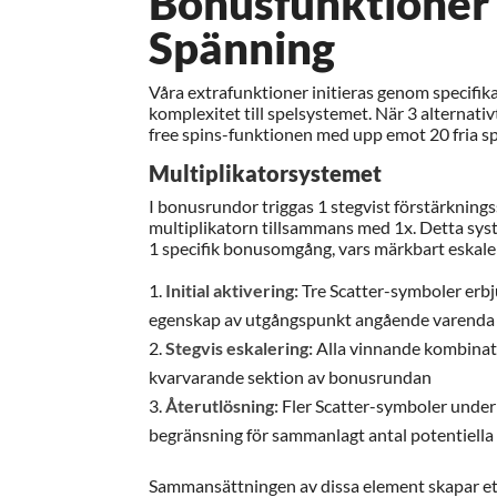
Bonusfunktioner
Spänning
Våra extrafunktioner initieras genom specifik
komplexitet till spelsystemet. När 3 alternati
free spins-funktionen med upp emot 20 fria 
Multiplikatorsystemet
I bonusrundor triggas 1 stegvist förstärknings
multiplikatorn tillsammans med 1x. Detta sy
1 specifik bonusomgång, vars märkbart eskale
Initial aktivering:
Tre Scatter-symboler erbj
egenskap av utgångspunkt angående varenda f
Stegvis eskalering:
Alla vinnande kombinatio
kvarvarande sektion av bonusrundan
Återutlösning:
Fler Scatter-symboler under 
begränsning för sammanlagt antal potentiell
Sammansättningen av dissa element skapar et