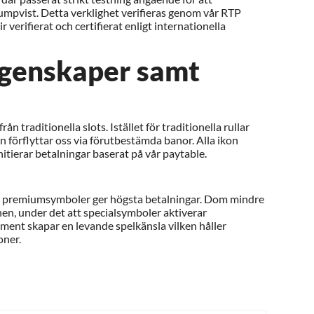
 slumpvist. Detta verklighet verifieras genom vår RTP
 verifierat och certifierat enligt internationella
genskaper samt
ån traditionella slots. Istället för traditionella rullar
 förflyttar oss via förutbestämda banor. Alla ikon
tierar betalningar baserat på vår paytable.
ri premiumsymboler ger högsta betalningar. Dom mindre
nen, under det att specialsymboler aktiverar
ement skapar en levande spelkänsla vilken håller
oner.