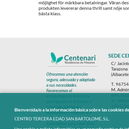
möjlighet för märkbara betalningar. Våran de
produkten levererar denna thrill samt nöje som
bästa klass.
SEDE C
C/ Jacint
Tarazona
(Albacete
Ofrecemos una atención
segura, adecuada y adaptada
T. 9675
a sus necesidades.
M. Admin
Favorecemos el
649241
envejecimiento activo y la
M. Inform
participación de la familia a
638423
través de actividades
Bienvenida/o a la información básica sobre las cookies de
motivadoras y espacios que
CENTRO TERCERA EDAD SAN BARTOLOME, S.L.
cuentan con equipamientos
innovadores para hacer de la