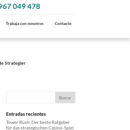
967 049 478
Trabaja con nosotros
Contacto
e Strategier
Entradas recientes
Tower Rush: Der beste Ratgeber
für das strategischen Casino-Spiel