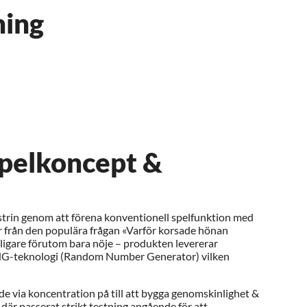
ning
Spelkoncept &
trin genom att förena konventionell spelfunktion med
 från den populära frågan «Varför korsade hönan
rligare förutom bara nöje – produkten levererar
NG-teknologi (Random Number Generator) vilken
de via koncentration på till att bygga genomskinlighet &
 där passerat strikt testning angående för att