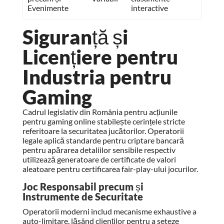
Evenimente
interactive
Siguranță și
Licențiere pentru
Industria pentru
Gaming
Cadrul legislativ din România pentru acțiunile
pentru gaming online stabilește cerințele stricte
referitoare la securitatea jucătorilor. Operatorii
legale aplică standarde pentru criptare bancară
pentru apărarea detaliilor sensibile respectiv
utilizează generatoare de certificate de valori
aleatoare pentru certificarea fair-play-ului jocurilor.
Joc Responsabil precum și
Instrumente de Securitate
Operatorii moderni includ mecanisme exhaustive a
auto-limitare, lăsând clienților pentru a seteze