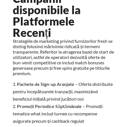
disponibile la
Platformele
Recenți
Strategiile de marketing privind furnizorilor fresh se
disting folosind mărinimie ridicată și termeni
transparente. Referitor la atragerea bazei de start de
utilizatori, astfel de operatori dezvoltă oferte de
bun-venit competitive ce includ match bonuses
generoase precum și free spins gratuite pe titlurile
premium.
Pachete de Sign-up Aranjate
– Oferte distribuite
pentru începătoarele tranzacții, maximizând
beneficiul inițială privind jucători noi
Promoții Periodice Săptămânale
– Promoții
tematice what includ turnee cu recompense
asigurate precum și cashback regulat