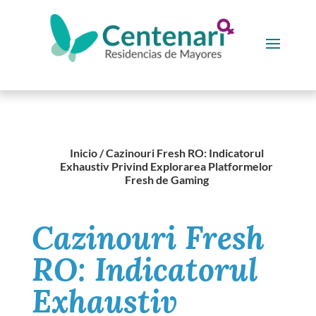
Inicio
/
Cazinouri Fresh RO: Indicatorul
Exhaustiv Privind Explorarea Platformelor
Fresh de Gaming
Cazinouri Fresh
RO: Indicatorul
Exhaustiv