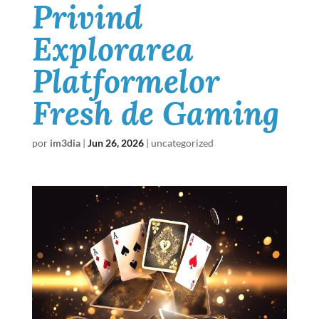
Privind
Explorarea
Platformelor
Fresh de Gaming
por
im3dia
|
Jun 26, 2026
|
uncategorized