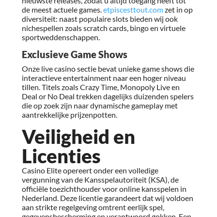
nieuwste releases, zodat u altijd toegang heeft tot
de meest actuele games.
etpiscesttout.com
zet in op
diversiteit: naast populaire slots bieden wij ook
nichespellen zoals scratch cards, bingo en virtuele
sportweddenschappen.
Exclusieve Game Shows
Onze live casino sectie bevat unieke game shows die
interactieve entertainment naar een hoger niveau
tillen. Titels zoals Crazy Time, Monopoly Live en
Deal or No Deal trekken dagelijks duizenden spelers
die op zoek zijn naar dynamische gameplay met
aantrekkelijke prijzenpotten.
Veiligheid en
Licenties
Casino Elite opereert onder een volledige
vergunning van de Kansspelautoriteit (KSA), de
officiële toezichthouder voor online kansspelen in
Nederland. Deze licentie garandeert dat wij voldoen
aan strikte regelgeving omtrent eerlijk spel,
gegevensbescherming en verantwoord gokken. Een