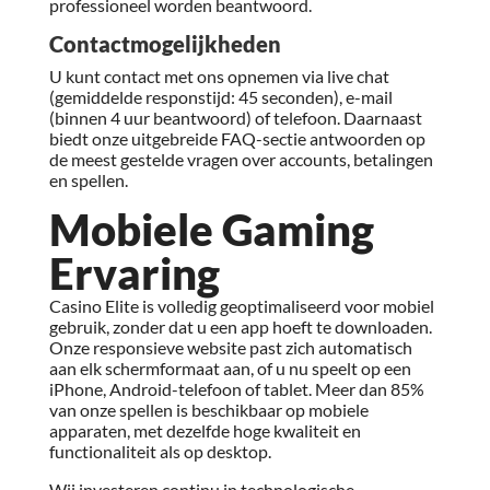
professioneel worden beantwoord.
Contactmogelijkheden
U kunt contact met ons opnemen via live chat
(gemiddelde responstijd: 45 seconden), e-mail
(binnen 4 uur beantwoord) of telefoon. Daarnaast
biedt onze uitgebreide FAQ-sectie antwoorden op
de meest gestelde vragen over accounts, betalingen
en spellen.
Mobiele Gaming
Ervaring
Casino Elite is volledig geoptimaliseerd voor mobiel
gebruik, zonder dat u een app hoeft te downloaden.
Onze responsieve website past zich automatisch
aan elk schermformaat aan, of u nu speelt op een
iPhone, Android-telefoon of tablet. Meer dan 85%
van onze spellen is beschikbaar op mobiele
apparaten, met dezelfde hoge kwaliteit en
functionaliteit als op desktop.
Wij investeren continu in technologische