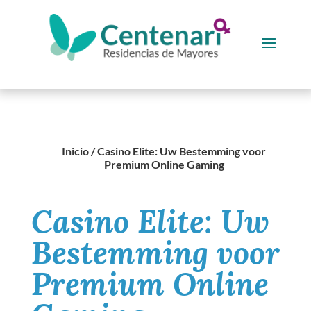
Inicio
/
Casino Elite: Uw Bestemming voor
Premium Online Gaming
Casino Elite: Uw
Bestemming voor
Premium Online