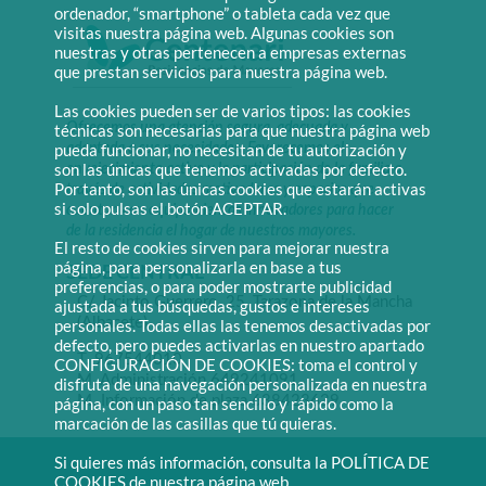
ordenador, “smartphone” o tableta cada vez que
visitas nuestra página web. Algunas cookies son
nuestras y otras pertenecen a empresas externas
que prestan servicios para nuestra página web.
Las cookies pueden ser de varios tipos: las cookies
Ofrecemos una atención segura, adecuada y
técnicas son necesarias para que nuestra página web
pueda funcionar, no necesitan de tu autorización y
adaptada a sus necesidades. Favorecemos el
son las únicas que tenemos activadas por defecto.
envejecimiento activo y la participación de la familia a
Por tanto, son las únicas cookies que estarán activas
través de actividades motivadoras y espacios que
si solo pulsas el botón ACEPTAR.
cuentan con equipamientos innovadores para hacer
de la residencia el hogar de nuestros mayores.
El resto de cookies sirven para mejorar nuestra
página, para personalizarla en base a tus
SEDE CENTRAL
preferencias, o para poder mostrarte publicidad
C/ Jacinto Guerrero, 25, Tarazona de la Mancha
ajustada a tus búsquedas, gustos e intereses
(Albacete)
personales. Todas ellas las tenemos desactivadas por
defecto, pero puedes activarlas en nuestro apartado
T. 967544010
CONFIGURACIÓN DE COOKIES: toma el control y
M. Administración 649241091
disfruta de una navegación personalizada en nuestra
M. Información de plaza 638423639
página, con un paso tan sencillo y rápido como la
marcación de las casillas que tú quieras.
Si quieres más información, consulta la POLÍTICA DE
COOKIES de nuestra página web.