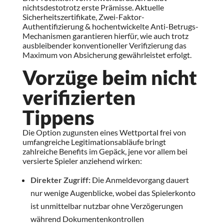
nichtsdestotrotz erste Prämisse. Aktuelle
Sicherheitszertifikate, Zwei-Faktor-
Authentifizierung & hochentwickelte Anti-Betrugs-
Mechanismen garantieren hierfür, wie auch trotz
ausbleibender konventioneller Verifizierung das
Maximum von Absicherung gewährleistet erfolgt.
Vorzüge beim nicht
verifizierten
Tippens
Die Option zugunsten eines Wettportal frei von
umfangreiche Legitimationsabläufe bringt
zahlreiche Benefits im Gepäck, jene vor allem bei
versierte Spieler anziehend wirken:
Direkter Zugriff:
Die Anmeldevorgang dauert
nur wenige Augenblicke, wobei das Spielerkonto
ist unmittelbar nutzbar ohne Verzögerungen
während Dokumentenkontrollen