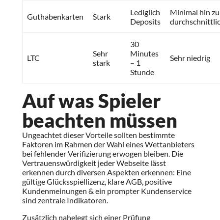
Lediglich
Minimal hin zu
Guthabenkarten
Stark
Deposits
durchschnittli
30
Sehr
Minutes
LTC
Sehr niedrig
stark
– 1
Stunde
Auf was Spieler
beachten müssen
Ungeachtet dieser Vorteile sollten bestimmte
Faktoren im Rahmen der Wahl eines Wettanbieters
bei fehlender Verifizierung erwogen bleiben. Die
Vertrauenswürdigkeit jeder Webseite lässt
erkennen durch diversen Aspekten erkennen: Eine
gültige Glücksspiellizenz, klare AGB, positive
Kundenmeinungen & ein prompter Kundenservice
sind zentrale Indikatoren.
Zusätzlich nahelegt sich einer Prüfung