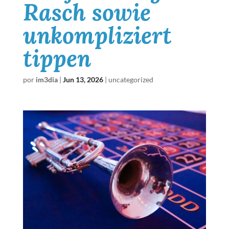
Rasch sowie
unkompliziert
tippen
por
im3dia
|
Jun 13, 2026
|
uncategorized