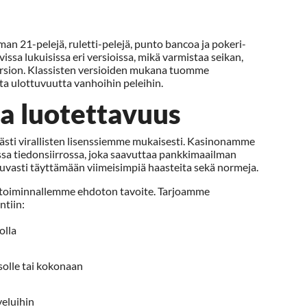
n 21-pelejä, ruletti-pelejä, punto bancoa ja pokeri-
vissa lukuisissa eri versioissa, mikä varmistaa seikan,
 version. Klassisten versioiden mukana tuomme
ta ulottuvuutta vanhoihin peleihin.
 ja luotettavuus
eästi virallisten lisenssiemme mukaisesti. Kasinonamme
ssa tiedonsiirrossa, joka saavuttaa pankkimaailman
kuvasti täyttämään viimeisimpiä haasteita sekä normeja.
 toiminnallemme ehdoton tavoite. Tarjoamme
ntiin:
olla
solle tai kokonaan
eluihin