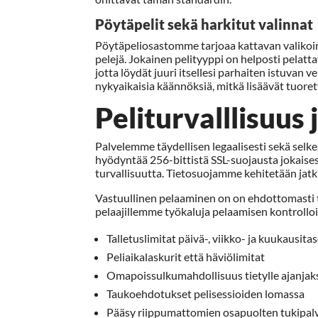
Pöytäpelit sekä harkitut valinnat
Pöytäpeliosastomme tarjoaa kattavan valikoima
pelejä. Jokainen pelityyppi on helposti pelatta
jotta löydät juuri itsellesi parhaiten istuvan
nykyaikaisia käännöksiä, mitkä lisäävät tuoret
Peliturvalllisuus
Palvelemme täydellisen legaalisesti sekä selk
hyödyntää 256-bittistä SSL-suojausta jokaise
turvallisuutta. Tietosuojamme kehitetään jat
Vastuullinen pelaaminen on on ehdottomasti
pelaajillemme työkaluja pelaamisen kontrolloi
Talletuslimitat päivä-, viikko- ja kuukausitas
Peliaikalaskurit että häviölimitat
Omapoissulkumahdollisuus tietylle ajanjak
Taukoehdotukset pelisessioiden lomassa
Pääsy riippumattomien osapuolten tukipalv