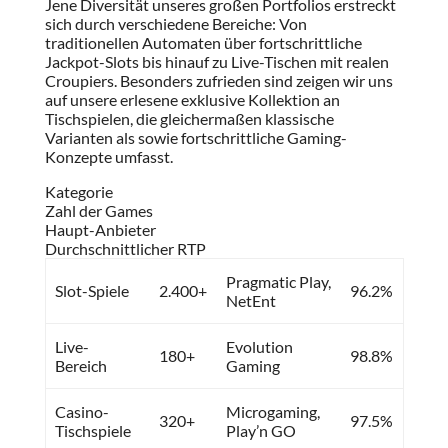
Jene Diversität unseres großen Portfolios erstreckt
sich durch verschiedene Bereiche: Von
traditionellen Automaten über fortschrittliche
Jackpot-Slots bis hinauf zu Live-Tischen mit realen
Croupiers. Besonders zufrieden sind zeigen wir uns
auf unsere erlesene exklusive Kollektion an
Tischspielen, die gleichermaßen klassische
Varianten als sowie fortschrittliche Gaming-
Konzepte umfasst.
Kategorie
Zahl der Games
Haupt-Anbieter
Durchschnittlicher RTP
Pragmatic Play,
Slot-Spiele
2.400+
96.2%
NetEnt
Live-
Evolution
180+
98.8%
Bereich
Gaming
Casino-
Microgaming,
320+
97.5%
Tischspiele
Play’n GO