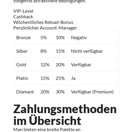
steigernd attraktivere Bedingungen.
VIP-Level
Cashback
Wöchentliches Reload-Bonus
Persönlicher Account-Manager
Bronze
5%
10%
Negativ
Silber
8%
15%
Nicht verfügbar
Gold
12%
20%
Verfügbar
Platin
15%
25%
Ja
Diamant
20%
30%
Verfügbar (Premium)
Zahlungsmethoden
im Übersicht
Man bieten eine breite Palette an