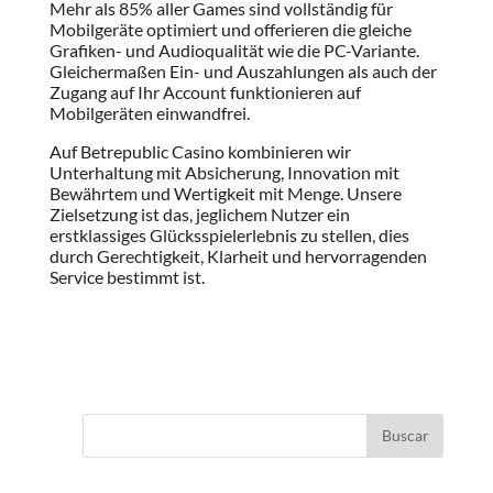
Mehr als 85% aller Games sind vollständig für
Mobilgeräte optimiert und offerieren die gleiche
Grafiken- und Audioqualität wie die PC-Variante.
Gleichermaßen Ein- und Auszahlungen als auch der
Zugang auf Ihr Account funktionieren auf
Mobilgeräten einwandfrei.
Auf Betrepublic Casino kombinieren wir
Unterhaltung mit Absicherung, Innovation mit
Bewährtem und Wertigkeit mit Menge. Unsere
Zielsetzung ist das, jeglichem Nutzer ein
erstklassiges Glücksspielerlebnis zu stellen, dies
durch Gerechtigkeit, Klarheit und hervorragenden
Service bestimmt ist.