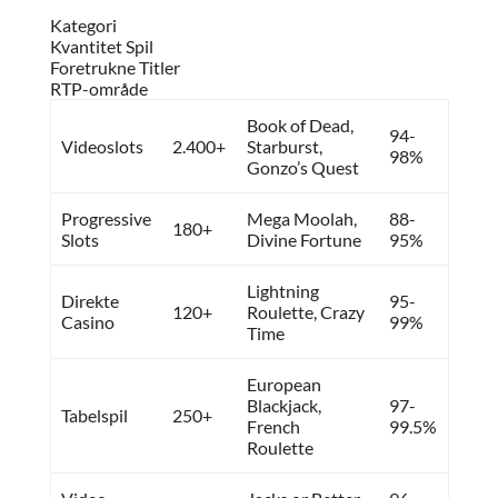
Kategori
Kvantitet Spil
Foretrukne Titler
RTP-område
Book of Dead,
94-
Videoslots
2.400+
Starburst,
98%
Gonzo’s Quest
Progressive
Mega Moolah,
88-
180+
Slots
Divine Fortune
95%
Lightning
Direkte
95-
120+
Roulette, Crazy
Casino
99%
Time
European
Blackjack,
97-
Tabelspil
250+
French
99.5%
Roulette