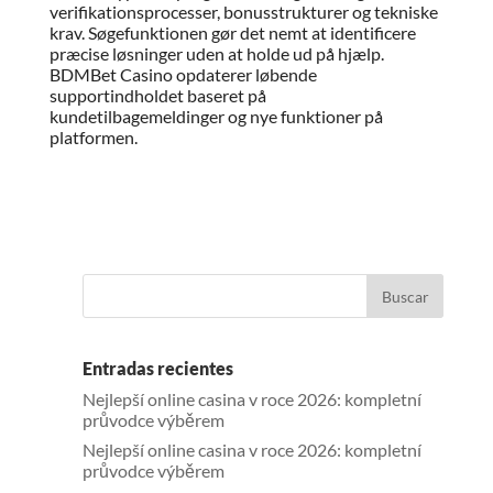
verifikationsprocesser, bonusstrukturer og tekniske
krav. Søgefunktionen gør det nemt at identificere
præcise løsninger uden at holde ud på hjælp.
BDMBet Casino opdaterer løbende
supportindholdet baseret på
kundetilbagemeldinger og nye funktioner på
platformen.
Entradas recientes
Nejlepší online casina v roce 2026: kompletní
průvodce výběrem
Nejlepší online casina v roce 2026: kompletní
průvodce výběrem