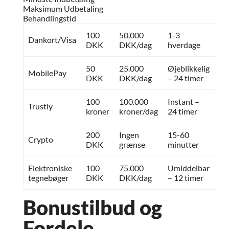
Maksimum Udbetaling
Behandlingstid
100
50.000
1-3
Dankort/Visa
DKK
DKK/dag
hverdage
50
25.000
Øjeblikkelig
MobilePay
DKK
DKK/dag
– 24 timer
100
100.000
Instant –
Trustly
kroner
kroner/dag
24 timer
200
Ingen
15-60
Crypto
DKK
grænse
minutter
Elektroniske
100
75.000
Umiddelbar
tegnebøger
DKK
DKK/dag
– 12 timer
Bonustilbud og
Fordele