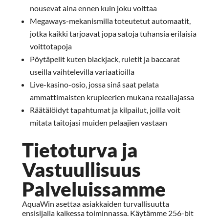
nousevat aina ennen kuin joku voittaa
Megaways-mekanismilla toteutetut automaatit,
jotka kaikki tarjoavat jopa satoja tuhansia erilaisia
voittotapoja
Pöytäpelit kuten blackjack, ruletit ja baccarat
useilla vaihtelevilla variaatioilla
Live-kasino-osio, jossa sinä saat pelata
ammattimaisten krupieerien mukana reaaliajassa
Räätälöidyt tapahtumat ja kilpailut, joilla voit
mitata taitojasi muiden pelaajien vastaan
Tietoturva ja
Vastuullisuus
Palveluissamme
AquaWin asettaa asiakkaiden turvallisuutta
ensisijalla kaikessa toiminnassa. Käytämme 256-bit