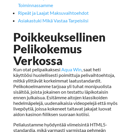
Toiminnassamme
Ripeät ja Laajat Maksuvaihtoehdot
Asiakastuki Mikä Vastaa Tarpeisiisi
Poikkeuksellinen
Pelikokemus
Verkossa
Kun otat pelipaikaksesi
Aqua Win
, saat heti
käyttöösi huolellisesti poimittuja pelivaihtoehtoja,
mitkä ylittävät korkeimmat laatustandardit.
Pelikokoelmamme tarjoaa yli tuhat monipuolista
sisältöä, joista jokainen on testattu läpikotaisin
ennen julkaisua. Esitämme aitojen klassikoiden
hedelmäpelejä, uudenaikaisia videopelejä että myös
livepöytiä, joissa kokeneet taitavat jakajat luovat
aidon kasinon fiiliksen suoraan kotiisi.
Pelialustamme hyödyntää viimeisintä HTML5-
standardia, mikä varmasti varmistaa pehmeän