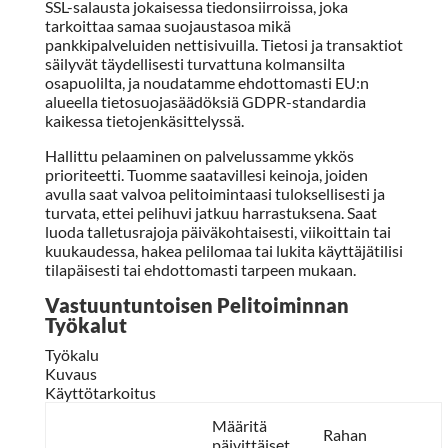
SSL-salausta jokaisessa tiedonsiirroissa, joka
tarkoittaa samaa suojaustasoa mikä
pankkipalveluiden nettisivuilla. Tietosi ja transaktiot
säilyvät täydellisesti turvattuna kolmansilta
osapuolilta, ja noudatamme ehdottomasti EU:n
alueella tietosuojasäädöksiä GDPR-standardia
kaikessa tietojenkäsittelyssä.
Hallittu pelaaminen on palvelussamme ykkös
prioriteetti. Tuomme saatavillesi keinoja, joiden
avulla saat valvoa pelitoimintaasi tuloksellisesti ja
turvata, ettei pelihuvi jatkuu harrastuksena. Saat
luoda talletusrajoja päiväkohtaisesti, viikoittain tai
kuukaudessa, hakea pelilomaa tai lukita käyttäjätilisi
tilapäisesti tai ehdottomasti tarpeen mukaan.
Vastuuntuntoisen Pelitoiminnan
Työkalut
Työkalu
Kuvaus
Käyttötarkoitus
Määritä
Rahan
päivittäiset,