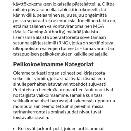
käyttökokemuksen jokaisella päätelaitteilla. Olitpa
milloin pöytäkoneella, tablettitietokoneella tai
kännykällä, pelaaminen sujuu sujuu ongelmitta
poissa separaatteja asennuksia. Todellinen fakta on,
että maltalainen valvontaviranomainen MGA
(Malta Gaming Authority) määrää jokaista
lisenssinsä alaista operaattoreita soveltamaan
satunnaisjärjestelmiä (RNG), jotka on sertifioitava
ulkopuolisten valvojien toimesta – tämä varmistaa
tasapuolisen pelikokemuksen kaikille pelaajalle.
Pelikokoelmamme Kategoriat
Olemme tarkasti organisoineet pelikirjastosta
selkeisiin ryhmiin, jotta sinä löydät täsmälleen
sinulle parhaiten istuvat vaihtoehdot sujuvasti.
Perinteisten hedelmäautomaattien fanit nauttivat
nostalgista valikoimaamme, samalla kun taas
seikkailunhaluiset harrastajat kykenevät uppoutua
monipuolisiin teemoitettuihin peleihin, missä
tarinankerronta ja ominaisuudet nivoutuvat
loistavalla tavalla.
Kertyvät jackpot-pelit, joiden pottisummat