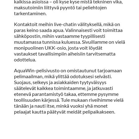
kaikissa asioissa – oli kyse kyse mistä tekninen vika,
maksutoimiin liittyvä pyyntö tai peliehtojen
tarkentaminen.
Kontaktoit meihin live-chatin välityksellä, mikä on
paras keino saada apua. Valinnaisesti voit toimittaa
sähköpostin, mihin vastaamme tyypillisesti
muutamassa tunnissa kuluessa. Sivuillamme on vielä
monipuolinen UKK-osio, josta voit löydät
vastaukset tavallisimpiin aiheisiin tarvitsematta
odottelua.
AquaWin-pelisivusto on omistautunut tarjoamaan
pelimaailman, mikä ylittää odotuksesi selvästi.
Suojaus, selkeys ja asiakkaiden tyytyväisyys
säätelevät kaikkea toimintaamme, ja jatkuvasti
etenevä parantamistyö takaa, ettemme pysymme
teollisuuden kärjessä. Tule mukaan riveihimme vielä
tänään ja nauti itse, minkä vuoksi yhä monet
pelaajat kautta päätyvät meidät pelipaikakseen.