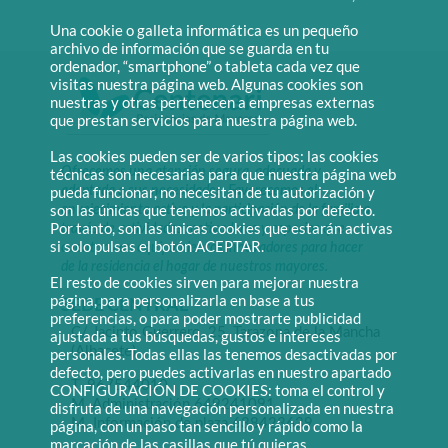
Una cookie o galleta informática es un pequeño
archivo de información que se guarda en tu
ordenador, “smartphone” o tableta cada vez que
visitas nuestra página web. Algunas cookies son
nuestras y otras pertenecen a empresas externas
que prestan servicios para nuestra página web.
Las cookies pueden ser de varios tipos: las cookies
Ofrecemos una atención segura, adecuada y
técnicas son necesarias para que nuestra página web
pueda funcionar, no necesitan de tu autorización y
adaptada a sus necesidades. Favorecemos el
son las únicas que tenemos activadas por defecto.
envejecimiento activo y la participación de la familia a
Por tanto, son las únicas cookies que estarán activas
través de actividades motivadoras y espacios que
si solo pulsas el botón ACEPTAR.
cuentan con equipamientos innovadores para hacer
de la residencia el hogar de nuestros mayores.
El resto de cookies sirven para mejorar nuestra
página, para personalizarla en base a tus
SEDE CENTRAL
preferencias, o para poder mostrarte publicidad
C/ Jacinto Guerrero, 25, Tarazona de la Mancha
ajustada a tus búsquedas, gustos e intereses
(Albacete)
personales. Todas ellas las tenemos desactivadas por
defecto, pero puedes activarlas en nuestro apartado
T. 967544010
CONFIGURACIÓN DE COOKIES: toma el control y
M. Administración 649241091
disfruta de una navegación personalizada en nuestra
M. Información de plaza 638423639
página, con un paso tan sencillo y rápido como la
marcación de las casillas que tú quieras.