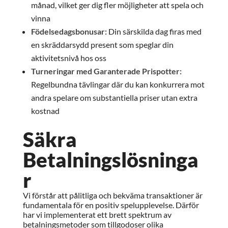
månad, vilket ger dig fler möjligheter att spela och
vinna
Födelsedagsbonusar:
Din särskilda dag firas med
en skräddarsydd present som speglar din
aktivitetsnivå hos oss
Turneringar med Garanterade Prispotter:
Regelbundna tävlingar där du kan konkurrera mot
andra spelare om substantiella priser utan extra
kostnad
Säkra
Betalningslösninga
r
Vi förstår att pålitliga och bekväma transaktioner är
fundamentala för en positiv spelupplevelse. Därför
har vi implementerat ett brett spektrum av
betalningsmetoder som tillgodoser olika