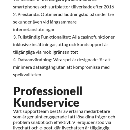
smartphones och surfplattor tillverkade efter 2016
Prestanda:
Optimerad laddningstid på under tre
sekunder även vid långsammare
internetanslutningar
Fullständig Funktionalitet:
Alla casinofunktioner
inklusive insättningar, uttag och kundsupport är
tillgängliga via mobilgränssnittet
Dataanvändning:
Våra spel är designade för att
minimera dataåtgång utan att kompromissa med
spelkvaliteten
Professionell
Kundservice
Vårt supportteam består av erfarna medarbetare
som är genuint engagerade i att lösa dina frågor och
problem snabbt och effektivt. Vi erbjuder stöd via
livechatt och e-post, där livechatten är tillgänglig