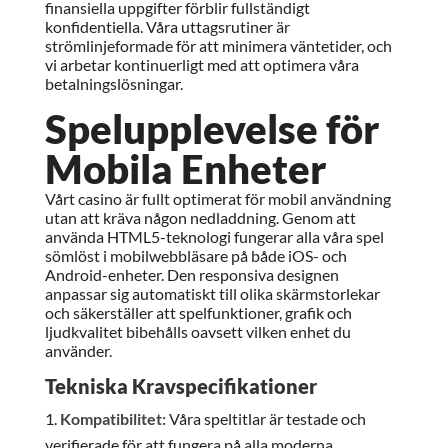
finansiella uppgifter förblir fullständigt
konfidentiella. Våra uttagsrutiner är
strömlinjeformade för att minimera väntetider, och
vi arbetar kontinuerligt med att optimera våra
betalningslösningar.
Spelupplevelse för
Mobila Enheter
Vårt casino är fullt optimerat för mobil användning
utan att kräva någon nedladdning. Genom att
använda HTML5-teknologi fungerar alla våra spel
sömlöst i mobilwebbläsare på både iOS- och
Android-enheter. Den responsiva designen
anpassar sig automatiskt till olika skärmstorlekar
och säkerställer att spelfunktioner, grafik och
ljudkvalitet bibehålls oavsett vilken enhet du
använder.
Tekniska Kravspecifikationer
Kompatibilitet:
Våra speltitlar är testade och
verifierade för att fungera på alla moderna