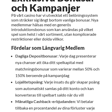
och Kampanjer
På vårt casino har vi utvecklat ett belöningssystem
som sträcker sig långt bortom vanliga bonusar. Nya
medlemmar hälsas med en generös
introduktionsbonus som kan användas på vilket
spel som helst i vårt sortiment, utan komplicerade
restriktioner eller dolda villkor.
Fördelar som Långvarig Medlem
Dagliga Depositbonusar:
Varje dag presenterar
nya chanser att öka ditt spelkapital med
matchningsbonusar som varierar mellan 50% och
150% beroende på kampanjdag
Lojalitetspoäng:
Varje insats du gör skapar poäng
som automatiskt samlas på ditt konto och kan
konverteras till spelbart saldo när du vill
Månatliga Cashback-erbjudanden:
Vi betalar
tillbaka en procentandel av dina förluster varje