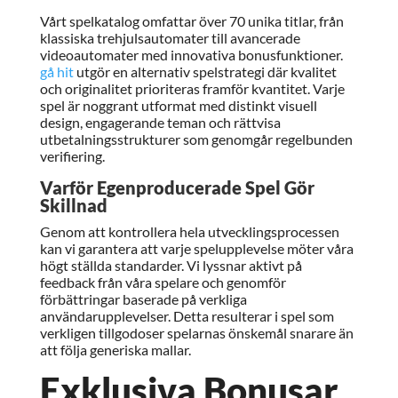
Vårt spelkatalog omfattar över 70 unika titlar, från
klassiska trehjulsautomater till avancerade
videoautomater med innovativa bonusfunktioner.
gå hit
utgör en alternativ spelstrategi där kvalitet
och originalitet prioriteras framför kvantitet. Varje
spel är noggrant utformat med distinkt visuell
design, engagerande teman och rättvisa
utbetalningsstrukturer som genomgår regelbunden
verifiering.
Varför Egenproducerade Spel Gör
Skillnad
Genom att kontrollera hela utvecklingsprocessen
kan vi garantera att varje spelupplevelse möter våra
högt ställda standarder. Vi lyssnar aktivt på
feedback från våra spelare och genomför
förbättringar baserade på verkliga
användarupplevelser. Detta resulterar i spel som
verkligen tillgodoser spelarnas önskemål snarare än
att följa generiska mallar.
Exklusiva Bonusar