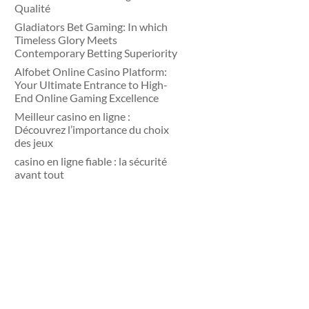
Qualité
Gladiators Bet Gaming: In which
Timeless Glory Meets
Contemporary Betting Superiority
Alfobet Online Casino Platform:
Your Ultimate Entrance to High-
End Online Gaming Excellence
Meilleur casino en ligne :
Découvrez l’importance du choix
des jeux
casino en ligne fiable : la sécurité
avant tout