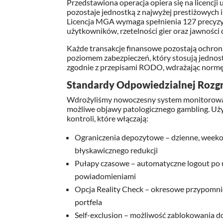
Przedstawiona operacja opiera się na licencj
pozostaje jednostką z najwyżej prestiżowych 
Licencja MGA wymaga spełnienia 127 precyz
użytkowników, rzetelności gier oraz jawności 
Każde transakcje finansowe pozostają ochron
poziomem zabezpieczeń, który stosują jedno
zgodnie z przepisami RODO, wdrażając normę 
Standardy Odpowiedzialnej Rozg
Wdrożyliśmy nowoczesny system monitorowa
możliwe objawy patologicznego gambling. Uż
kontroli, które włączają:
Ograniczenia depozytowe – dzienne, weeko
błyskawicznego redukcji
Pułapy czasowe – automatyczne logout po 
powiadomieniami
Opcja Reality Check – okresowe przypomnie
portfela
Self-exclusion – możliwość zablokowania do