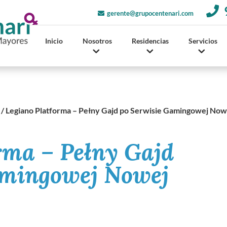
gerente@grupocentenari.com
Inicio
Nosotros
Residencias
Servicios
/
Legiano Platforma – Pełny Gajd po Serwisie Gamingowej Now
rma – Pełny Gajd
amingowej Nowej